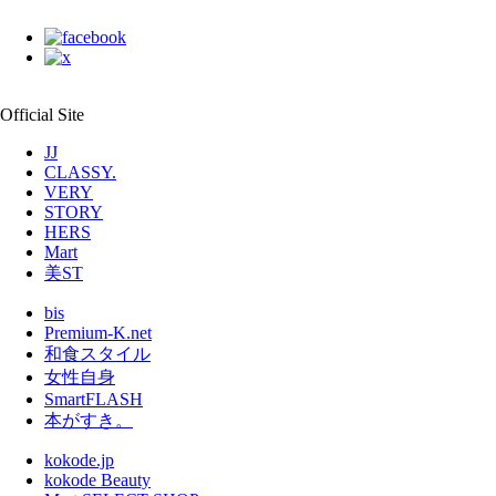
Official Site
JJ
CLASSY.
VERY
STORY
HERS
Mart
美ST
bis
Premium-K.net
和食スタイル
女性自身
SmartFLASH
本がすき。
kokode.jp
kokode Beauty