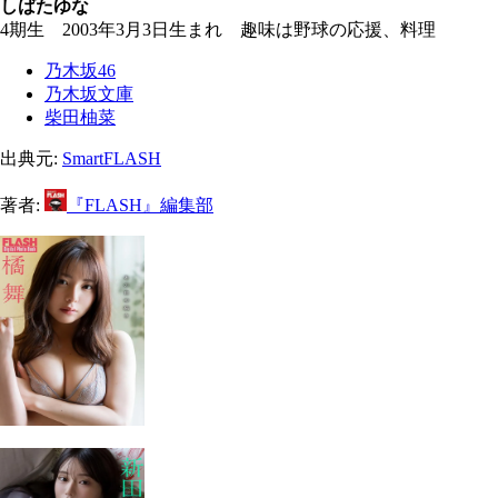
しばたゆな
4期生 2003年3月3日生まれ 趣味は野球の応援、料理
乃木坂46
乃木坂文庫
柴田柚菜
出典元:
SmartFLASH
著者:
『FLASH』編集部