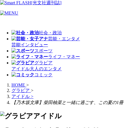
社会・政治
芸能・エンタメ
芸能
インタビュー
スポーツ
ライフ・マネー
グラビア
アイドル
大人のエンタメ
コミック
HOME
>
グラビア
>
アイドル
>
【乃木坂文庫】柴田柚菜と一緒に過ごす、この夏の1冊
アイドル