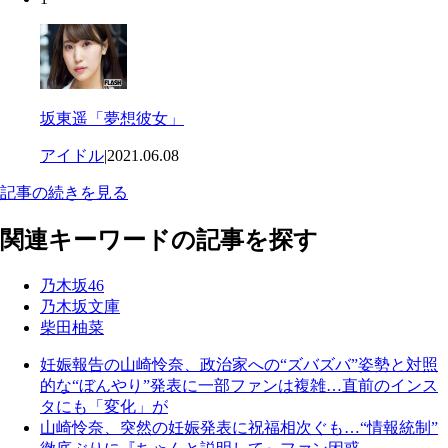
坂東遥「夢想彼女」
アイドル
|
2021.06.08
記事の続きを見る
関連キーワードの記事を探す
乃木坂46
乃木坂文庫
柴田柚菜
妊娠報告の山崎怜奈、政治家への“ズバズバ”姿勢と対照
的な“ぼんやり”発表に一部ファンは複雑…直前のインス
タにも「変化」が
山崎怜奈、突然の妊娠発表に祝福相次ぐも…“情報統制”