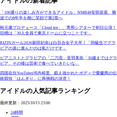
アイドルの新着記事
「100通りの楽しみ方ができるアイドル」NMB48安部若菜、難
波での8年半を糧に笑顔で第2章へ
秋元康プロデュース「Cloud ten」、専用シアターで初日公演！
目標は「30人全員で東京ドームに立つことです」
RIZINガール2026新田妃奈は白百合女子大卒！「同級生でグラ
ビアの道に進んだのは私だけです」
ピアニストとグラビアの「二刀流」音羽美奈「30歳まではグラ
ビア、その後は芸術で食べていきたいな」
四国在住YouTuber河内裕里、鍛え抜かれたボディで愛媛県の伝
統競技「はんぎり」に再挑戦の決意！
アイドルの人気記事ランキング
最終更新：2025/10/15 23:00
24時間