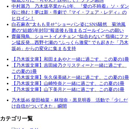
徹底ぶりに『ちゃんと説明して』ファン困惑
中村麗乃 乃木坂卒業から1年、『愛の不時着』ソ・ダン
役に挑む！夢は新・帝劇で『マイ・フェア・レディ』の
ヒロイン！
白石麻衣“太もも見せ”ショーパン姿にSNS騒然 菊池風
磨の“結婚5年封印”報道後も強まるゴールインへの願い
齋藤飛鳥、ショートイメチェン “似合わない” 指摘にファ
ン猛反発…西野七瀬の “ふっくら激変” でも起きた「乃木
坂46」からの変化に集まる支持
【乃木坂文庫】和田まあやと一緒に過ごす、この夏の1冊
【乃木坂文庫】吉田綾乃クリスティーと一緒に過ごす、
この夏の1冊
【乃木坂文庫】矢久保美緒と一緒に過ごす、この夏の1冊
【乃木坂文庫】山崎怜奈と一緒に過ごす、この夏の1冊
【乃木坂文庫】山下美月と一緒に過ごす、この夏の1冊
乃木坂46 柴田柚菜・林瑠奈・黒見明香 活動で「少しだ
け自信がついてきた」瞬間
カテゴリ一覧