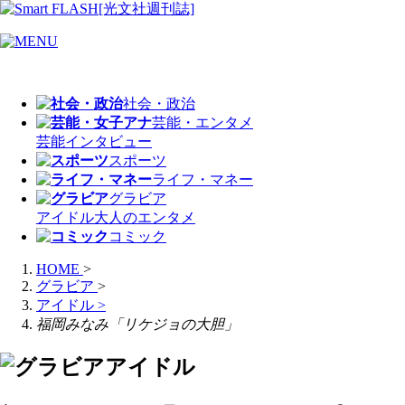
社会・政治
芸能・エンタメ
芸能
インタビュー
スポーツ
ライフ・マネー
グラビア
アイドル
大人のエンタメ
コミック
HOME
>
グラビア
>
アイドル
>
福岡みなみ「リケジョの大胆」
アイドル