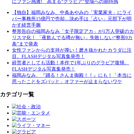
にファン感激! 高まる“グラビア”登場への期待感
【独自】福岡みなみ、中条あやみの「実業家夫」にライ
バー事務所15億円で売却…決め手は「占い」元部下が明
かす経営手腕
整形告白の福岡みなみ「女子限定アカ」が1万人突破のカ
リスマ化！ 「夜飲んでる噂が無い」失敗しない“整形9カ
条”まで発表
女性ファンからの支持が厚い！磨き抜かれたカラダに注
目。FLASHデジタル写真集発売！
経営者としても活動！本作で1年ぶりのグラビア復帰。
FLASHデジタル写真集発売！
福岡みなみ、『踊る！さんま御殿！！』にも！「本当に
思ったことをズバッと」オファーが止まらないワケ
カテゴリ一覧