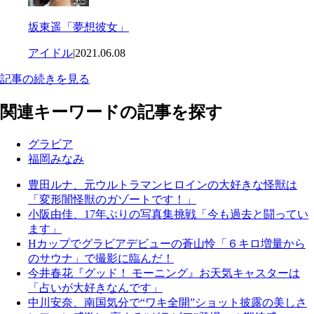
坂東遥「夢想彼女」
アイドル
|
2021.06.08
記事の続きを見る
関連キーワードの記事を探す
グラビア
福岡みなみ
豊田ルナ、元ウルトラマンヒロインの大好きな怪獣は
「変形闇怪獣のガゾートです！」
小阪由佳、17年ぶりの写真集挑戦「今も過去と闘ってい
ます」
Hカップでグラビアデビューの蒼山怜「６キロ増量から
のサウナ」で撮影に臨んだ！
今井春花『グッド！ モーニング』お天気キャスターは
「占いが大好きなんです」
中川安奈、南国気分で“ワキ全開”ショット披露の美しさ