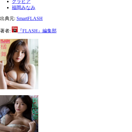
グラビア
福岡みなみ
出典元:
SmartFLASH
著者:
『FLASH』編集部