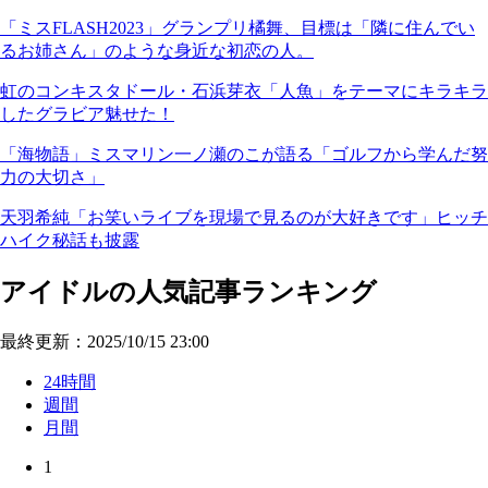
「ミスFLASH2023」グランプリ橘舞、目標は「隣に住んでい
るお姉さん」のような身近な初恋の人。
虹のコンキスタドール・石浜芽衣「人魚」をテーマにキラキラ
したグラビア魅せた！
「海物語」ミスマリン一ノ瀬のこが語る「ゴルフから学んだ努
力の大切さ」
天羽希純「お笑いライブを現場で見るのが大好きです」ヒッチ
ハイク秘話も披露
アイドルの人気記事ランキング
最終更新：2025/10/15 23:00
24時間
週間
月間
1