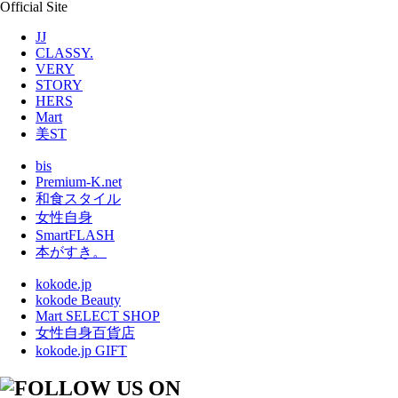
Official Site
JJ
CLASSY.
VERY
STORY
HERS
Mart
美ST
bis
Premium-K.net
和食スタイル
女性自身
SmartFLASH
本がすき。
kokode.jp
kokode Beauty
Mart SELECT SHOP
女性自身百貨店
kokode.jp GIFT