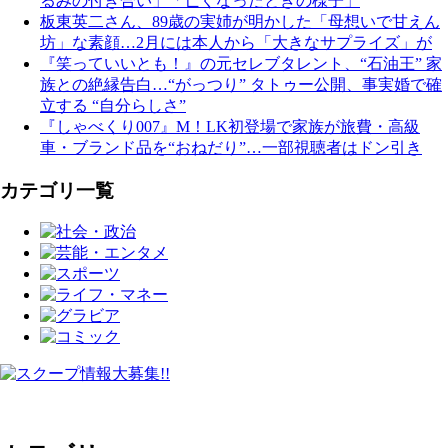
るみの付き合い」「亡くなったときの様子」
板東英二さん、89歳の実姉が明かした「母想いで甘えん
坊」な素顔…2月には本人から「大きなサプライズ」が
『笑っていいとも！』の元セレブタレント、“石油王” 家
族との絶縁告白…“がっつり” タトゥー公開、事実婚で確
立する “自分らしさ”
『しゃべくり007』M！LK初登場で家族が旅費・高級
車・ブランド品を“おねだり”…一部視聴者はドン引き
カテゴリ一覧