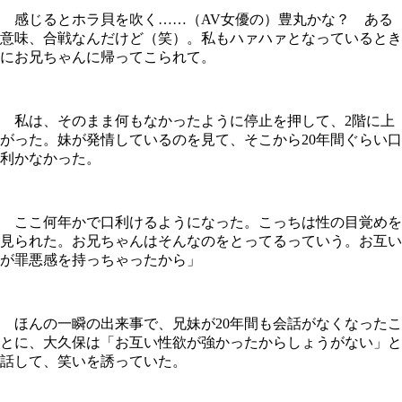
感じるとホラ貝を吹く……（AV女優の）豊丸かな？ ある
意味、合戦なんだけど（笑）。私もハァハァとなっているとき
にお兄ちゃんに帰ってこられて。
私は、そのまま何もなかったように停止を押して、2階に上
がった。妹が発情しているのを見て、そこから20年間ぐらい口
利かなかった。
ここ何年かで口利けるようになった。こっちは性の目覚めを
見られた。お兄ちゃんはそんなのをとってるっていう。お互い
が罪悪感を持っちゃったから」
ほんの一瞬の出来事で、兄妹が20年間も会話がなくなったこ
とに、大久保は「お互い性欲が強かったからしょうがない」と
話して、笑いを誘っていた。