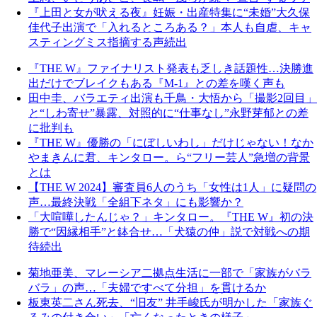
『上田と女が吠える夜』妊娠・出産特集に“未婚”大久保
佳代子出演で「入れるところある？」本人も自虐、キャ
スティングミス指摘する声続出
『THE W』ファイナリスト発表も乏しき話題性…決勝進
出だけでブレイクもある『M-1』との差を嘆く声も
田中圭、バラエティ出演も千鳥・大悟から「撮影2回目」
と“しわ寄せ”暴露、対照的に“仕事なし”永野芽郁との差
に批判も
『THE W』優勝の「にぼしいわし」だけじゃない！なか
やまきんに君、キンタロー。ら“フリー芸人”急増の背景
とは
【THE W 2024】審査員6人のうち「女性は1人」に疑問の
声…最終決戦「全組下ネタ」にも影響か？
「大喧嘩したんじゃ？」キンタロー。『THE W』初の決
勝で“因縁相手”と鉢合せ…「犬猿の仲」説で対戦への期
待続出
菊地亜美、マレーシア二拠点生活に一部で「家族がバラ
バラ」の声…「夫婦ですべて分担」を貫けるか
板東英二さん死去、“旧友” 井手峻氏が明かした「家族ぐ