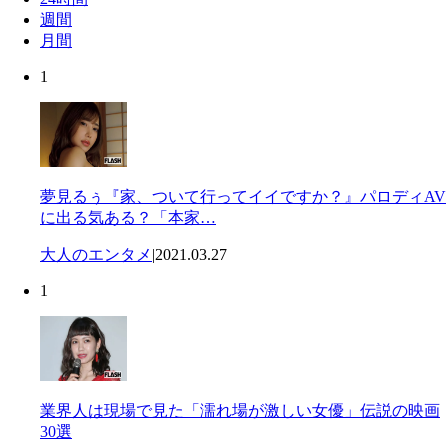
週間
月間
1
夢見るぅ『家、ついて行ってイイですか？』パロディAV
に出る気ある？「本家…
大人のエンタメ
|
2021.03.27
1
業界人は現場で見た「濡れ場が激しい女優」伝説の映画
30選