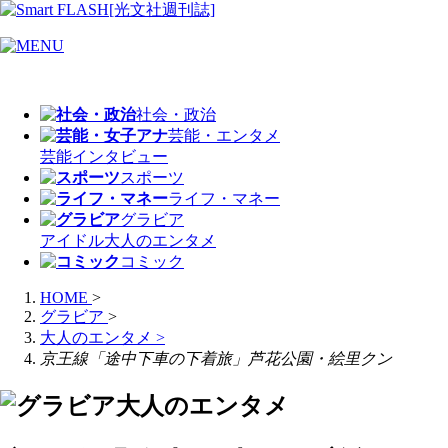
社会・政治
芸能・エンタメ
芸能
インタビュー
スポーツ
ライフ・マネー
グラビア
アイドル
大人のエンタメ
コミック
HOME
>
グラビア
>
大人のエンタメ
>
京王線「途中下車の下着旅」芦花公園・絵里クン
大人のエンタメ