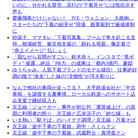
いのに」分かれる賛否…流行の“下着見せ”には抵抗示す
声も
齋藤飛鳥だけじゃない！ IVE・ウォニョン、大政絢…
スターたちの“下着の紐見せ”現場 観客殺到で厳戒体制
に
紗栄子、ママタレ「下着写真集」ブームで巻き起こる支
持…牧場経営、被災地支援の「頼れる母親」像定着で
“炎上イメージ” 払しょく
「我ながら谷間がすごい」鈴木奈々、インスタで “美ボ
ディ” 披露…絶品「PR力」の成果は「都内3億円」豪邸
ゆうちゃみ、人気下着ブランドのモデル就任! 仕事絶好
調の陰で“改名”した妹の“没個性”が浮き彫りに
なんで他社の車両が走ってる？ 大手鉄道会社が「中古
車両」を譲渡する裏事情…ローカル鉄道へのサポート込
み支援で継続収入も
京王線「ジョーカー」事件が初公判「運賃値上げ」の原
因に利用者の怒り、京王線と広末涼子の「妙な縁」も
いま熱い「駅そば」のハイテク調理／京王線・万葉そば
京王線「途中下車の下着旅」府中・さくらクン
京王線「途中下車の下着旅」武蔵野台・真理亜クン