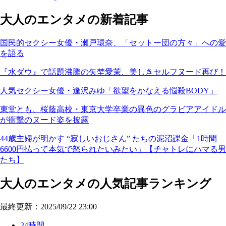
大人のエンタメの新着記事
国民的セクシー女優・瀬戸環奈、「セットー団の方々」への愛
を語る
『水ダウ』で話題沸騰の矢埜愛茉、美しきセルフヌード再び！
人気セクシー女優・逢沢みゆ「欲望をかなえる悩殺BODY」
東堂とも、桜蔭高校・東京大学卒業の異色のグラビアアイドル
が衝撃のヌード姿を披露
44歳主婦が明かす “寂しいおじさん” たちの泥沼課金「1時間
6600円払って本気で怒られたいみたい」【チャトレにハマる男
たち】
大人のエンタメの人気記事ランキング
最終更新：2025/09/22 23:00
24時間