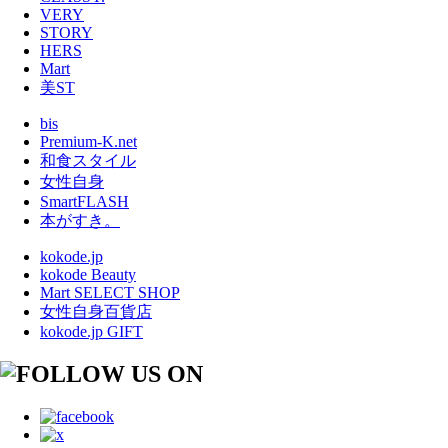
VERY
STORY
HERS
Mart
美ST
bis
Premium-K.net
和食スタイル
女性自身
SmartFLASH
本がすき。
kokode.jp
kokode Beauty
Mart SELECT SHOP
女性自身百貨店
kokode.jp GIFT