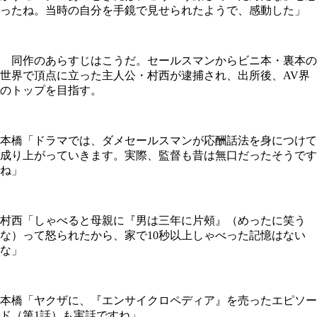
ったね。当時の自分を手鏡で見せられたようで、感動した」
同作のあらすじはこうだ。セールスマンからビニ本・裏本の
世界で頂点に立った主人公・村西が逮捕され、出所後、AV界
のトップを目指す。
本橋「ドラマでは、ダメセールスマンが応酬話法を身につけて
成り上がっていきます。実際、監督も昔は無口だったそうです
ね」
村西「しゃべると母親に『男は三年に片頰』（めったに笑う
な）って怒られたから、家で10秒以上しゃべった記憶はない
な」
本橋「ヤクザに、『エンサイクロペディア』を売ったエピソー
ド（第1話）も実話ですね」