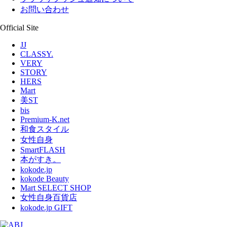
お問い合わせ
Official Site
JJ
CLASSY.
VERY
STORY
HERS
Mart
美ST
bis
Premium-K.net
和食スタイル
女性自身
SmartFLASH
本がすき。
kokode.jp
kokode Beauty
Mart SELECT SHOP
女性自身百貨店
kokode.jp GIFT