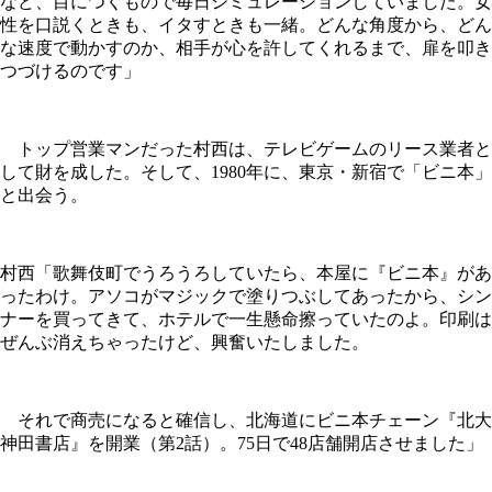
など、目につくもので毎日シミュレーションしていました。女
性を口説くときも、イタすときも一緒。どんな角度から、どん
な速度で動かすのか、相手が心を許してくれるまで、扉を叩き
つづけるのです」
トップ営業マンだった村西は、テレビゲームのリース業者と
して財を成した。そして、1980年に、東京・新宿で「ビニ本」
と出会う。
村西「歌舞伎町でうろうろしていたら、本屋に『ビニ本』があ
ったわけ。アソコがマジックで塗りつぶしてあったから、シン
ナーを買ってきて、ホテルで一生懸命擦っていたのよ。印刷は
ぜんぶ消えちゃったけど、興奮いたしました。
それで商売になると確信し、北海道にビニ本チェーン『北大
神田書店』を開業（第2話）。75日で48店舗開店させました」