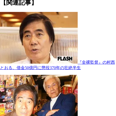
【関連記事】
『全裸監督』の村西
とおる、借金50億円に懲役370年の壮絶半生