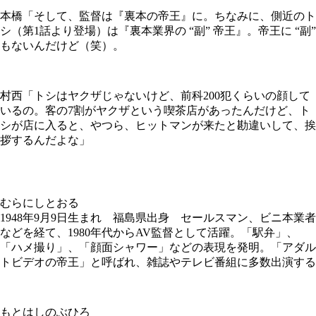
本橋「そして、監督は『裏本の帝王』に。ちなみに、側近のト
シ（第1話より登場）は『裏本業界の “副” 帝王』。帝王に “副”
もないんだけど（笑）。
村西「トシはヤクザじゃないけど、前科200犯くらいの顔して
いるの。客の7割がヤクザという喫茶店があったんだけど、ト
シが店に入ると、やつら、ヒットマンが来たと勘違いして、挨
拶するんだよな」
むらにしとおる
1948年9月9日生まれ 福島県出身 セールスマン、ビニ本業者
などを経て、1980年代からAV監督として活躍。「駅弁」、
「ハメ撮り」、「顔面シャワー」などの表現を発明。「アダル
トビデオの帝王」と呼ばれ、雑誌やテレビ番組に多数出演する
もとはしのぶひろ