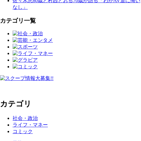
佐々木忠80歳と村西とおる70歳が語る「わがAV道に悔い
なし」
カテゴリ一覧
カテゴリ
社会・政治
ライフ・マネー
コミック