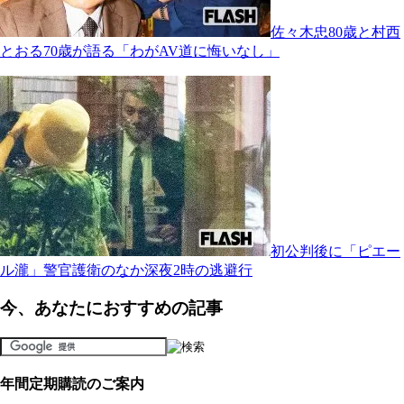
佐々木忠80歳と村西
とおる70歳が語る「わがAV道に悔いなし」
初公判後に「ピエー
ル瀧」警官護衛のなか深夜2時の逃避行
今、あなたにおすすめの記事
年間定期購読のご案内