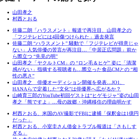
山田孝之
村西とおる
佐藤二朗「ハラスメント」報道で再注目、山田孝之の
「フジテレビには4回傷つけられた」過去発言
佐藤二朗 “ハラスメント” 騒動で「フジテレビが得意じゃ
ない」人気俳優の苦言が再注目…「中居正広問題」前か
ら際立つ “先見の明”
山田孝之「ヤクルトCM」の “ロン毛＆ヒゲ” 姿に「清潔
感がない」指摘する視聴者も…際立った食品CMとの “相
性の悪さ”
山田孝之 俳優オーディション開催を発表…JO1、
HANAらで定着した“文化”は俳優界へ広がるか？
山崎育三郎のYouTube初回ゲストは“ヒゲモジャ”姿の山田
孝之「熊ですよ」…母の故郷・沖縄移住の理由明かす
村西とおる、米国のAV撮影でFBIに逮捕「保釈金は1億円
だった」
村西とおる、小室圭さん借金トラブル報道は「さもしす
ぎる」