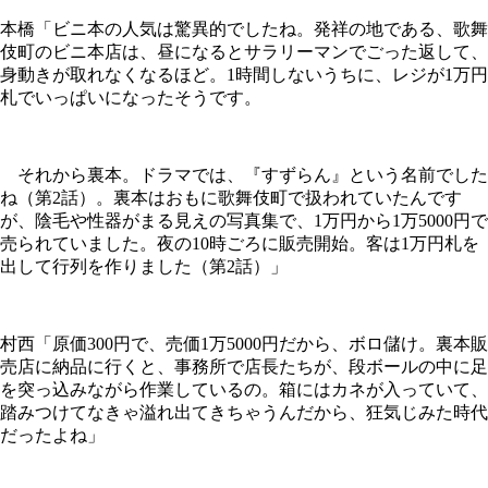
本橋「ビニ本の人気は驚異的でしたね。発祥の地である、歌舞
伎町のビニ本店は、昼になるとサラリーマンでごった返して、
身動きが取れなくなるほど。1時間しないうちに、レジが1万円
札でいっぱいになったそうです。
それから裏本。ドラマでは、『すずらん』という名前でした
ね（第2話）。裏本はおもに歌舞伎町で扱われていたんです
が、陰毛や性器がまる見えの写真集で、1万円から1万5000円で
売られていました。夜の10時ごろに販売開始。客は1万円札を
出して行列を作りました（第2話）」
村西「原価300円で、売価1万5000円だから、ボロ儲け。裏本販
売店に納品に行くと、事務所で店長たちが、段ボールの中に足
を突っ込みながら作業しているの。箱にはカネが入っていて、
踏みつけてなきゃ溢れ出てきちゃうんだから、狂気じみた時代
だったよね」