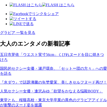
グラビア 一覧を見る
大人のエンタメの新着記事
五日市芽依「ウエスト実寸56cm」くびれヌードを目に焼きつ
けろ
国民的セクシー女優・瀬戸環奈、「セットー団の方々」への愛
を語る
『水ダウ』で話題沸騰の矢埜愛茉、美しきセルフヌード再び！
人気セクシー女優・逢沢みゆ「欲望をかなえる悩殺BODY」
東堂とも、桜蔭高校・東京大学卒業の異色のグラビアアイドル
が衝撃のヌード姿を披露