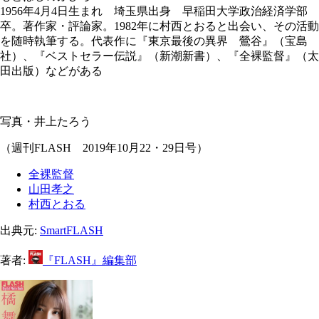
1956年4月4日生まれ 埼玉県出身 早稲田大学政治経済学部
卒。著作家・評論家。1982年に村西とおると出会い、その活動
を随時執筆する。代表作に『東京最後の異界 鶯谷』（宝島
社）、『ベストセラー伝説』（新潮新書）、『全裸監督』（太
田出版）などがある
写真・井上たろう
（週刊FLASH 2019年10月22・29日号）
全裸監督
山田孝之
村西とおる
出典元:
SmartFLASH
著者:
『FLASH』編集部