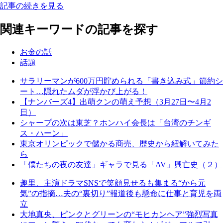
記事の続きを見る
関連キーワードの記事を探す
お金の話
話題
サラリーマンが600万円貯められる「書き込み式」節約シ
ート…隠れたムダが浮かび上がる！
【ナンバーズ4】出萌クンの萌え予想（3月27日〜4月2
日）
シャープの次は東芝？ホンハイ会長は「台湾のチンギ
ス・ハーン」
東京オリンピックで儲かる商売、歴史から紐解いてみた
ら
「僕たちの夜の友達」ギャラで見る「AV」興亡史（２）
趣里、主演ドラマSNSで笑顔見せるも集まる“から元
気”の指摘…夫の“裏切り”報道後も懸命に仕事と育児を両
立
大地真央、ピンクとグリーンの“モヒカンヘア”強烈写真