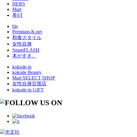
HERS
Mart
美ST
bis
Premium-K.net
和食スタイル
女性自身
SmartFLASH
本がすき。
kokode.jp
kokode Beauty
Mart SELECT SHOP
女性自身百貨店
kokode.jp GIFT