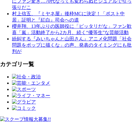
にファン驚き…70代なっても変わらぬビジュアルで引っ
張りだこ
村上信五、『ミヤネ屋』後枠MCに決定！「ポスト中
居」証明と『紅白』司会への道
櫻井翔、13年ぶりの医師役に「ピッタリだな」ファン歓
喜「嵐」活動終了から2カ月、続く“優等生”な芸能活動
紛糾する『みいちゃんと山田さん』アニメ化問題「社会
問題をポップに描くな」の声、発表のタイミングにも批
判が
カテゴリ一覧