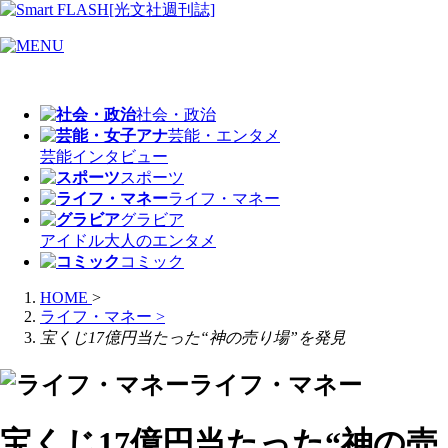
社会・政治
芸能・エンタメ
芸能
インタビュー
スポーツ
ライフ・マネー
グラビア
アイドル
大人のエンタメ
コミック
HOME
>
ライフ・マネー
>
宝くじ17億円当たった“神の売り場”を発見
ライフ・マネー
宝くじ17億円当たった“神の売