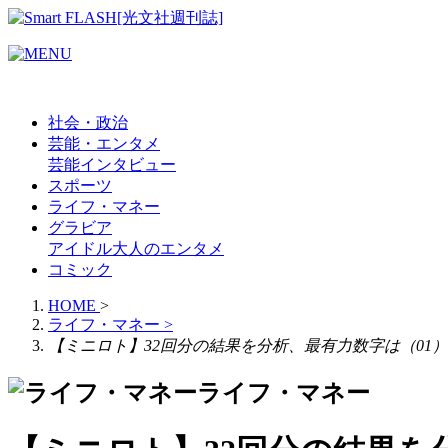
社会・政治
芸能・エンタメ
芸能
インタビュー
スポーツ
ライフ・マネー
グラビア
アイドル
大人のエンタメ
コミック
HOME
>
ライフ・マネー
>
【ミニロト】32回分の結果を分析、最有力数字は（01
ライフ・マネー