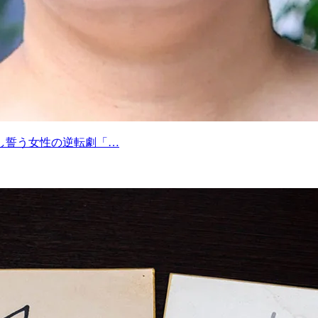
し誓う女性の逆転劇「…