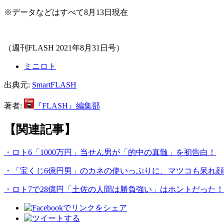
※データなどはすべて8月13日現在
（週刊FLASH 2021年8月31日号）
ミニロト
出典元:
SmartFLASH
著者:
『FLASH』編集部
【関連記事】
・ロト6「1000万円」当せん男が「的中の真髄」を初告白！
・「宝くじ6億円男」のカネの使いっぷりに、マツコも呆れ顔
・ロト7で28億円「土佐の人間は勝負強い」はホントだった！