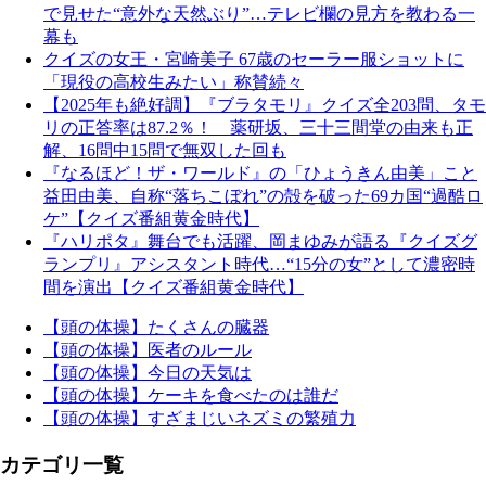
で見せた“意外な天然ぶり”…テレビ欄の見方を教わる一
幕も
クイズの女王・宮崎美子 67歳のセーラー服ショットに
「現役の高校生みたい」称賛続々
【2025年も絶好調】『ブラタモリ』クイズ全203問、タモ
リの正答率は87.2％！ 薬研坂、三十三間堂の由来も正
解、16問中15問で無双した回も
『なるほど！ザ・ワールド』の「ひょうきん由美」こと
益田由美、自称“落ちこぼれ”の殻を破った69カ国“過酷ロ
ケ”【クイズ番組黄金時代】
『ハリポタ』舞台でも活躍、岡まゆみが語る『クイズグ
ランプリ』アシスタント時代…“15分の女”として濃密時
間を演出【クイズ番組黄金時代】
【頭の体操】たくさんの臓器
【頭の体操】医者のルール
【頭の体操】今日の天気は
【頭の体操】ケーキを食べたのは誰だ
【頭の体操】すざまじいネズミの繁殖力
カテゴリ一覧