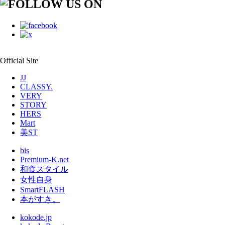
Official Site
JJ
CLASSY.
VERY
STORY
HERS
Mart
美ST
bis
Premium-K.net
和食スタイル
女性自身
SmartFLASH
本がすき。
kokode.jp