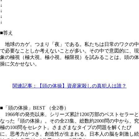
↓
↓
↓
↓
■答え
地球のカゲ、つまり「夜」である。私たちは日常のワクの中
で必要なことしか考えないことが多い。その中で意図的に、現
象の極視（極大視、極小視、極限視）を試みることは、頭の体
操に欠かせない。
関連記事：【頭の体操】資産家殺しの真犯人は誰？
■「頭の体操」BEST （全2巻）
1966年の発売以来、シリーズ累計1200万部のベストセラーと
なった『頭の体操』。その全23集、総数約2000問の中から、究
極の100問をセレクト。さまざまなタイプの問題を解くたび
に、思考力がつき、創造性が生まれる。日本人の脳を刺激し続