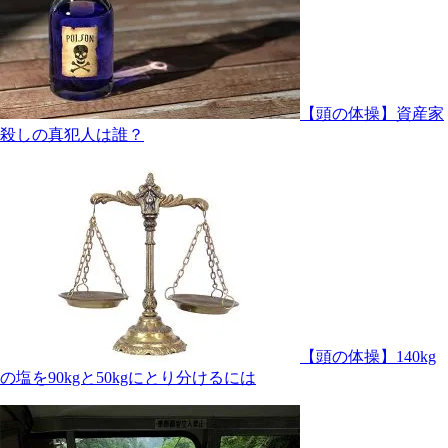
【頭の体操】資産家
殺しの真犯人は誰？
【頭の体操】140kg
の塩を90kgと50kgにとり分けるには