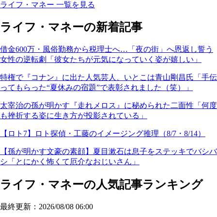
ライフ・マネー 一覧を見る
ライフ・マネーの新着記事
借金600万・風俗勤務から税理士へ…「夜の街」へ恩返し誓う
女性の逆転劇「彼女たちが元気になっていく姿が嬉しい」
特権で『コナン』に出た人気芸人、いとこは青山剛昌氏「手伝
ってもらった“夏休みの宿題”で表彰されました（笑）」
太宰治の孫が明かす『走れメロス』に秘められた二面性「何度
も挫折する姿に生き方が投影されている」
【ロト7】ロト探偵・工藤のイメージング推理（8/7・8/14）
【孫が明かす文豪の素顔】夏目漱石は息子をステッキでバシバ
シ「とにかく怖くて厄介なおじいさん」
ライフ・マネーの人気記事ランキング
最終更新：2026/08/08 06:00