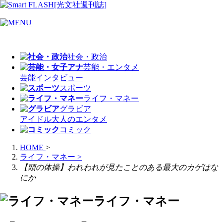
社会・政治
芸能・エンタメ
芸能
インタビュー
スポーツ
ライフ・マネー
グラビア
アイドル
大人のエンタメ
コミック
HOME
>
ライフ・マネー
>
【頭の体操】われわれが見たことのある最大のカゲはな
にか
ライフ・マネー