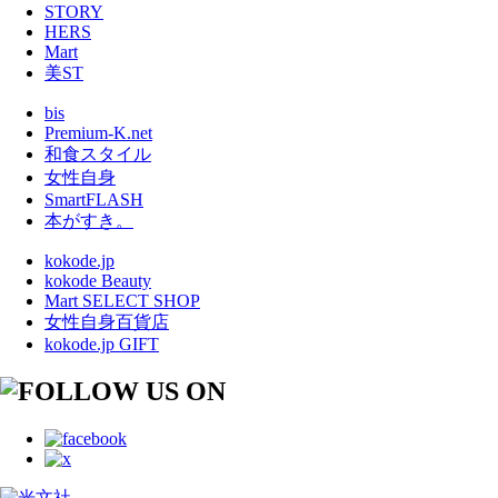
STORY
HERS
Mart
美ST
bis
Premium-K.net
和食スタイル
女性自身
SmartFLASH
本がすき。
kokode.jp
kokode Beauty
Mart SELECT SHOP
女性自身百貨店
kokode.jp GIFT