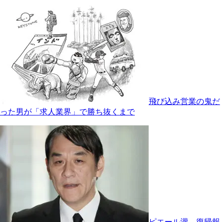
飛び込み営業の鬼だ
った男が「求人業界」で勝ち抜くまで
ピエール瀧 復帰報