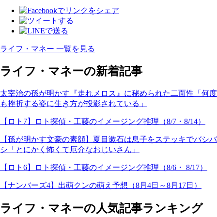
ライフ・マネー 一覧を見る
ライフ・マネーの新着記事
太宰治の孫が明かす『走れメロス』に秘められた二面性「何度
も挫折する姿に生き方が投影されている」
【ロト7】ロト探偵・工藤のイメージング推理（8/7・8/14）
【孫が明かす文豪の素顔】夏目漱石は息子をステッキでバシバ
シ「とにかく怖くて厄介なおじいさん」
【ロト6】ロト探偵・工藤のイメージング推理（8/6・ 8/17）
【ナンバーズ4】出萌クンの萌え予想（8月4日～8月17日）
ライフ・マネーの人気記事ランキング