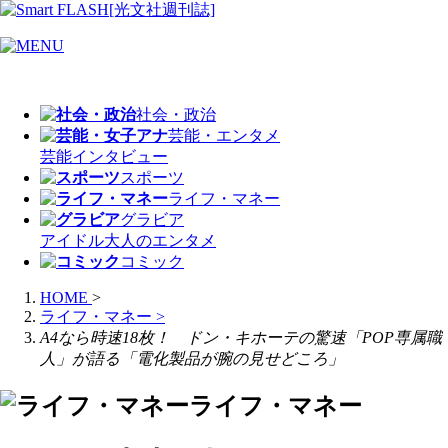
社会・政治
芸能・エンタメ
芸能
インタビュー
スポーツ
ライフ・マネー
グラビア
アイドル
大人のエンタメ
コミック
HOME
>
ライフ・マネー
>
A4なら時速18枚！ ドン・キホーテの驚速「POP専属職
人」が語る「電化製品が腕の見せどころ」
ライフ・マネー