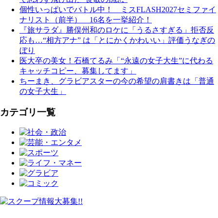
個性いっぱいでバトル中！ ミスFLASH2027セミファイ
ナリスト（前半） 16名を一挙紹介！
『旅サラダ』勝俣州和のロケに「うるさすぎる」拒否反
応も…“相方アナ” は「とにかくかわいい」評価うなぎの
ぼり
医大卒の美女！石橋てるみ「“永遠の女子大生”に代わる
キャッチコピー、募集してます」
ちーまき、グラビアスターの今の希望の肩書きは「普通
の女子大生」
カテゴリ一覧