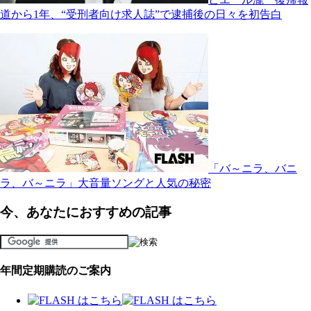
道から1年、“受刑者向け求人誌”で逮捕後の日々を初告白
「バ～ニラ、バニ
ラ、バ～ニラ」大音量ソングと人気の秘密
今、あなたにおすすめの記事
年間定期購読のご案内