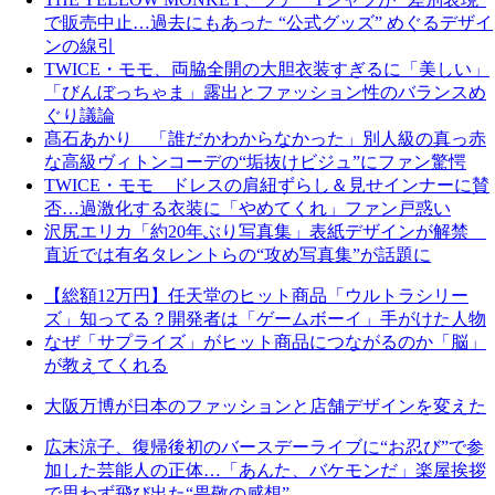
で販売中止…過去にもあった “公式グッズ” めぐるデザイ
ンの線引
TWICE・モモ、両脇全開の大胆衣装すぎるに「美しい」
「びんぼっちゃま」露出とファッション性のバランスめ
ぐり議論
髙石あかり 「誰だかわからなかった」別人級の真っ赤
な高級ヴィトンコーデの“垢抜けビジュ”にファン驚愕
TWICE・モモ ドレスの肩紐ずらし＆見せインナーに賛
否…過激化する衣装に「やめてくれ」ファン戸惑い
沢尻エリカ「約20年ぶり写真集」表紙デザインが解禁
直近では有名タレントらの“攻め写真集”が話題に
【総額12万円】任天堂のヒット商品「ウルトラシリー
ズ」知ってる？開発者は「ゲームボーイ」手がけた人物
なぜ「サプライズ」がヒット商品につながるのか「脳」
が教えてくれる
大阪万博が日本のファッションと店舗デザインを変えた
広末涼子、復帰後初のバースデーライブに“お忍び”で参
加した芸能人の正体…「あんた、バケモンだ」楽屋挨拶
で思わず飛び出た“畏敬の感想”