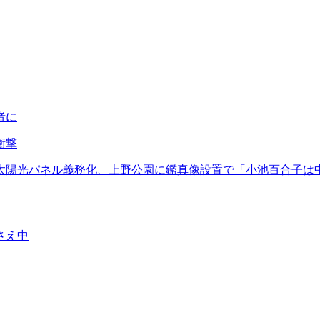
者に
衝撃
…太陽光パネル義務化、上野公園に鑑真像設置で「小池百合子は
さえ中