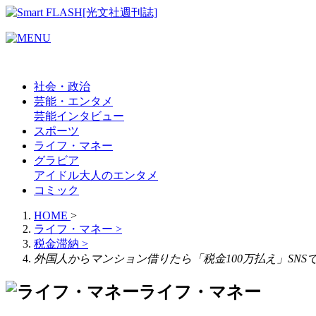
社会・政治
芸能・エンタメ
芸能
インタビュー
スポーツ
ライフ・マネー
グラビア
アイドル
大人のエンタメ
コミック
HOME
>
ライフ・マネー
>
税金滞納
>
外国人からマンション借りたら「税金100万払え」SN
ライフ・マネー