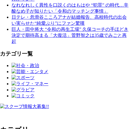
なれなれしく異性を口説くのはもはや “犯罪” の時代…辛
酸なめ子が知りたい「令和のマッチング事情」
日テレ・忽滑谷こころアナが結婚報告、高校時代の出会
い実らせた“純愛ぶり”にファン驚嘆
巨人・田中将大 “令和の再生工場” 久保コーチの手ほどき
決定で期待高まる「大復活」菅野智之は35歳でみごと再
起
カテゴリ一覧