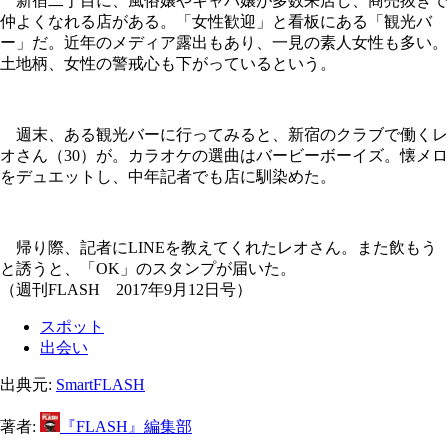
新宿二丁目に、風俗嬢やキャバ嬢が多数来店し、商売抜きで
仲よくなれる店がある。「女性歓迎」と看板にある「観光バ
ー」だ。近年のメディア露出もあり、一見の素人女性も多い。
土地柄、女性の警戒心も下がっているという。
週末、ある観光バーに行ってみると、新宿のクラブで働くレ
オさん（30）が。カラオケの選曲はバービーボーイズ。懐メロ
をデュエットし、中年記者でも店に馴染めた。
帰り際、記者にLINEを教えてくれたレオさん。また飲もう
と誘うと、「OK」のスタンプが届いた。
（週刊FLASH 2017年9月12日号）
スポット
出会い
出典元:
SmartFLASH
著者:
『FLASH』編集部