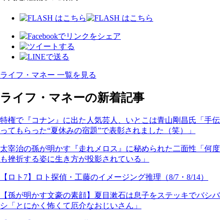
ライフ・マネー 一覧を見る
ライフ・マネーの新着記事
特権で『コナン』に出た人気芸人、いとこは青山剛昌氏「手伝
ってもらった“夏休みの宿題”で表彰されました（笑）」
太宰治の孫が明かす『走れメロス』に秘められた二面性「何度
も挫折する姿に生き方が投影されている」
【ロト7】ロト探偵・工藤のイメージング推理（8/7・8/14）
【孫が明かす文豪の素顔】夏目漱石は息子をステッキでバシバ
シ「とにかく怖くて厄介なおじいさん」