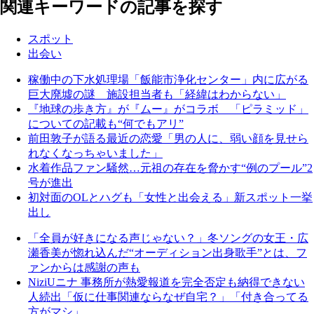
関連キーワードの記事を探す
スポット
出会い
稼働中の下水処理場「飯能市浄化センター」内に広がる
巨大廃墟の謎 施設担当者も「経緯はわからない」
『地球の歩き方』が『ムー』がコラボ 「ピラミッド」
についての記載も“何でもアリ”
前田敦子が語る最近の恋愛「男の人に、弱い顔を見せら
れなくなっちゃいました」
水着作品ファン騒然…元祖の存在を脅かす“例のプール”2
号が進出
初対面のOLとハグも「女性と出会える」新スポット一挙
出し
「全員が好きになる声じゃない？」冬ソングの女王・広
瀬香美が惚れ込んだ“オーディション出身歌手”とは、フ
ァンからは感謝の声も
NiziUニナ 事務所が熱愛報道を完全否定も納得できない
人続出「仮に仕事関連ならなぜ自宅？」「付き合ってる
方がマシ」