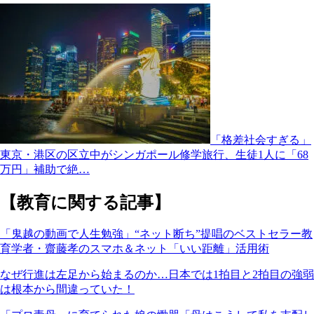
「格差社会すぎる」
東京・港区の区立中がシンガポール修学旅行、生徒1人に「68
万円」補助で絶…
【教育に関する記事】
「鬼越の動画で人生勉強」“ネット断ち”提唱のベストセラー教
育学者・齋藤孝のスマホ＆ネット「いい距離」活用術
なぜ行進は左足から始まるのか…日本では1拍目と2拍目の強弱
は根本から間違っていた！