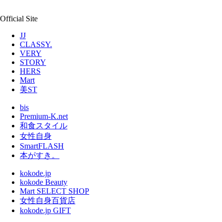
Official Site
JJ
CLASSY.
VERY
STORY
HERS
Mart
美ST
bis
Premium-K.net
和食スタイル
女性自身
SmartFLASH
本がすき。
kokode.jp
kokode Beauty
Mart SELECT SHOP
女性自身百貨店
kokode.jp GIFT