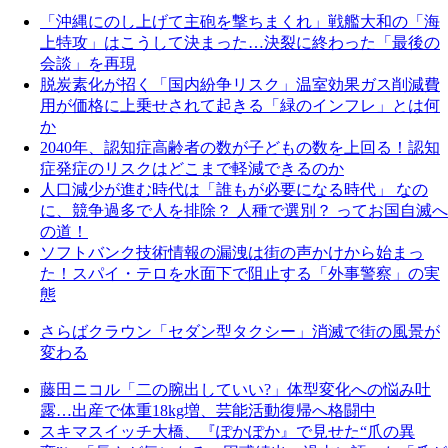
「沖縄にのし上げて主砲を撃ちまくれ」戦艦大和の「海
上特攻」はこうして決まった…決裂に終わった「最後の
会談」を再現
脱炭素化が招く「国内紛争リスク」温室効果ガス削減費
用が価格に上乗せされて起きる「緑のインフレ」とは何
か
2040年、認知症高齢者の数が子どもの数を上回る！認知
症発症のリスクはどこまで軽減できるのか
人口減少が進む時代は「誰もが必要になる時代」 なの
に、競争過多で人を排除？ 人種で選別？ ってお国自滅へ
の道！
ソフトバンク技術情報の漏洩は街の声かけから始まっ
た！スパイ・テロを水面下で阻止する「外事警察」の実
態
さらばクラウン「セダン型タクシー」消滅で街の風景が
変わる
藤田ニコル「二の腕出していい?」体型変化への悩み吐
露…出産で体重18kg増、芸能活動復帰へ格闘中
スキマスイッチ大橋、『ぽかぽか』で見せた“爪の異