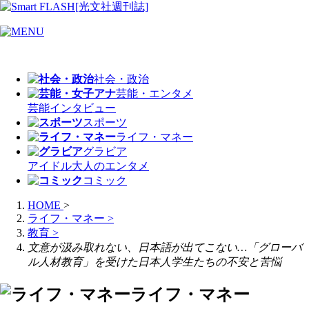
社会・政治
芸能・エンタメ
芸能
インタビュー
スポーツ
ライフ・マネー
グラビア
アイドル
大人のエンタメ
コミック
HOME
>
ライフ・マネー
>
教育
>
文意が汲み取れない、日本語が出てこない…「グローバ
ル人材教育」を受けた日本人学生たちの不安と苦悩
ライフ・マネー