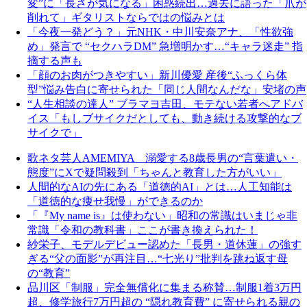
変”に「長さが気になる」困惑続出…過去に語った「爪が
削れて」ギタリストならではの悩みとは
「今夜一発どう？」元NHK・中川安奈アナ、「性欲強
め」発言で “セクハラDM” 急増明かす…“キャラ迷走” 指
摘する声も
「顔のお肉がつきやすい」新川優愛 産後“ふっくら体
型”悩み告白に寄せられた「同じ人間なんだな」安堵の声
“人生相談の達人” ブラマヨ吉田、モテない若者へアドバ
イス「もしブサイクだとしても、動き続ける攻撃的なブ
サイクで」
歌ネタ芸人AMEMIYA 溺愛する8歳長男の“言葉遣い・
態度”にXで疑問殺到「ちゃんと教育した方がいい」
人間的なAIの先にある「道徳的AI」とは…人工知能は
「道徳的な痩せ我慢」ができるのか
「『My name is』は使わない」昭和の常識はいまじゃ非
常識「令和の教科書」ここが書き換えられた！
紗栄子、モデルデビュー認めた「長男・道休蓮」の強す
ぎる“父の面影”が再注目…“七光り”批判を跳ね返す母
の“教育”
品川区「制服」完全無償化に集まる称賛…制服1着3万円
超、修学旅行7万円超の “隠れ教育費” に寄せられる親の