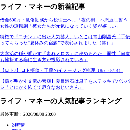
ライフ・マネーの新着記事
借金600万・風俗勤務から税理士へ…「夜の街」へ恩返し誓う
女性の逆転劇「彼女たちが元気になっていく姿が嬉しい」
特権で『コナン』に出た人気芸人、いとこは青山剛昌氏「手伝
ってもらった“夏休みの宿題”で表彰されました（笑）」
太宰治の孫が明かす『走れメロス』に秘められた二面性「何度
も挫折する姿に生き方が投影されている」
【ロト7】ロト探偵・工藤のイメージング推理（8/7・8/14）
【孫が明かす文豪の素顔】夏目漱石は息子をステッキでバシバ
シ「とにかく怖くて厄介なおじいさん」
ライフ・マネーの人気記事ランキング
最終更新：2026/08/08 23:00
24時間