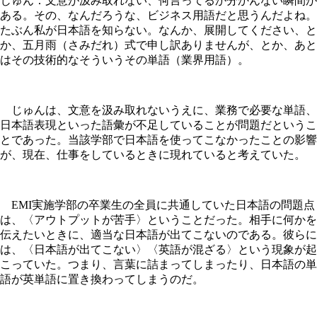
じゅん：文意が汲み取れない、何言ってるか分かんない瞬間が
ある。その、なんだろうな、ビジネス用語だと思うんだよね。
たぶん私が日本語を知らない。なんか、展開してください、と
か、五月雨（さみだれ）式で申し訳ありませんが、とか、あと
はその技術的なそういうその単語（業界用語）。
じゅんは、文意を汲み取れないうえに、業務で必要な単語、
日本語表現といった語彙が不足していることが問題だというこ
とであった。当該学部で日本語を使ってこなかったことの影響
が、現在、仕事をしているときに現れていると考えていた。
EMI実施学部の卒業生の全員に共通していた日本語の問題点
は、〈アウトプットが苦手〉ということだった。相手に何かを
伝えたいときに、適当な日本語が出てこないのである。彼らに
は、〈日本語が出てこない〉〈英語が混ざる〉という現象が起
こっていた。つまり、言葉に詰まってしまったり、日本語の単
語が英単語に置き換わってしまうのだ。