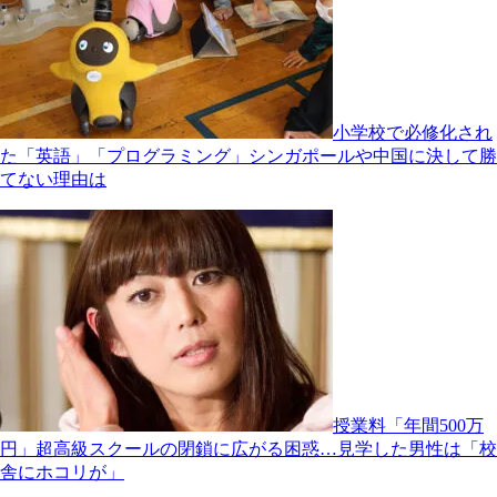
小学校で必修化され
た「英語」「プログラミング」シンガポールや中国に決して勝
てない理由は
授業料「年間500万
円」超高級スクールの閉鎖に広がる困惑…見学した男性は「校
舎にホコリが」