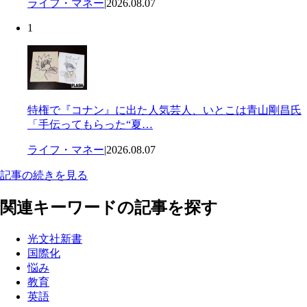
ライフ・マネー
|
2026.08.07
1
特権で『コナン』に出た人気芸人、いとこは青山剛昌氏
「手伝ってもらった“夏…
ライフ・マネー
|
2026.08.07
記事の続きを見る
関連キーワードの記事を探す
光文社新書
国際化
悩み
教育
英語