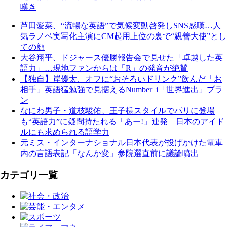
嘆き
芦田愛菜、“流暢な英語”で気候変動啓発しSNS感嘆…人
気ラノベ実写化主演にCM起用上位の裏で“親善大使”とし
ての顔
大谷翔平、ドジャース優勝報告会で見せた「卓越した英
語力」…現地ファンからは「R」の発音が絶賛
【独自】岸優太、オフに“おそろいドリンク”飲んだ「お
相手」英語猛勉強で見据えるNumber_i「世界進出」プラ
ン
なにわ男子・道枝駿佑、王子様スタイルでパリに登場
も“英語力”に疑問持たれる「あー!」連発 日本のアイド
ルにも求められる語学力
元ミス・インターナショナル日本代表が投げかけた電車
内の言語表記「なんか変」参院選直前に議論噴出
カテゴリ一覧