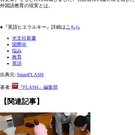
外国語教育の現実とは。
●『英語ヒエラルキー』詳細は
こちら
光文社新書
国際化
悩み
教育
英語
出典元:
SmartFLASH
著者:
『FLASH』編集部
【関連記事】