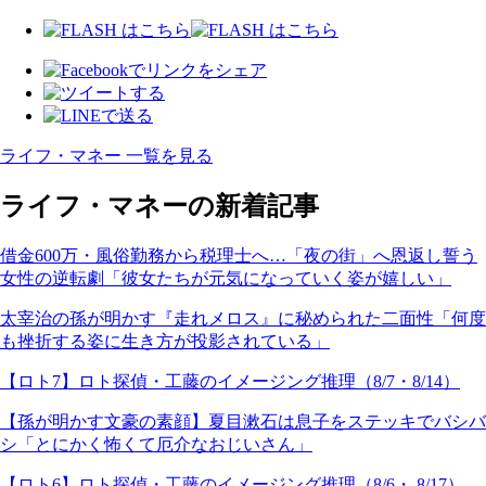
ライフ・マネー 一覧を見る
ライフ・マネーの新着記事
借金600万・風俗勤務から税理士へ…「夜の街」へ恩返し誓う
女性の逆転劇「彼女たちが元気になっていく姿が嬉しい」
太宰治の孫が明かす『走れメロス』に秘められた二面性「何度
も挫折する姿に生き方が投影されている」
【ロト7】ロト探偵・工藤のイメージング推理（8/7・8/14）
【孫が明かす文豪の素顔】夏目漱石は息子をステッキでバシバ
シ「とにかく怖くて厄介なおじいさん」
【ロト6】ロト探偵・工藤のイメージング推理（8/6・ 8/17）