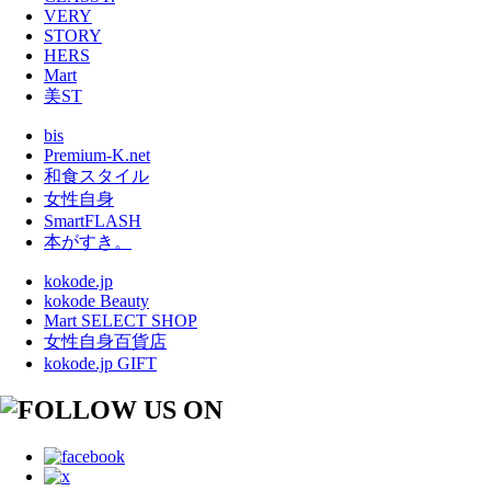
VERY
STORY
HERS
Mart
美ST
bis
Premium-K.net
和食スタイル
女性自身
SmartFLASH
本がすき。
kokode.jp
kokode Beauty
Mart SELECT SHOP
女性自身百貨店
kokode.jp GIFT