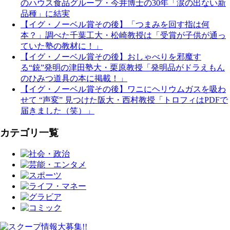
のハウス食品グループ・今井博士の30年「涙の出ない新
品種」に結実
【イグ・ノーベル賞その後】「つまみを回す指は何
本？」調べた千葉工大・松崎教授は「受賞が子供が通っ
ていた塾の教材に！」
【イグ・ノーベル賞その後】おしゃべりを邪魔す
る“銃”発明の津田塾大・栗原教授「発明品がドラえもん
のひみつ道具の本に掲載！」
【イグ・ノーベル賞その後】ワニにヘリウムガスを吸わ
せて “声変” 見つけた阪大・西村教授「トロフィはPDFで
届きました（笑）」
カテゴリ一覧