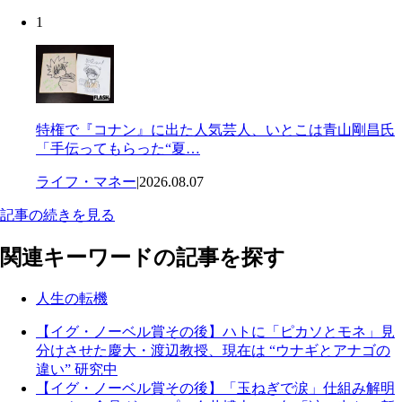
1
特権で『コナン』に出た人気芸人、いとこは青山剛昌氏
「手伝ってもらった“夏…
ライフ・マネー
|
2026.08.07
記事の続きを見る
関連キーワードの記事を探す
人生の転機
【イグ・ノーベル賞その後】ハトに「ピカソとモネ」見
分けさせた慶大・渡辺教授、現在は “ウナギとアナゴの
違い” 研究中
【イグ・ノーベル賞その後】「玉ねぎで涙」仕組み解明