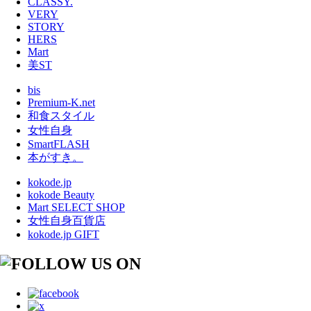
CLASSY.
VERY
STORY
HERS
Mart
美ST
bis
Premium-K.net
和食スタイル
女性自身
SmartFLASH
本がすき。
kokode.jp
kokode Beauty
Mart SELECT SHOP
女性自身百貨店
kokode.jp GIFT