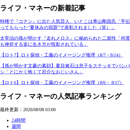
ライフ・マネーの新着記事
特権で『コナン』に出た人気芸人、いとこは青山剛昌氏「手伝
ってもらった“夏休みの宿題”で表彰されました（笑）」
太宰治の孫が明かす『走れメロス』に秘められた二面性「何度
も挫折する姿に生き方が投影されている」
【ロト7】ロト探偵・工藤のイメージング推理（8/7・8/14）
【孫が明かす文豪の素顔】夏目漱石は息子をステッキでバシバ
シ「とにかく怖くて厄介なおじいさん」
【ロト6】ロト探偵・工藤のイメージング推理（8/6・ 8/17）
ライフ・マネーの人気記事ランキング
最終更新：2026/08/08 03:00
24時間
週間