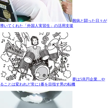
難病と闘った日々が
導いてくれた「外国人実習生」の活用支援
夢は5兆円企業…や
ることは変われど常に1番を目指す男の転機