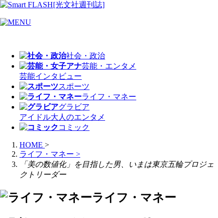
社会・政治
芸能・エンタメ
芸能
インタビュー
スポーツ
ライフ・マネー
グラビア
アイドル
大人のエンタメ
コミック
HOME
>
ライフ・マネー
>
「美の数値化」を目指した男、いまは東京五輪プロジェ
クトリーダー
ライフ・マネー