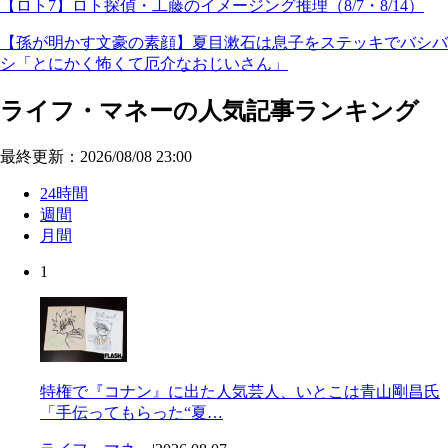
【ロト7】ロト探偵・工藤のイメージング推理（8/7・8/14）
【孫が明かす文豪の素顔】夏目漱石は息子をステッキでバシバ
シ「とにかく怖くて厄介なおじいさん」
ライフ・マネーの人気記事ランキング
最終更新：2026/08/08 23:00
24時間
週間
月間
1
特権で『コナン』に出た人気芸人、いとこは青山剛昌氏
「手伝ってもらった“夏…