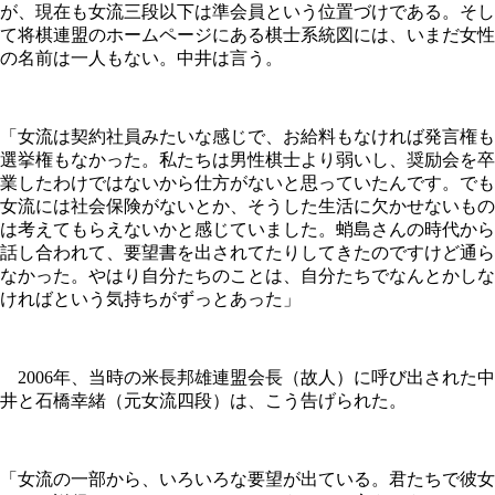
が、現在も女流三段以下は準会員という位置づけである。そし
て将棋連盟のホームページにある棋士系統図には、いまだ女性
の名前は一人もない。中井は言う。
「女流は契約社員みたいな感じで、お給料もなければ発言権も
選挙権もなかった。私たちは男性棋士より弱いし、奨励会を卒
業したわけではないから仕方がないと思っていたんです。でも
女流には社会保険がないとか、そうした生活に欠かせないもの
は考えてもらえないかと感じていました。蛸島さんの時代から
話し合われて、要望書を出されてたりしてきたのですけど通ら
なかった。やはり自分たちのことは、自分たちでなんとかしな
ければという気持ちがずっとあった」
2006年、当時の米長邦雄連盟会長（故人）に呼び出された中
井と石橋幸緒（元女流四段）は、こう告げられた。
「女流の一部から、いろいろな要望が出ている。君たちで彼女