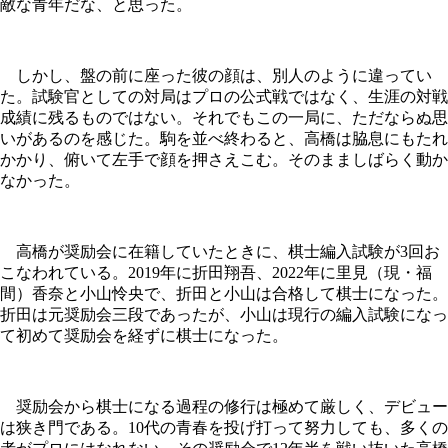
敵な青年だな、と思った。
しかし、盤の前に座った彼の顔は、別人のように違ってい
た。試験官としての対局はプロの公式戦ではなく、生涯の対戦
成績に残るものではない。それでもこの一局に、ただならぬ思
いがあるのを感じた。駒を並べ終わると、高橋は脇息にもたれ
かかり、俯いて左手で顔を押さえこむ。そのまましばらく動か
なかった。
高橋が奨励会に在籍していたときに、棋士編入試験が3回お
こなわれている。2019年に折田翔吾、2022年に里見（現・福
間）
香奈
と小山怜央で、折田と小山は合格して棋士になった。
折田は元奨励会三段であったが、小山は現行の編入試験になっ
て初めて奨励会を経ずに棋士になった。
奨励会から棋士になる過程の修行は極めて厳しく、デビュー
は狭き門である。10代の青春を投げ打って努力しても、多くの