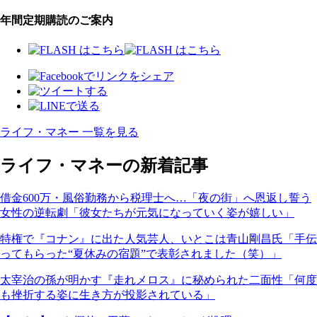
年間定期購読のご案内
ライフ・マネー 一覧を見る
ライフ・マネーの新着記事
借金600万・風俗勤務から税理士へ…「夜の街」へ恩返し誓う
女性の逆転劇「彼女たちが元気になっていく姿が嬉しい」
特権で『コナン』に出た人気芸人、いとこは青山剛昌氏「手伝
ってもらった“夏休みの宿題”で表彰されました（笑）」
太宰治の孫が明かす『走れメロス』に秘められた二面性「何度
も挫折する姿に生き方が投影されている」