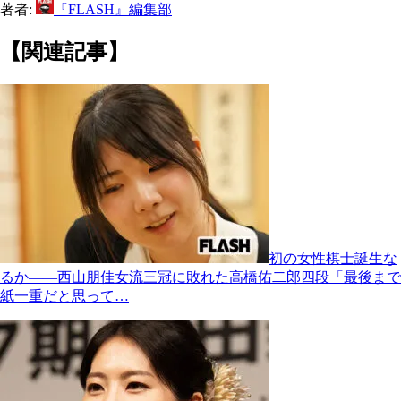
著者:
『FLASH』編集部
【関連記事】
初の女性棋士誕生な
るか――西山朋佳女流三冠に敗れた高橋佑二郎四段「最後まで
紙一重だと思って…