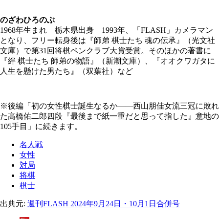
のざわひろのぶ
1968年生まれ 栃木県出身 1993年、「FLASH」カメラマン
となり、フリー転身後は『師弟 棋士たち 魂の伝承』（光文社
文庫）で第31回将棋ペンクラブ大賞受賞。そのほかの著書に
『絆 棋士たち 師弟の物語』（新潮文庫）、『オオクワガタに
人生を懸けた男たち』（双葉社）など
※後編「初の女性棋士誕生なるか――西山朋佳女流三冠に敗れ
た高橋佑二郎四段『最後まで紙一重だと思って指した』意地の
105手目」に続きます。
名人戦
女性
対局
将棋
棋士
出典元:
週刊FLASH 2024年9月24日・10月1日合併号