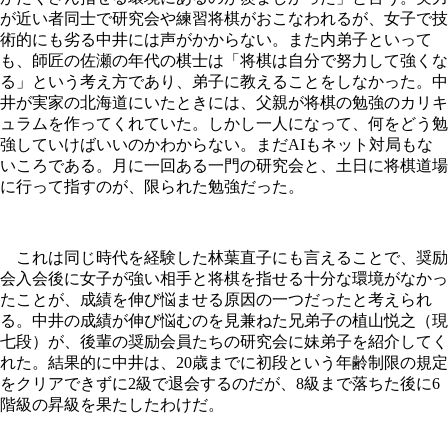
が近い者同士で研究会や練習将棋がおこなわれるが、女子で技
術的にも劣る中井には声がかからない。また内弟子といって
も、師匠の佐瀬の年代の棋士は「将棋は自分で努力して強くな
る」という考え方であり、弟子に教えることをしなかった。中
井が実家の北海道にいたときには、父親が将棋の勉強のカリキ
ュラムを作ってくれていた。しかし一人になって、何をどう勉
強していけばいいのかわからない。まだAIもネット対局もな
いころである。月に一回ある一門の研究会と、土日に将棋道場
に行って指すのが、限られた勉強だった。
これは同じ時代を経験した林葉直子にも言えることで、奨励
会入会後に女子が強い相手と将棋を指せる十分な環境がなかっ
たことが、成績を伸び悩ませる原因の一つだったと考えられ
る。中井の成績が伸び悩むのを見兼ねた兄弟子の植山悦之（現
七段）が、後輩の奨励会員たちの研究会に妹弟子を紹介してく
れた。結果的に中井は、20歳までに初段という年齢制限の規定
をクリアできずに2級で退会するのだが、8級まで落ちた後に6
階級の昇級を果たしたわけだ。