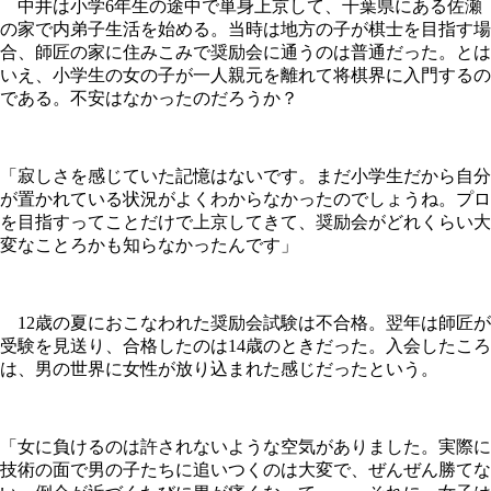
中井は小学6年生の途中で単身上京して、千葉県にある佐瀬
の家で内弟子生活を始める。当時は地方の子が棋士を目指す場
合、師匠の家に住みこみで奨励会に通うのは普通だった。とは
いえ、小学生の女の子が一人親元を離れて将棋界に入門するの
である。不安はなかったのだろうか？
「寂しさを感じていた記憶はないです。まだ小学生だから自分
が置かれている状況がよくわからなかったのでしょうね。プロ
を目指すってことだけで上京してきて、奨励会がどれくらい大
変なことろかも知らなかったんです」
12歳の夏におこなわれた奨励会試験は不合格。翌年は師匠が
受験を見送り、合格したのは14歳のときだった。入会したころ
は、男の世界に女性が放り込まれた感じだったという。
「女に負けるのは許されないような空気がありました。実際に
技術の面で男の子たちに追いつくのは大変で、ぜんぜん勝てな