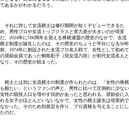
であるかがわかるだろう。
それに対して女流棋士は修行期間が短くデビューできるた
め、男性プロや女流トップクラスと実力差が大きいのが現実
だ。2024年に100周年を迎える将棋連盟の歴史のなかで、女流
棋士制度が誕生したのは、その歴史のちょうど半分になる50年
前。1974年に創設された女流プロ名人戦で、女性として初めて
の奨励会員であった蛸島彰子（現女流六段）が初代女流名人と
なり、その歴史が始まった。
棋士とは別に女流棋士の制度が作られたのは、「女性の将棋
も観たい」というファンの声と、男性に比べて圧倒的に少ない
女性の競技人口を増やす目的があったと思われる。奨励会に入
れる女子がほとんどいないなかで、女性の棋士誕生は現実的で
なかった。そのため別規定を作り、プロ資格を与えることにし
たのだ。