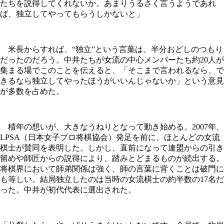
たちを説得してくれないか。あまりうるさく言うようであれ
ば、独立してやってもらうしかないと」
米長からすれば、“独立”という言葉は、半分おどしのつもり
だったのだろう。中井たちが女流の中心メンバーたち約20人が
集まる場でこのことを伝えると、「そこまで言われるなら、で
きるなら独立してやったほうがいいんじゃないか」という意見
が多数を占めた。
積年の想いが、大きなうねりとなって動き始める。2007年、
LPSA（日本女子プロ将棋協会）発足を前に、ほとんどの女流
棋士が賛同を表明した。しかし、直前になって連盟からの引き
留めや師匠からの説得により、踏みとどまるものが続出する。
将棋界において師弟関係は強く、師の言葉に背くことは破門に
も等しい。結局独立したのは当時の女流棋士の約半数の17名だ
った。中井が初代代表に選出された。