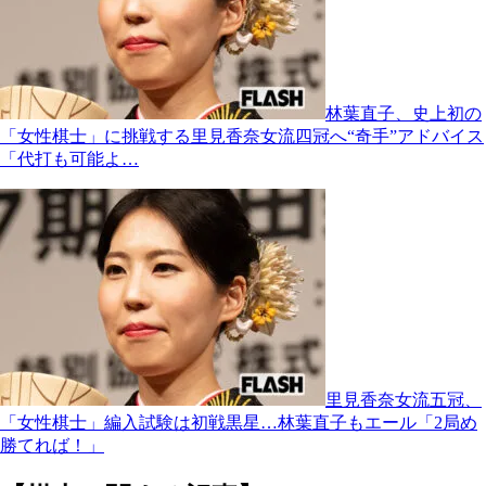
林葉直子、史上初の
「女性棋士」に挑戦する里見香奈女流四冠へ“奇手”アドバイス
「代打も可能よ…
里見香奈女流五冠、
「女性棋士」編入試験は初戦黒星…林葉直子もエール「2局め
勝てれば！」