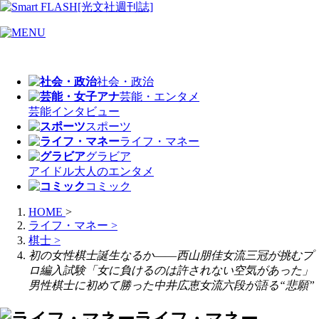
社会・政治
芸能・エンタメ
芸能
インタビュー
スポーツ
ライフ・マネー
グラビア
アイドル
大人のエンタメ
コミック
HOME
>
ライフ・マネー
>
棋士
>
初の女性棋士誕生なるか――西山朋佳女流三冠が挑むプ
ロ編入試験「女に負けるのは許されない空気があった」
男性棋士に初めて勝った中井広恵女流六段が語る“悲願”
ライフ・マネー