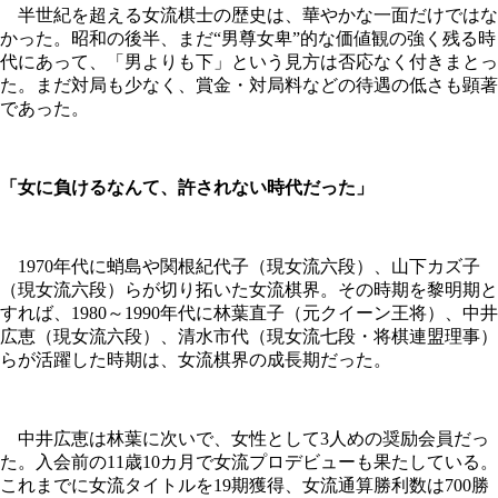
半世紀を超える女流棋士の歴史は、華やかな一面だけではな
かった。昭和の後半、まだ“男尊女卑”的な価値観の強く残る時
代にあって、「男よりも下」という見方は否応なく付きまとっ
た。まだ対局も少なく、賞金・対局料などの待遇の低さも顕著
であった。
「女に負けるなんて、許されない時代だった」
1970年代に蛸島や関根紀代子（現女流六段）、山下カズ子
（現女流六段）らが切り拓いた女流棋界。その時期を黎明期と
すれば、1980～1990年代に林葉直子（元クイーン王将）、中井
広恵（現女流六段）、清水市代（現女流七段・将棋連盟理事）
らが活躍した時期は、女流棋界の成長期だった。
中井広恵は林葉に次いで、女性として3人めの奨励会員だっ
た。入会前の11歳10カ月で女流プロデビューも果たしている。
これまでに女流タイトルを19期獲得、女流通算勝利数は700勝