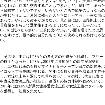
「分裂したら、やっぱりうまくはいかないです。全員で一枚岩
になれば、連盟と交渉することもできたけど、離れてしまった
ら敵味方じゃないですが、いらないところで競争のようなもの
が生じたり……。連盟に残った人たちにとっても、不幸な面は
あって。やっぱり改革が進まない。見た目には、四段以上は会
員資格をもらえて選挙権もあるようになったし、仕事だって
LPSAに比べたら多い。以前に比べたらいい面も増えたとは思
いますけど、根本的に自分たちで何かを決められるわけじゃな
い」
その後、中井はLPSAとの考え方の相違から脱退し、フリー
の棋士となった。LPSAは2013年に連盟側との対立が深刻化
し、二代目代表の石橋がマイナビ女子オープン戦での対局をボ
イコットする事態が生じる。翌年に石橋が責任を取る形で辞任
し、女流棋士を引退して棋界を去った。その後、3代目代表に
中倉宏美女流二段が就任し、連盟との協力体制を強めていく。
2018年にはLPSA所属の渡部愛女流三段が女流王位のタイトル
を獲得し、注目を集めた。