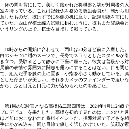
床の間を背にして、美しく磨かれた将棋盤と駒が対局者の入
室を待っている。これは記録係を務める奨励会員が、朝から用
意したものだ。彼はすでに盤側の机に座り、記録用紙を前にし
ていた。西山が棋士編入試験に挑むように、彼もまた奨励会と
いうリングの上で、棋士を目指して戦っている。
10時からの開始に合わせて、西山は20分ほど前に入室した。
白のシャツに紺のスーツで、長身でスラリとしたスタイルが引
き立つ。受験者として静かに下座に座った。彼女は普段から対
局前の表情や雰囲気に闘志を露わにすることはない。目を閉じ
て、組んだ手を膝の上に置き、小指を小さく動かしている。凛
とした佇まいが美しい。それをカメラのファインダーで追いな
がら、ふと目元と口元に力が込められたのを感じた。
第1局の試験官となる高橋佑二郎四段は、2024年4月に24歳で
プロデビューを果たした。高橋を初めて見たのは、このひと月
ほど前におこなわれた将棋イベントだ。指導対局で子どもを相
手にかがみ込み、同じ目線で優しく話しかけていた。笑顔が素