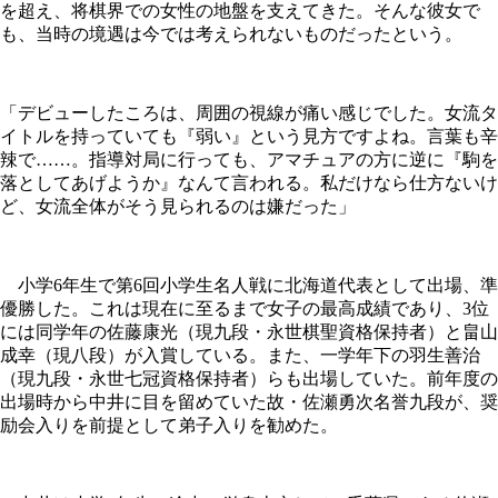
を超え、将棋界での女性の地盤を支えてきた。そんな彼女で
も、当時の境遇は今では考えられないものだったという。
「デビューしたころは、周囲の視線が痛い感じでした。女流タ
イトルを持っていても『弱い』という見方ですよね。言葉も辛
辣で……。指導対局に行っても、アマチュアの方に逆に『駒を
落としてあげようか』なんて言われる。私だけなら仕方ないけ
ど、女流全体がそう見られるのは嫌だった」
小学6年生で第6回小学生名人戦に北海道代表として出場、準
優勝した。これは現在に至るまで女子の最高成績であり、3位
には同学年の佐藤康光（現九段・永世棋聖資格保持者）と畠山
成幸（現八段）が入賞している。また、一学年下の羽生善治
（現九段・永世七冠資格保持者）らも出場していた。前年度の
出場時から中井に目を留めていた故・佐瀬勇次名誉九段が、奨
励会入りを前提として弟子入りを勧めた。