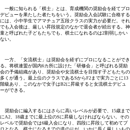
一般に知られる「棋士」とは、育成機関の奨励会を経てプロ
デビューを果たした者たちをいう。奨励会入会試験に合格する
には、小中学生でアマチュア五段クラスの実力が必要だ。それ
でも入会後は、厳しい昇段規定のなかで退会者が続出する。神
童と呼ばれた子どもたちでも、棋士になれるのは2割弱しかい
ない。
一方、「女流棋士」は奨励会を経ずにプロになることができ
る。将棋連盟が国内6カ所に設けた「研修会」と呼ばれる奨励
会の予備組織があり、奨励会や女流棋士を目指す子どもたちの
多くが通う。最上位のクラスであるSからF2まで実力ごとに13
階級あり、このなかで女子はB2に昇級すると女流棋士デビュ
ーができる。
奨励会に編入するにはさらに高いレベルが必要で、15歳まで
にA2、18歳までに最上位のSに昇級しなければならない。その
レベルで奨励会では6級入会になり、四段に昇段して初めてプ
ロとなる。棋士になるまでの道のりが、いかに長く厳しいもの