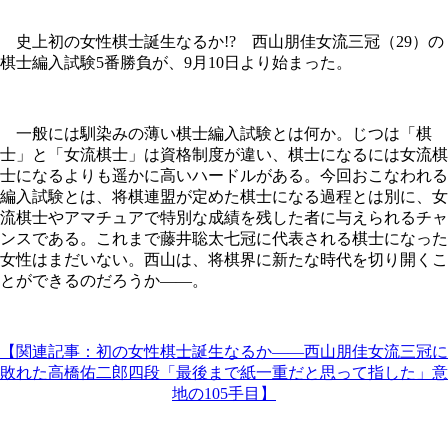
史上初の女性棋士誕生なるか!? 西山朋佳女流三冠（29）の
棋士編入試験5番勝負が、9月10日より始まった。
一般には馴染みの薄い棋士編入試験とは何か。じつは「棋
士」と「女流棋士」は資格制度が違い、棋士になるには女流棋
士になるよりも遥かに高いハードルがある。今回おこなわれる
編入試験とは、将棋連盟が定めた棋士になる過程とは別に、女
流棋士やアマチュアで特別な成績を残した者に与えられるチャ
ンスである。これまで藤井聡太七冠に代表される棋士になった
女性はまだいない。西山は、将棋界に新たな時代を切り開くこ
とができるのだろうか――。
【関連記事：初の女性棋士誕生なるか――西山朋佳女流三冠に
敗れた高橋佑二郎四段「最後まで紙一重だと思って指した」意
地の105手目】