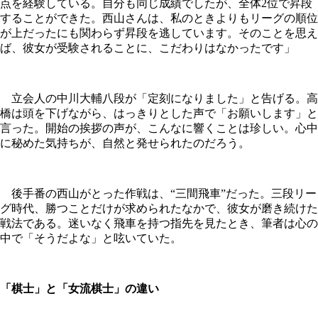
点を経験している。自分も同じ成績でしたが、全体2位で昇段
することができた。西山さんは、私のときよりもリーグの順位
が上だったにも関わらず昇段を逃しています。そのことを思え
ば、彼女が受験されることに、こだわりはなかったです」
立会人の中川大輔八段が「定刻になりました」と告げる。高
橋は頭を下げながら、はっきりとした声で「お願いします」と
言った。開始の挨拶の声が、こんなに響くことは珍しい。心中
に秘めた気持ちが、自然と発せられたのだろう。
後手番の西山がとった作戦は、“三間飛車”だった。三段リー
グ時代、勝つことだけが求められたなかで、彼女が磨き続けた
戦法である。迷いなく飛車を持つ指先を見たとき、筆者は心の
中で「そうだよな」と呟いていた。
「棋士」と「女流棋士」の違い