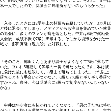
い。例会が近づくたびに胃が痛くなって……。それに、女子は
私一人でしたので、奨励会に居場所がないのもつらかった」
入会したときには2学年上の林葉も在籍していたが、3カ月ほ
ど後に退会してしまう。メディアからも注目を集めていた林葉
の退会に、多くのファンが肩を落とした。中井は6級で奨励会
入会後、成績不振で7級に降級する。そこから復帰をかけた一
戦で、郷田真隆（現九段）と対戦した。
「そのころ、郷田くんもあまり調子がよくなくて7級に落ちて
いた。互いに5連勝して昇級の一番で当たったんです。私は彼
に負けた後にも連敗して、8級まで落ちてしまった。それ以上
落ちるともう手合いがつかない。8級だと6級とギリギリ香落で
すからね。多分、今は奨励会に8級って制度がないんじゃない
かな」
中井は年少者にも抜かれていくなかで、「男の子たちは将棋
がたくさん指せる環境にあるのが羨ましかった」と言う。実力