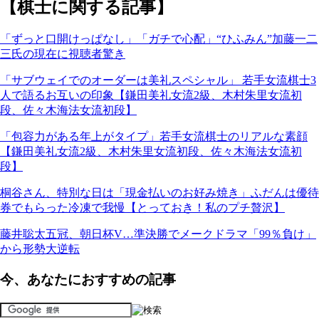
【棋士に関する記事】
「ずっと口開けっぱなし」「ガチで心配」“ひふみん”加藤一二
三氏の現在に視聴者驚き
「サブウェイでのオーダーは美礼スペシャル」 若手女流棋士3
人で語るお互いの印象【鎌田美礼女流2級、木村朱里女流初
段、佐々木海法女流初段】
「包容力がある年上がタイプ」若手女流棋士のリアルな素顔
【鎌田美礼女流2級、木村朱里女流初段、佐々木海法女流初
段】
桐谷さん、特別な日は「現金払いのお好み焼き」ふだんは優待
券でもらった冷凍で我慢【とっておき！私のプチ贅沢】
藤井聡太五冠、朝日杯V…準決勝でメークドラマ「99％負け」
から形勢大逆転
今、あなたにおすすめの記事