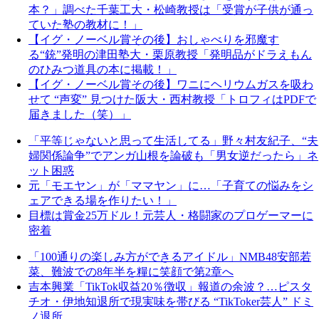
本？」調べた千葉工大・松崎教授は「受賞が子供が通っ
ていた塾の教材に！」
【イグ・ノーベル賞その後】おしゃべりを邪魔す
る“銃”発明の津田塾大・栗原教授「発明品がドラえもん
のひみつ道具の本に掲載！」
【イグ・ノーベル賞その後】ワニにヘリウムガスを吸わ
せて “声変” 見つけた阪大・西村教授「トロフィはPDFで
届きました（笑）」
「平等じゃないと思って生活してる」野々村友紀子、“夫
婦関係論争”でアンガ山根を論破も「男女逆だったら」ネ
ット困惑
元「モエヤン」が「ママヤン」に…「子育ての悩みをシ
ェアできる場を作りたい！」
目標は賞金25万ドル！元芸人・格闘家のプロゲーマーに
密着
「100通りの楽しみ方ができるアイドル」NMB48安部若
菜、難波での8年半を糧に笑顔で第2章へ
吉本興業「TikTok収益20％徴収」報道の余波？…ピスタ
チオ・伊地知退所で現実味を帯びる “TikToker芸人” ドミ
ノ退所