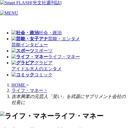
社会・政治
芸能・エンタメ
芸能
インタビュー
スポーツ
ライフ・マネー
グラビア
アイドル
大人のエンタメ
コミック
HOME
>
ライフ・マネー
>
吉本興業の元芸人「笑い」を武器にサプリメント会社の
社長に
ライフ・マネー