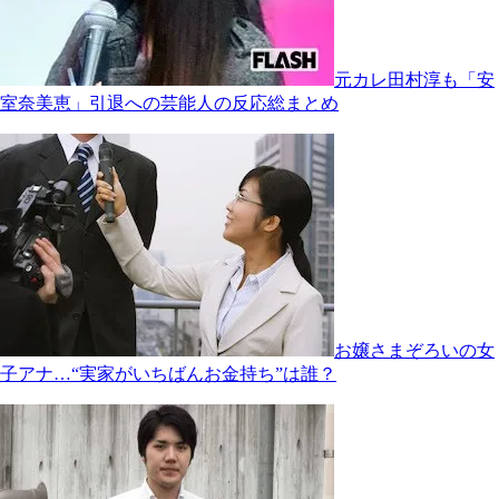
元カレ田村淳も「安
室奈美恵」引退への芸能人の反応総まとめ
お嬢さまぞろいの女
子アナ…“実家がいちばんお金持ち”は誰？