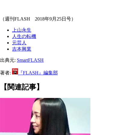
（週刊FLASH 2018年9月25日号）
上山永生
人生の転機
元芸人
吉本興業
出典元:
SmartFLASH
著者:
『FLASH』編集部
【関連記事】