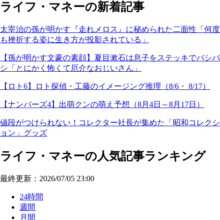
ライフ・マネーの新着記事
太宰治の孫が明かす『走れメロス』に秘められた二面性「何度
も挫折する姿に生き方が投影されている」
【孫が明かす文豪の素顔】夏目漱石は息子をステッキでバシバ
シ「とにかく怖くて厄介なおじいさん」
【ロト6】ロト探偵・工藤のイメージング推理（8/6・ 8/17）
【ナンバーズ4】出萌クンの萌え予想（8月4日～8月17日）
値段がつけられない！コレクター社長が集めた「昭和コレクシ
ョン」グッズ
ライフ・マネーの人気記事ランキング
最終更新：2026/07/05 23:00
24時間
週間
月間