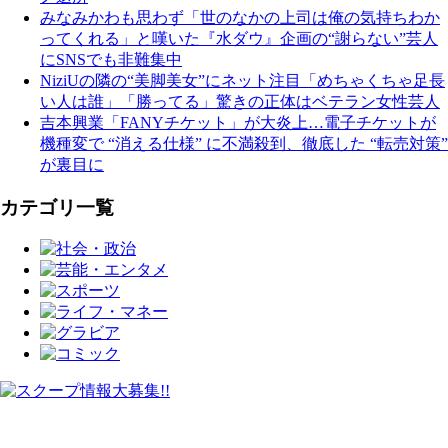
みなみかわも思わず「世のなかの上司は俺の気持ちわか
ってくれる」と嘆いた『水ダウ』企画の“謝らない”芸人
にSNSでも非難集中
NiziUの隣の“美脚美女”にネット注目「めちゃくちゃ足長
い人は誰」「勝ってる」驚きの正体はベテラン女性芸人
吉本興業「FANYチケット」が大炎上…電子チケットが
機種変で “消える仕様” に不満殺到、徹底した “転売対策”
が裏目に
カテゴリ一覧