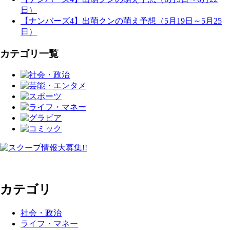
日）
【ナンバーズ4】出萌クンの萌え予想（5月19日～5月25
日）
カテゴリ一覧
カテゴリ
社会・政治
ライフ・マネー