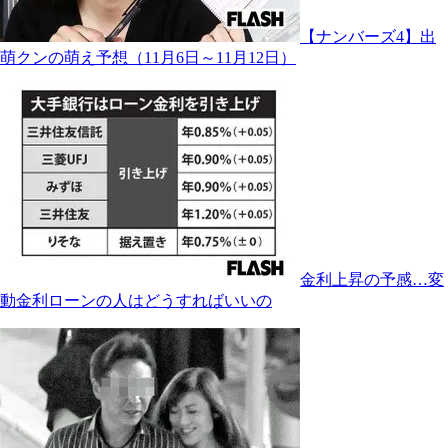
【ナンバーズ4】出
萌クンの萌え予想（11月6日～11月12日）
金利上昇の予感…変
動金利ローンの人はどうすればいいの