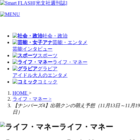
社会・政治
芸能・エンタメ
芸能
インタビュー
スポーツ
ライフ・マネー
グラビア
アイドル
大人のエンタメ
コミック
HOME
>
ライフ・マネー
>
【ナンバーズ4】出萌クンの萌え予想（11月13日～11月19
日）
ライフ・マネー