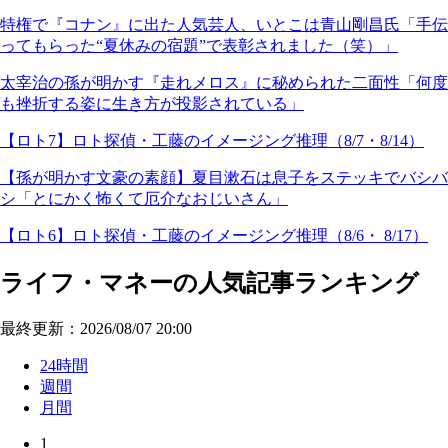
特権で『コナン』に出た人気芸人、いとこは青山剛昌氏「手伝
ってもらった“夏休みの宿題”で表彰されました（笑）」
太宰治の孫が明かす『走れメロス』に秘められた二面性「何度
も挫折する姿に生き方が投影されている」
【ロト7】ロト探偵・工藤のイメージング推理（8/7・8/14）
【孫が明かす文豪の素顔】夏目漱石は息子をステッキでバシバ
シ「とにかく怖くて厄介なおじいさん」
【ロト6】ロト探偵・工藤のイメージング推理（8/6・ 8/17）
ライフ・マネーの人気記事ランキング
最終更新：2026/08/07 20:00
24時間
週間
月間
1