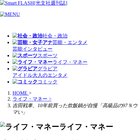
社会・政治
芸能・エンタメ
芸能
インタビュー
スポーツ
ライフ・マネー
グラビア
アイドル
大人のエンタメ
コミック
HOME
>
ライフ・マネー
>
吉田戦車、10年前買った炊飯鍋が自慢「高級品の97％ウ
マい」
ライフ・マネー