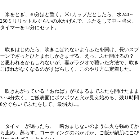
米をとぎ、30分ほど置く。米1カップだとしたら、水240～
250ミリリットルぐらいの水かげんで、ふたをして中～強火。
タイマーを12分にセット。
吹きはじめたら、吹きこぼれないようふたを開け、長いスプ
ーンでざっとひとまわしかきまぜる。えっ、ふた開けるの？
と思われるかもしれないが、妻がラジオで聴いた方法で、吹き
こぼれがなくなるのがすばらしく、このやり方に定着した。
吹きあがっている「おねば」が収まるまでふたを開けたまま
3～4分炊く。ご飯表面にポツポツと穴が見え始める、残り時間
8分ぐらいでふたをして、最弱火に。
タイマーが鳴ったら、一瞬おまじないのように火を強めてか
ら止め、蒸らす。コーティングのおかげか、ご飯が鍋肌にこび