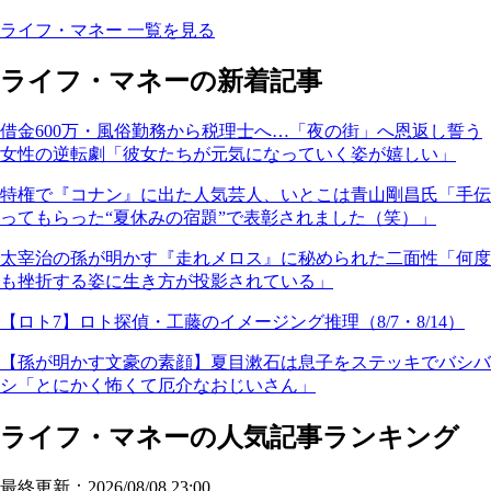
ライフ・マネー 一覧を見る
ライフ・マネーの新着記事
借金600万・風俗勤務から税理士へ…「夜の街」へ恩返し誓う
女性の逆転劇「彼女たちが元気になっていく姿が嬉しい」
特権で『コナン』に出た人気芸人、いとこは青山剛昌氏「手伝
ってもらった“夏休みの宿題”で表彰されました（笑）」
太宰治の孫が明かす『走れメロス』に秘められた二面性「何度
も挫折する姿に生き方が投影されている」
【ロト7】ロト探偵・工藤のイメージング推理（8/7・8/14）
【孫が明かす文豪の素顔】夏目漱石は息子をステッキでバシバ
シ「とにかく怖くて厄介なおじいさん」
ライフ・マネーの人気記事ランキング
最終更新：2026/08/08 23:00