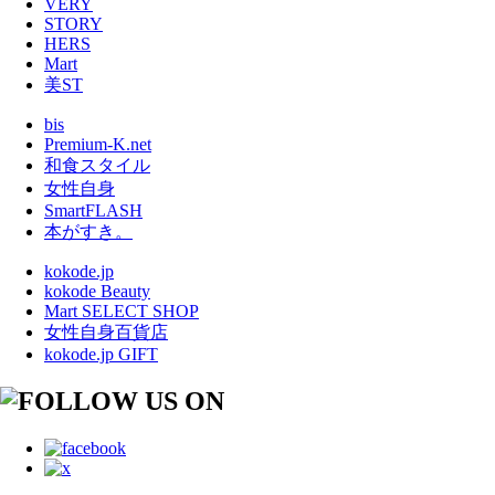
VERY
STORY
HERS
Mart
美ST
bis
Premium-K.net
和食スタイル
女性自身
SmartFLASH
本がすき。
kokode.jp
kokode Beauty
Mart SELECT SHOP
女性自身百貨店
kokode.jp GIFT