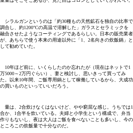
重量はそこそこあるが、見た目はコロンとしていてかわいい。
シラルガンというのは「約30種もの天然鉱石を独自の比率で
調合し、約1200°Cの高温で溶解した」ガラスとセラミックを
融合させたようなコーティングであるらしい。日本の販売業者
が、あちらで使う本来の用途以外に「1、2名向きの炊飯鍋」と
して勧めていた。
10年ほど前に、いくらしたのか忘れたが（現在はネットで1
万5000～2万円ぐらい）、妻と検討し、思いきって買ってみ
た。以来10年間、ご飯専用鍋として稼働しているから、大成功
の買いものといっていいだろう。
量は、2合炊けなくはないけど、やや窮屈な感じ。うちでは1
合か、1合半を炊いている。夫婦と小学生という構成で、弁当
作りもないし、夜は大人はご飯を食べないことも多いし、今の
ところこの炊飯量で十分なのだ。