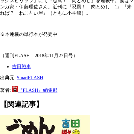
ックスピリッツ」にて『忍風！ 肉とめし』を連載中。妻はマ
ンガ家・伊藤理佐さん。近刊に『忍風！ 肉とめし 1』『来
れば？ ねこ占い屋』（ともに小学館）。
※本連載の単行本が発売中
（週刊FLASH 2018年11月27日号）
吉田戦車
出典元:
SmartFLASH
著者:
『FLASH』編集部
【関連記事】