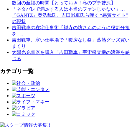
数回の至福の時間【とっておき！私のプチ贅沢】
「ネタバレで満足する人は本当のファンじゃない」…
『GANTZ』奥浩哉氏、吉田戦車氏ら嘆く “悪質サイト”
の現状
吉田戦車の在宅仕事術「禅寺の坊さんのように役割分担
を…」
吉田戦車、寒い仕事場で「暖房なし祭」蓄熱グッズ買い
まくり
太陽光充電器を購入「吉田戦車」宇宙探査機の浪漫を感
じる
カテゴリ一覧