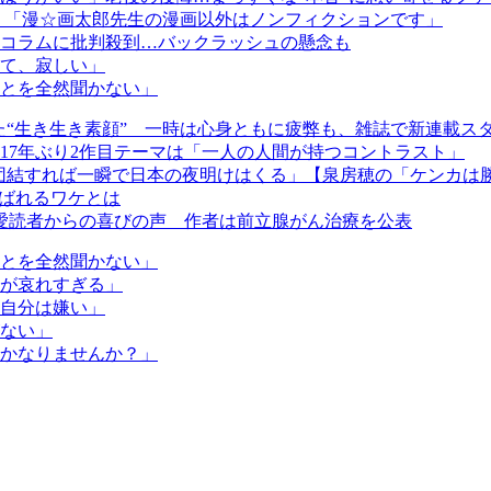
 「漫☆画太郎先生の漫画以外はノンフィクションです」
コラムに批判殺到…バックラッシュの懸念も
めて、寂しい」
とを全然聞かない」
た“生き生き素顔” 一時は心身ともに疲弊も、雑誌で新連載ス
17年ぶり2作目テーマは「一人の人間が持つコントラスト」
団結すれば一瞬で日本の夜明けはくる」【泉房穂の「ケンカは勝
呼ばれるワケとは
愛読者からの喜びの声 作者は前立腺がん治療を公表
とを全然聞かない」
が哀れすぎる」
自分は嫌い」
ない」
かなりませんか？」