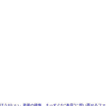
ほうがいい」老後の後悔…まっすぐな“本音”に想い寄せるファ