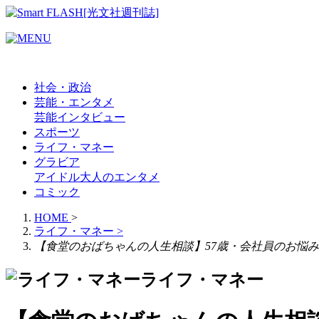
社会・政治
芸能・エンタメ
芸能
インタビュー
スポーツ
ライフ・マネー
グラビア
アイドル
大人のエンタメ
コミック
HOME
>
ライフ・マネー
>
【食堂のおばちゃんの人生相談】57歳・会社員のお悩み
ライフ・マネー