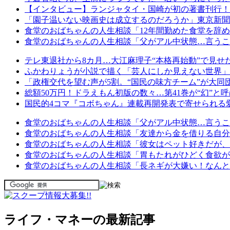
【インタビュー】ランジャタイ・国崎が初の著書刊行！
「園子温いない映画史は成立するのだろうか」東京新聞
食堂のおばちゃんの人生相談「12年間勤めた食堂を辞
食堂のおばちゃんの人生相談「父がアル中状態…言うこ
テレ東退社から8カ月…大江麻理子“本格再始動”で見せ
ふかわりょうが小説で描く「芸人にしか見えない世界」
「政権交代を望む声が5割。“国民の味方チーム”が大同
総額50万円！ドラえもん初版の数々…第41巻が“幻”と
国民的4コマ『コボちゃん』連載再開発表で寄せられる
食堂のおばちゃんの人生相談「父がアル中状態…言うこ
食堂のおばちゃんの人生相談「友達から金を借りる自分
食堂のおばちゃんの人生相談「彼女はペット好きだが、
食堂のおばちゃんの人生相談「胃もたれがひどく食欲が
食堂のおばちゃんの人生相談「長ネギが大嫌い！なんと
ライフ・マネーの最新記事