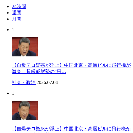
24時間
週間
月間
1
【自爆テロ疑惑が浮上】中国北京・高層ビルに飛行機が
激突 超厳戒態勢の“飛…
社会・政治
|
2026.07.04
1
【自爆テロ疑惑が浮上】中国北京・高層ビルに飛行機が