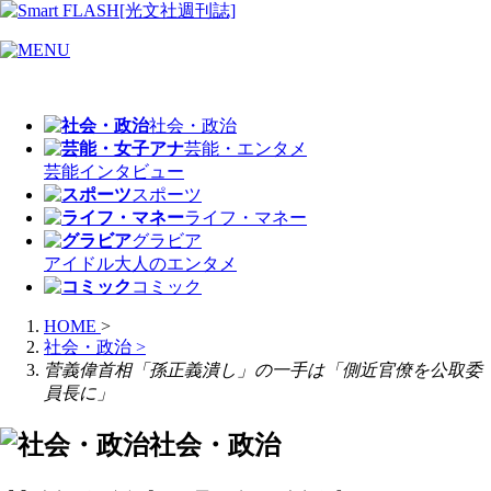
社会・政治
芸能・エンタメ
芸能
インタビュー
スポーツ
ライフ・マネー
グラビア
アイドル
大人のエンタメ
コミック
HOME
>
社会・政治
>
菅義偉首相「孫正義潰し」の一手は「側近官僚を公取委
員長に」
社会・政治