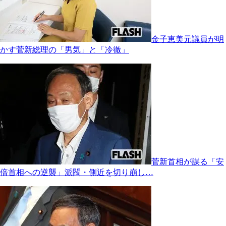
金子恵美元議員が明
かす菅新総理の「男気」と「冷徹」
菅新首相が謀る「安
倍首相への逆襲」派閥・側近を切り崩し…