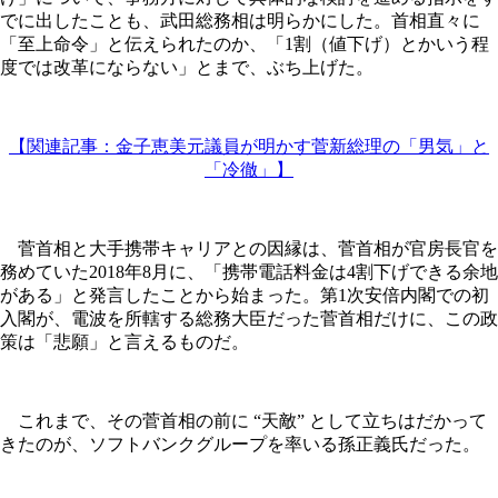
でに出したことも、武田総務相は明らかにした。首相直々に
「至上命令」と伝えられたのか、「1割（値下げ）とかいう程
度では改革にならない」とまで、ぶち上げた。
【関連記事：金子恵美元議員が明かす菅新総理の「男気」と
「冷徹」】
菅首相と大手携帯キャリアとの因縁は、菅首相が官房長官を
務めていた2018年8月に、「携帯電話料金は4割下げできる余地
がある」と発言したことから始まった。第1次安倍内閣での初
入閣が、電波を所轄する総務大臣だった菅首相だけに、この政
策は「悲願」と言えるものだ。
これまで、その菅首相の前に “天敵” として立ちはだかって
きたのが、ソフトバンクグループを率いる孫正義氏だった。