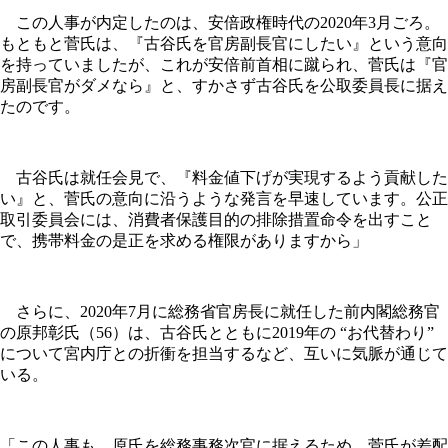
この人事が内定したのは、安倍政権時代の2020年3月ごろ。
もともと菅氏は、『古谷氏を官房副長官にしたい』という意向
を持っていましたが、これが安倍前首相に蹴られ、菅氏は『官
房副長官がダメなら』と、すかさず古谷氏を公取委員長に据え
たのです。
古谷氏は就任会見で、『料金値下げが実現するよう貢献した
い』と、菅氏の意向に沿うような発言を早速しています。公正
取引委員会には、消費者保護目的の排除措置命令を出すこと
で、携帯料金の是正を求める権限がありますから」
さらに、2020年7月に総務省官房長に就任した前内閣総務官
の原邦彰氏（56）は、古谷氏とともに2019年の “お代替わり”
について宮内庁との折衝を担当するなど、互いに気脈が通じて
いる。
「この人事も、原氏を総務事務次官に据えるため、菅氏が差配