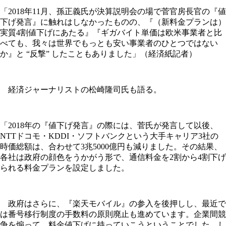
「2018年11月、孫正義氏が決算説明会の場で菅官房長官の『値
下げ発言』に触れはしなかったものの、『（新料金プランは）
実質4割値下げにあたる』『ギガバイト単価は欧米事業者と比
べても、我々は世界でもっとも安い事業者のひとつではない
か』と “反撃” したこともありました」（経済紙記者）
経済ジャーナリストの松崎隆司氏も語る。
「2018年の『値下げ発言』の際には、菅氏が発言して以後、
NTTドコモ・KDDI・ソフトバンクという大手キャリア3社の
時価総額は、合わせて3兆5000億円も減りました。その結果、
各社は政府の顔色をうかがう形で、通信料金を2割から4割下げ
られる料金プランを設定しました。
政府はさらに、『楽天モバイル』の参入を後押しし、最近で
は番号移行制度の手数料の原則廃止も進めています。企業間競
争を煽って、料金値下げに持っていこうということでした。し