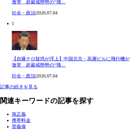
激突 超厳戒態勢の“飛…
社会・政治
|
2026.07.04
1
【自爆テロ疑惑が浮上】中国北京・高層ビルに飛行機が
激突 超厳戒態勢の“飛…
社会・政治
|
2026.07.04
記事の続きを見る
関連キーワードの記事を探す
孫正義
携帯料金
菅義偉