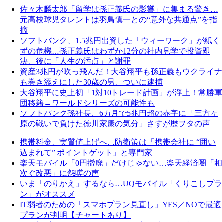
佐々木麟太郎「留学は孫正義氏の影響」に集まる驚き…
元高校球児タレントは羽鳥慎一との“意外な共通点”を指
摘
ソフトバンク、1.5兆円出資した「ウィーワーク」が紙く
ずの危機…孫正義氏はわずか12分の社内見学で投資即
決、後に「人生の汚点」と謝罪
資産3兆円が吹っ飛んだ！大谷翔平も孫正義もウクライナ
も巻き添えにした30歳の男、ついに逮捕
大谷翔平に史上初「1対10トレード計画」が浮上！常勝軍
団移籍→ワールドシリーズの可能性も
ソフトバンク孫社長、6カ月で5兆円超の赤字に「三方ヶ
原の戦いで負けた徳川家康の気分」さすが歴ヲタの声
携帯料金、実質値上げへ…防衛策は「携帯会社に “囲い
込まれて” ポイントゲット」と専門家
楽天モバイル「0円撤廃」だけじゃない…楽天経済圏「相
次ぐ改悪」に怨嗟の声
いま「のりかえ」するなら…UQモバイル「くりこしプラ
ン」がオススメ
IT弱者のための「スマホプラン見直し」YES／NOで最適
プランが判明【チャートあり】