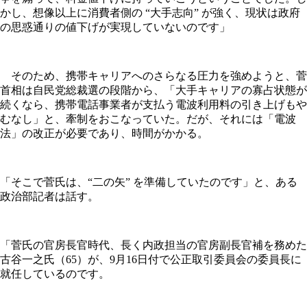
かし、想像以上に消費者側の “大手志向” が強く、現状は政府
の思惑通りの値下げが実現していないのです」
そのため、携帯キャリアへのさらなる圧力を強めようと、菅
首相は自民党総裁選の段階から、「大手キャリアの寡占状態が
続くなら、携帯電話事業者が支払う電波利用料の引き上げもや
むなし」と、牽制をおこなっていた。だが、それには「電波
法」の改正が必要であり、時間がかかる。
「そこで菅氏は、“二の矢” を準備していたのです」と、ある
政治部記者は話す。
「菅氏の官房長官時代、長く内政担当の官房副長官補を務めた
古谷一之氏（65）が、9月16日付で公正取引委員会の委員長に
就任しているのです。