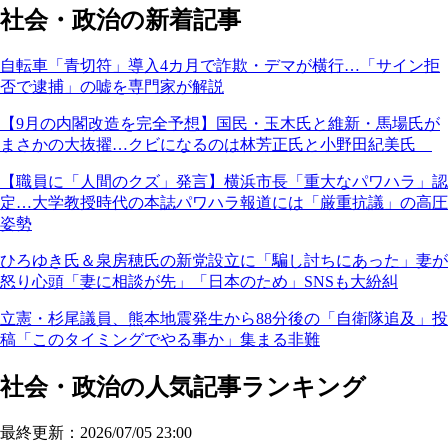
社会・政治の新着記事
自転車「青切符」導入4カ月で詐欺・デマが横行…「サイン拒
否で逮捕」の嘘を専門家が解説
【9月の内閣改造を完全予想】国民・玉木氏と維新・馬場氏が
まさかの大抜擢…クビになるのは林芳正氏と小野田紀美氏
【職員に「人間のクズ」発言】横浜市長「重大なパワハラ」認
定…大学教授時代の本誌パワハラ報道には「厳重抗議」の高圧
姿勢
ひろゆき氏＆泉房穂氏の新党設立に「騙し討ちにあった」妻が
怒り心頭「妻に相談が先」「日本のため」SNSも大紛糾
立憲・杉尾議員、熊本地震発生から88分後の「自衛隊追及」投
稿「このタイミングでやる事か」集まる非難
社会・政治の人気記事ランキング
最終更新：2026/07/05 23:00