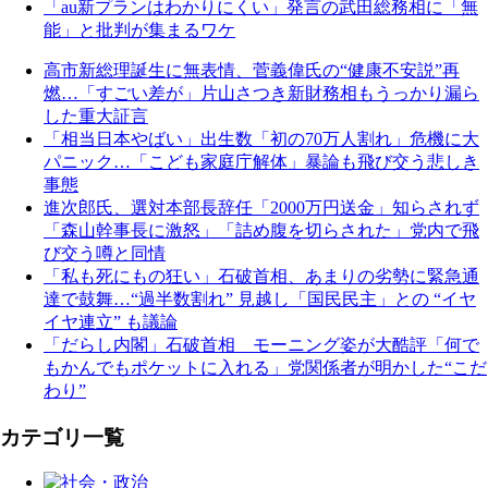
「au新プランはわかりにくい」発言の武田総務相に「無
能」と批判が集まるワケ
高市新総理誕生に無表情、菅義偉氏の“健康不安説”再
燃…「すごい差が」片山さつき新財務相もうっかり漏ら
した重大証言
「相当日本やばい」出生数「初の70万人割れ」危機に大
パニック…「こども家庭庁解体」暴論も飛び交う悲しき
事態
進次郎氏、選対本部長辞任「2000万円送金」知らされず
「森山幹事長に激怒」「詰め腹を切らされた」党内で飛
び交う噂と同情
「私も死にもの狂い」石破首相、あまりの劣勢に緊急通
達で鼓舞…“過半数割れ” 見越し「国民民主」との “イヤ
イヤ連立” も議論
「だらし内閣」石破首相 モーニング姿が大酷評「何で
もかんでもポケットに入れる」党関係者が明かした“こだ
わり”
カテゴリ一覧