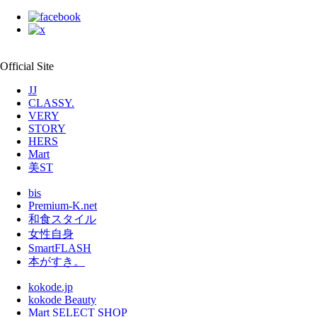
Official Site
JJ
CLASSY.
VERY
STORY
HERS
Mart
美ST
bis
Premium-K.net
和食スタイル
女性自身
SmartFLASH
本がすき。
kokode.jp
kokode Beauty
Mart SELECT SHOP