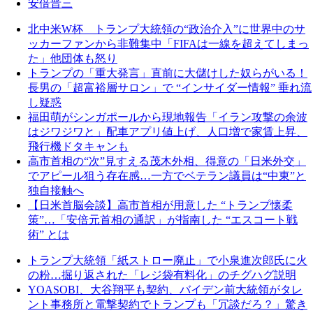
安倍晋三
北中米W杯 トランプ大統領の“政治介入”に世界中のサ
ッカーファンから非難集中「FIFAは一線を超えてしまっ
た」他団体も怒り
トランプの「重大発言」直前に大儲けした奴らがいる！
長男の「超富裕層サロン」で “インサイダー情報” 垂れ流
し疑惑
福田萌がシンガポールから現地報告「イラン攻撃の余波
はジワジワと」配車アプリ値上げ、人口増で家賃上昇、
飛行機ドタキャンも
高市首相の“次”見すえる茂木外相、得意の「日米外交」
でアピール狙う存在感…一方でベテラン議員は“中東”と
独自接触へ
【日米首脳会談】高市首相が用意した “トランプ懐柔
策”…「安倍元首相の通訳」が指南した “エスコート戦
術” とは
トランプ大統領「紙ストロー廃止」で小泉進次郎氏に火
の粉…掘り返された「レジ袋有料化」のチグハグ説明
YOASOBI、大谷翔平も契約、バイデン前大統領がタレ
ント事務所と電撃契約でトランプも「冗談だろ？」驚き