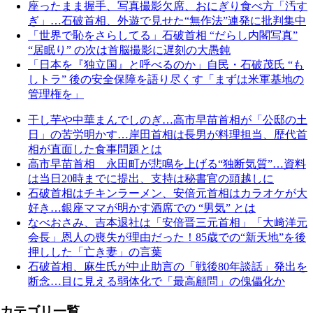
座ったまま握手、写真撮影欠席、おにぎり食べ方「汚す
ぎ」…石破首相、外遊で見せた“無作法”連発に批判集中
「世界で恥をさらしてる」石破首相 “だらし内閣写真”
“居眠り” の次は首脳撮影に遅刻の大愚鈍
「日本を『独立国』と呼べるのか」自民・石破茂氏 “も
しトラ” 後の安全保障を語り尽くす「まずは米軍基地の
管理権を」
干し芋や中華まんでしのぎ…高市早苗首相が「公邸の土
日」の苦労明かす…岸田首相は長男が料理担当、歴代首
相が直面した食事問題とは
高市早苗首相 永田町が悲鳴を上げる“独断気質”…資料
は当日20時までに提出、支持は秘書官の頭越しに
石破首相はチキンラーメン、安倍元首相はカラオケが大
好き…銀座ママが明かす酒席での “男気” とは
なべおさみ、吉本退社は「安倍晋三元首相」「大﨑洋元
会長」恩人の喪失が理由だった！85歳での“新天地”を後
押しした「亡き妻」の言葉
石破首相、麻生氏が中止助言の「戦後80年談話」発出を
断念…目に見える弱体化で「最高顧問」の傀儡化か
カテゴリ一覧