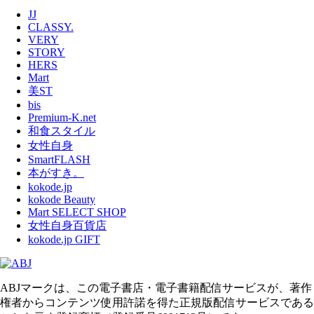
JJ
CLASSY.
VERY
STORY
HERS
Mart
美ST
bis
Premium-K.net
和食スタイル
女性自身
SmartFLASH
本がすき。
kokode.jp
kokode Beauty
Mart SELECT SHOP
女性自身百貨店
kokode.jp GIFT
ABJマークは、この電子書店・電子書籍配信サービスが、著作
権者からコンテンツ使用許諾を得た正規版配信サービスである