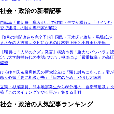
社会・政治の新着記事
自転車「青切符」導入4カ月で詐欺・デマが横行…「サイン拒
否で逮捕」の嘘を専門家が解説
【9月の内閣改造を完全予想】国民・玉木氏と維新・馬場氏が
まさかの大抜擢…クビになるのは林芳正氏と小野田紀美氏
【職員に「人間のクズ」発言】横浜市長「重大なパワハラ」認
定…大学教授時代の本誌パワハラ報道には「厳重抗議」の高圧
姿勢
ひろゆき氏＆泉房穂氏の新党設立に「騙し討ちにあった」妻が
怒り心頭「妻に相談が先」「日本のため」SNSも大紛糾
立憲・杉尾議員、熊本地震発生から88分後の「自衛隊追及」投
稿「このタイミングでやる事か」集まる非難
社会・政治の人気記事ランキング