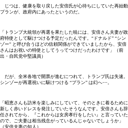
じつは、健康を取り戻した安倍氏が心待ちにしていた再始動
プランが、政府内にあったというのだ。
「トランプ大統領が再選を果たした暁には、安倍さん夫妻が政
府特使として駆けつける予定だったんです。“ドナルド” “シン
ゾー” と呼び合うほどの信頼関係ができていましたから、安倍
さんはお祝いの特使としてうってつけだったわけです」（前
出・自民党中堅議員）
だが、全米各地で開票が進むにつれて、トランプ氏は失速。
シンゾーが再選祝いに駆けつける “プラン” は幻へ−−。
「昭恵さんも訪米を楽しみにしていて、そのときに着るために
新しく赤いドレスを発注していたそうなんです。安倍さんも辞
任されてから、『これからは女房孝行をしたい』と言っていた
ので、ご夫妻は相当残念がっているんじゃないでしょうか」
（安倍夫妻の知人）