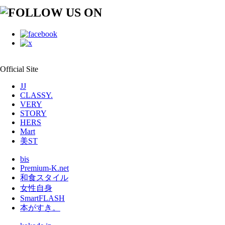
Official Site
JJ
CLASSY.
VERY
STORY
HERS
Mart
美ST
bis
Premium-K.net
和食スタイル
女性自身
SmartFLASH
本がすき。