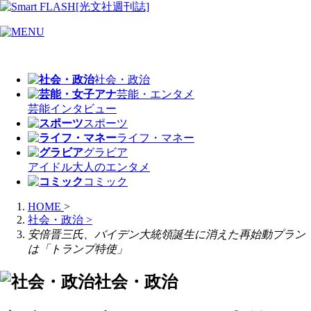
社会・政治
芸能・エンタメ
芸能
インタビュー
スポーツ
ライフ・マネー
グラビア
アイドル
大人のエンタメ
コミック
HOME
>
社会・政治
>
安倍晋三氏、バイデン大統領誕生に消えた再始動プラン
は「トランプ特使」
社会・政治