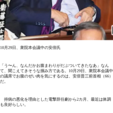
10月29日、衆院本会議中の安倍氏
「う〜ん、なんだかお腹まわりがだぶついてきたなあ」なん
て、聞こえてきそうな掴み方である。10月29日、衆院本会議中
の議席でお腹のぜい肉を気にするのは、安倍晋三前首相（66）
だ。
持病の悪化を理由とした電撃辞任劇から2カ月、最近は体調
も良好らしい。