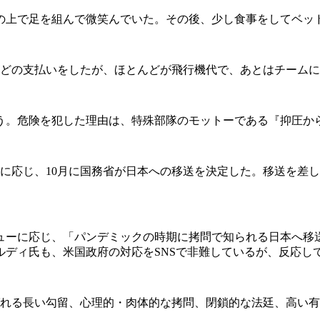
上で足を組んで微笑んでいた。その後、少し食事をしてベッ
ほどの支払いをしたが、ほとんどが飛行機代で、あとはチーム
う。危険を犯した理由は、特殊部隊のモットーである『抑圧か
に応じ、10月に国務省が日本への移送を決定した。移送を差
ーに応じ、「パンデミックの時期に拷問で知られる日本へ移
ルディ氏も、米国政府の対応をSNSで非難しているが、反応し
れる長い勾留、心理的・肉体的な拷問、閉鎖的な法廷、高い有