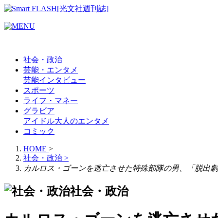
社会・政治
芸能・エンタメ
芸能
インタビュー
スポーツ
ライフ・マネー
グラビア
アイドル
大人のエンタメ
コミック
HOME
>
社会・政治
>
カルロス・ゴーンを逃亡させた特殊部隊の男、「脱出劇
社会・政治