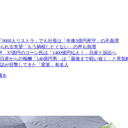
9000人リストラ」でも社長は「年俸3億円死守」の不条理
られる失望「もう納税したくない」の声も急増
声 37億円のゴーン氏は「1400億円払え！」日産と訴訟へ
…日産からの報酬「140億円男」は「最後まで戦い抜く」と意気
誌が目撃してきた「変装」有名人
議を