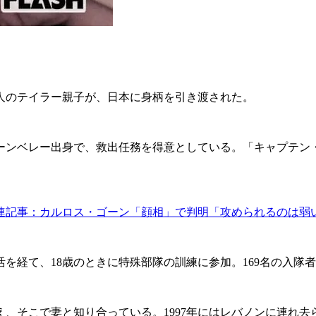
人のテイラー親子が、日本に身柄を引き渡された。
ンベレー出身で、救出任務を得意としている。「キャプテン
連記事：カルロス・ゴーン「顔相」で判明「攻められるのは弱
を経て、18歳のときに特殊部隊の訓練に参加。169名の入隊
え、そこで妻と知り合っている。1997年にはレバノンに連れ