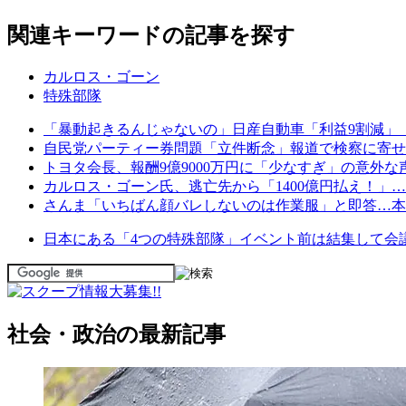
関連キーワードの記事を探す
カルロス・ゴーン
特殊部隊
「暴動起きるんじゃないの」日産自動車「利益9割減」「
自民党パーティー券問題「立件断念」報道で検察に寄せ
トヨタ会長、報酬9億9000万円に「少なすぎ」の意外な
カルロス・ゴーン氏、逃亡先から「1400億円払え！」
さんま「いちばん顔バレしないのは作業服」と即答…本
日本にある「4つの特殊部隊」イベント前は結集して会
社会・政治の最新記事