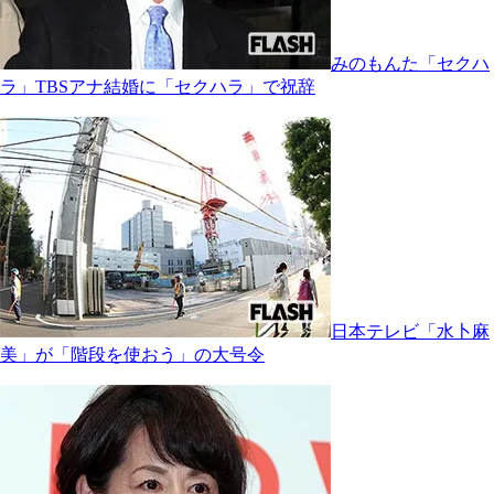
みのもんた「セクハ
ラ」TBSアナ結婚に「セクハラ」で祝辞
日本テレビ「水卜麻
美」が「階段を使おう」の大号令