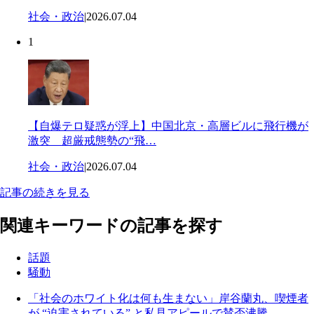
社会・政治
|
2026.07.04
1
【自爆テロ疑惑が浮上】中国北京・高層ビルに飛行機が
激突 超厳戒態勢の“飛…
社会・政治
|
2026.07.04
記事の続きを見る
関連キーワードの記事を探す
話題
騒動
「社会のホワイト化は何も生まない」岸谷蘭丸、喫煙者
が “迫害されている” と私見アピールで賛否沸騰