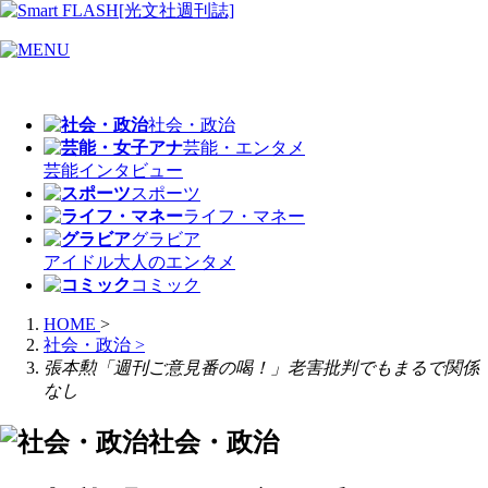
社会・政治
芸能・エンタメ
芸能
インタビュー
スポーツ
ライフ・マネー
グラビア
アイドル
大人のエンタメ
コミック
HOME
>
社会・政治
>
張本勲「週刊ご意見番の喝！」老害批判でもまるで関係
なし
社会・政治