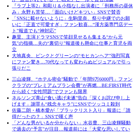
『ラブ上等2』和彫り＆小指なし出演者に「刑務所の昼休
み」永野も苦笑…「面白いけどキツい」SNSで賛否
「SNSに載せないように」生駒里奈、祭り中継でのお願
いに「正直で可愛すぎ」ファン歓喜…“漢方薬専門店デー
ト”報道でも“神対応”
趣里、主演ドラマSNSで笑顔見せるも集まる“から元
気”の指摘…夫の“裏切り”報道後も懸命に仕事と育児を両
立
大地真央、ピンクとグリーンの“モヒカンヘア”強烈写真
にファン驚き…70代なっても変わらぬビジュアルで引っ
張りだこ
三山凌輝、“ホテル密会”騒動で「年間9万6000円」ファン
クラブの“プレミアムプラン会費”が再燃…BE:FIRST時代
から続く“女性問題”でファンも限界
ネルソンズ青山“食い逃げ未遂”告白「深くお詫び申し上
げます」謝罪も“残念キャラ”にSNSでツッコミ殺到
佐藤二朗・橋本愛が「ブラックリスト入り」報道に「誰
得だったの？」SNSで嘆く声
「どんな男がいるか分からない」水谷豊、三山凌輝騒動
で過去の“予言”が注目…報道前には「大変な思いしてい