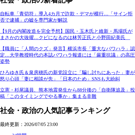
社会・政治の新着記事
自転車「青切符」導入4カ月で詐欺・デマが横行…「サイン拒
否で逮捕」の嘘を専門家が解説
【9月の内閣改造を完全予想】国民・玉木氏と維新・馬場氏が
まさかの大抜擢…クビになるのは林芳正氏と小野田紀美氏
【職員に「人間のクズ」発言】横浜市長「重大なパワハラ」認
定…大学教授時代の本誌パワハラ報道には「厳重抗議」の高圧
姿勢
ひろゆき氏＆泉房穂氏の新党設立に「騙し討ちにあった」妻が
怒り心頭「妻に相談が先」「日本のため」SNSも大紛糾
立憲・杉尾議員、熊本地震発生から88分後の「自衛隊追及」投
稿「このタイミングでやる事か」集まる非難
社会・政治の人気記事ランキング
最終更新：2026/07/05 23:00