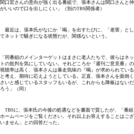
関口宏さんの意向が強く出る番組で、張本さんは関口さんと仲
がいいので口を出しにくい」（別のTBS関係者）
最近は、張本氏がなにか「喝」を出すたびに、「老害」とし
てネットで騒ぎになる状態だが、関係ないという。
「同番組のメインターゲットはまさに老人たちで、彼らはネッ
トの批判を気にしていない。それどころか『週刊ご意見番』の
視聴率は高く、張本さんは暴走気味の『喝』が求められている
と考え、期待に応えようとしている。正直、張本さんを面倒く
さいと感じているスタッフもいるが、これからも降板はないだ
ろう」（同）
TBSに、張本氏の今後の処遇などを書面で質したが、「番組
ホームページをご覧ください。それ以上お答えすることはござ
いません」との回答だった。