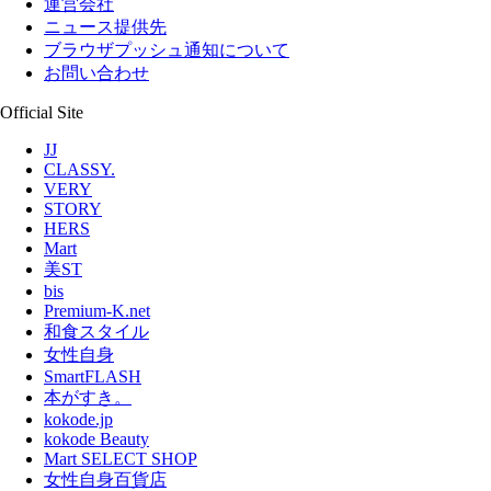
運営会社
ニュース提供先
ブラウザプッシュ通知について
お問い合わせ
Official Site
JJ
CLASSY.
VERY
STORY
HERS
Mart
美ST
bis
Premium-K.net
和食スタイル
女性自身
SmartFLASH
本がすき。
kokode.jp
kokode Beauty
Mart SELECT SHOP
女性自身百貨店