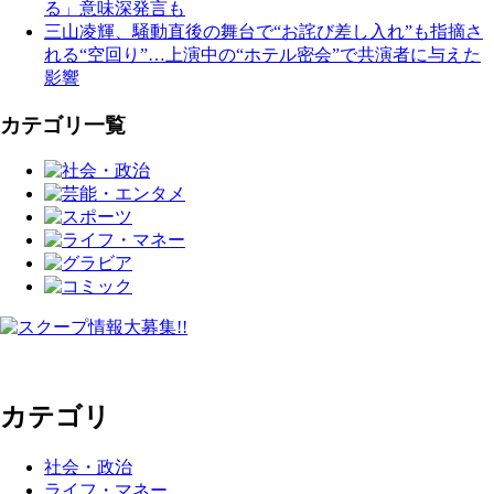
る」意味深発言も
三山凌輝、騒動直後の舞台で“お詫び差し入れ”も指摘さ
れる“空回り”…上演中の“ホテル密会”で共演者に与えた
影響
カテゴリ一覧
カテゴリ
社会・政治
ライフ・マネー