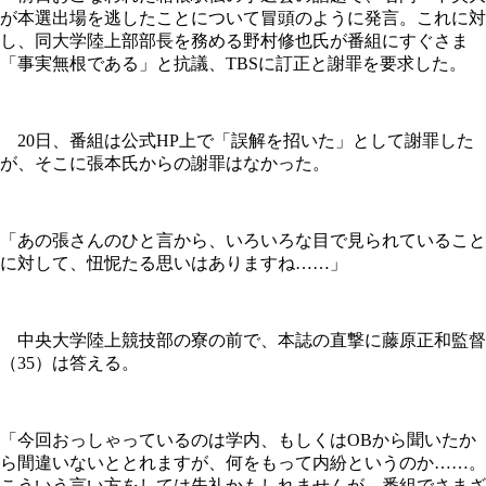
が本選出場を逃したことについて冒頭のように発言。これに対
し、同大学陸上部部長を務める野村修也氏が番組にすぐさま
「事実無根である」と抗議、TBSに訂正と謝罪を要求した。
20日、番組は公式HP上で「誤解を招いた」として謝罪した
が、そこに張本氏からの謝罪はなかった。
「あの張さんのひと言から、いろいろな目で見られていること
に対して、忸怩たる思いはありますね……」
中央大学陸上競技部の寮の前で、本誌の直撃に藤原正和監督
（35）は答える。
「今回おっしゃっているのは学内、もしくはOBから聞いたか
ら間違いないととれますが、何をもって内紛というのか……。
こういう言い方をしては失礼かもしれませんが、番組でさまざ