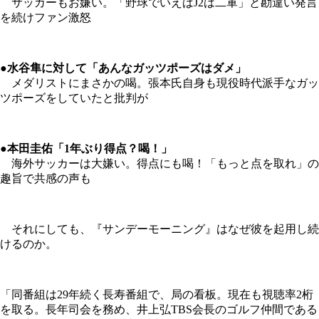
サッカーもお嫌い。「野球でいえばJ2は二軍」と勘違い発言
を続けファン激怒
●水谷隼に対して「あんなガッツポーズはダメ」
メダリストにまさかの喝。張本氏自身も現役時代派手なガッ
ツポーズをしていたと批判が
●本田圭佑「1年ぶり得点？喝！」
海外サッカーは大嫌い。得点にも喝！「もっと点を取れ」の
趣旨で共感の声も
それにしても、『サンデーモーニング』はなぜ彼を起用し続
けるのか。
「同番組は29年続く長寿番組で、局の看板。現在も視聴率2桁
を取る。長年司会を務め、井上弘TBS会長のゴルフ仲間である