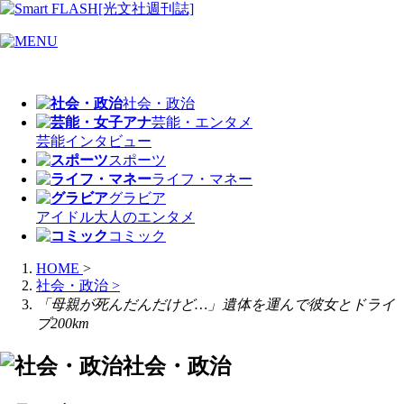
社会・政治
芸能・エンタメ
芸能
インタビュー
スポーツ
ライフ・マネー
グラビア
アイドル
大人のエンタメ
コミック
HOME
>
社会・政治
>
「母親が死んだんだけど…」遺体を運んで彼女とドライ
ブ200km
社会・政治