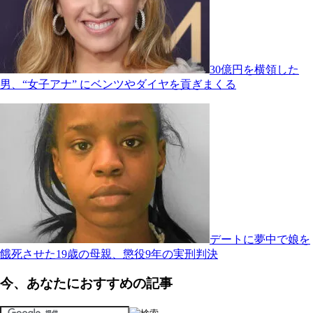
30億円を横領した
男、“女子アナ” にベンツやダイヤを貢ぎまくる
デートに夢中で娘を
餓死させた19歳の母親、懲役9年の実刑判決
今、あなたにおすすめの記事