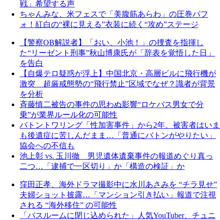
戦」希望する声
ちゃんみな、米フェスで「美腹筋あらわ」の圧巻パフ
ォ！紅白の“裸に見える”衣装に続く“攻め”ステージ
【警察OB解説者】「おい、小池！」の捜査を指揮し
た“リーゼント刑事”秋山博康氏が「辞表を覚悟した日」
を告白
【自爆テロ疑惑が浮上】中国北京・高層ビルに飛行機が
激突 超厳戒態勢の“飛行禁止”区域でなぜ？識者が背景
を分析
斉藤慎二被告の事件の思わぬ影響“ロケバス男女で分
乗”が業界ルール化の可能性
バトントワリング「性加害事件」から2年、被害者はいま
も後遺症に苦しんだまま…「普通にバトンがやりたい」
協会への不信も
池上彰 vs. 玉川徹 男児遺体遺棄事件の報道めぐり真っ
二つ…「逮捕で一区切り」か「構造の検証」か
窪田正孝、海外ドラマ撮影中に水川あさみを “チラ見せ”
夫婦ショット披露…「マンション引き払い」報道で注視
される “海外移住” の可能性
「バスルームに閉じ込められた」人気YouTuber、チュニ