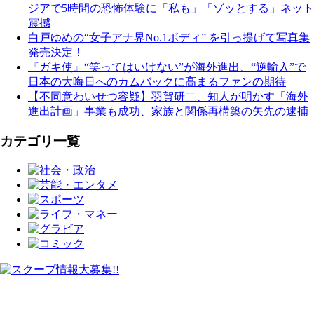
ジアで5時間の恐怖体験に「私も」「ゾッとする」ネット
震撼
白戸ゆめの“女子アナ界No.1ボディ” を引っ提げて写真集
発売決定！
『ガキ使』“笑ってはいけない”が海外進出、“逆輸入”で
日本の大晦日へのカムバックに高まるファンの期待
【不同意わいせつ容疑】羽賀研二、知人が明かす「海外
進出計画」事業も成功、家族と関係再構築の矢先の逮捕
カテゴリ一覧