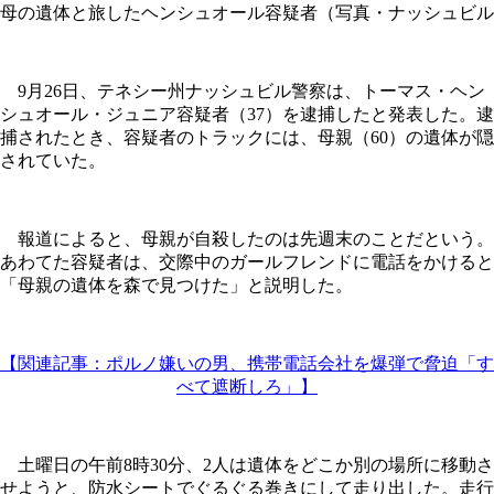
母の遺体と旅したヘンシュオール容疑者（写真・ナッシュビル
9月26日、テネシー州ナッシュビル警察は、トーマス・ヘン
シュオール・ジュニア容疑者（37）を逮捕したと発表した。逮
捕されたとき、容疑者のトラックには、母親（60）の遺体が隠
されていた。
報道によると、母親が自殺したのは先週末のことだという。
あわてた容疑者は、交際中のガールフレンドに電話をかけると
「母親の遺体を森で見つけた」と説明した。
【関連記事：ポルノ嫌いの男、携帯電話会社を爆弾で脅迫「す
べて遮断しろ」】
土曜日の午前8時30分、2人は遺体をどこか別の場所に移動さ
せようと、防水シートでぐるぐる巻きにして走り出した。走行