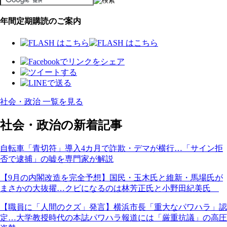
年間定期購読のご案内
社会・政治 一覧を見る
社会・政治の新着記事
自転車「青切符」導入4カ月で詐欺・デマが横行…「サイン拒
否で逮捕」の嘘を専門家が解説
【9月の内閣改造を完全予想】国民・玉木氏と維新・馬場氏が
まさかの大抜擢…クビになるのは林芳正氏と小野田紀美氏
【職員に「人間のクズ」発言】横浜市長「重大なパワハラ」認
定…大学教授時代の本誌パワハラ報道には「厳重抗議」の高圧