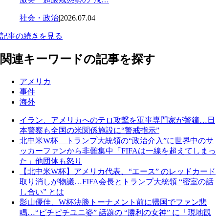
社会・政治
|
2026.07.04
記事の続きを見る
関連キーワードの記事を探す
アメリカ
事件
海外
イラン、アメリカへのテロ攻撃を軍事専門家が警鐘…日
本警察も全国の米関係施設に“警戒指示”
北中米W杯 トランプ大統領の“政治介入”に世界中のサ
ッカーファンから非難集中「FIFAは一線を超えてしまっ
た」他団体も怒り
【北中米W杯】アメリカ代表、“エース” のレッドカード
取り消しが物議…FIFA会長とトランプ大統領 “密室の話
し合い” とは
影山優佳、W杯決勝トーナメント前に帰国でファン悲
鳴…“ピチピチユニ姿” 話題の “勝利の女神” に「現地観