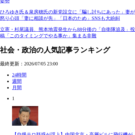
姿勢
ひろゆき氏＆泉房穂氏の新党設立に「騙し討ちにあった」妻が
怒り心頭「妻に相談が先」「日本のため」SNSも大紛糾
立憲・杉尾議員、熊本地震発生から88分後の「自衛隊追及」投
稿「このタイミングでやる事か」集まる非難
社会・政治の人気記事ランキング
最終更新：2026/07/05 23:00
24時間
週間
月間
1
【自爆テロ疑惑が浮上】中国北京・高層ビルに飛行機が