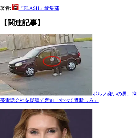
著者:
『FLASH』編集部
【関連記事】
ポルノ嫌いの男、携
帯電話会社を爆弾で脅迫「すべて遮断しろ」