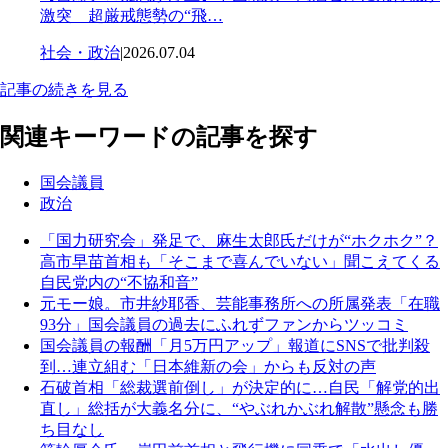
激突 超厳戒態勢の“飛…
社会・政治
|
2026.07.04
記事の続きを見る
関連キーワードの記事を探す
国会議員
政治
「国力研究会」発足で、麻生太郎氏だけが“ホクホク”？
高市早苗首相も「そこまで喜んでいない」聞こえてくる
自民党内の“不協和音”
元モー娘。市井紗耶香、芸能事務所への所属発表「在職
93分」国会議員の過去にふれずファンからツッコミ
国会議員の報酬「月5万円アップ」報道にSNSで批判殺
到…連立組む「日本維新の会」からも反対の声
石破首相「総裁選前倒し」が決定的に…自民「解党的出
直し」総括が大義名分に、“やぶれかぶれ解散”懸念も勝
ち目なし