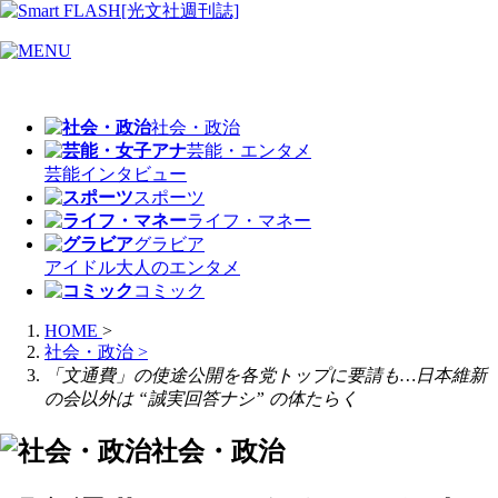
社会・政治
芸能・エンタメ
芸能
インタビュー
スポーツ
ライフ・マネー
グラビア
アイドル
大人のエンタメ
コミック
HOME
>
社会・政治
>
「文通費」の使途公開を各党トップに要請も…日本維新
の会以外は “誠実回答ナシ” の体たらく
社会・政治