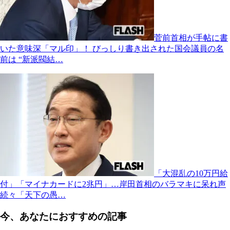
菅前首相が手帖に書
いた意味深「マル印」！ びっしり書き出された国会議員の名
前は “新派閥結…
「大混乱の10万円給
付」「マイナカードに2兆円」…岸田首相のバラマキに呆れ声
続々「天下の愚…
今、あなたにおすすめの記事