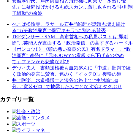
箕輪厚介氏、岸田前首相と飛行機に同乗で「水出し優
先」に疑問投げかけるも総スカン…蒸し返される“中川翔
子騒動”の余波
ぺこぱ松陰寺、ラサール石井“論破”が話題も増え続け
る“ガチ政治発言”“保守キャラ”に別れる賛否
TRFダンサー・SAM 高市首相への私見ポストも“即削
除”…芸能人が直面する「政治発信」の高すぎるハードル
《ポンコツ!!》《頭の悪い奈良の民》有名ドラマー、“政
治暴言” 連発に「元BOOWYの看板ぶら下げるのやめ
て」ファンから悲痛な叫び
デヴィ夫人 書類送検後も血気盛んに「中道」批判で続
く政治的発言に賛否、遠のく『イッテQ!』復帰の道
井上咲楽、水道橋博士と渋谷の路上で “生討論” 30
分…“変装ゼロ” で披露したみごとな政治オタクぶり
カテゴリ一覧