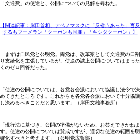
「文通費」の使途と、公開についての見解を尋ねた。
【関連記事：岸田首相、アベノマスクに「反省点あった」言及
するもブーメラン「クーポンも同罪」「キシダクーポン」】
まずは自民党と公明党。両党は、改革案として文通費の日割
り支給化を主張しているが、使途の誌上公開についてはまった
くのゼロ回答だった。
「使途の公開については、各党各会派において協議し法令で決
めてきたところです。これからも各党各会派において十分協議
し決めるべきことだと思います」（岸田文雄事務所）
「現行法に基づき、公開の準備がないため、お答えできかねま
す。使途の公開については賛成ですが、適切な使途の範囲を明
確化すべきと考えます」（公明党広報部）