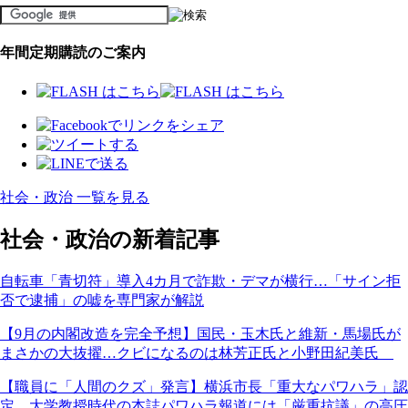
年間定期購読のご案内
社会・政治 一覧を見る
社会・政治の新着記事
自転車「青切符」導入4カ月で詐欺・デマが横行…「サイン拒
否で逮捕」の嘘を専門家が解説
【9月の内閣改造を完全予想】国民・玉木氏と維新・馬場氏が
まさかの大抜擢…クビになるのは林芳正氏と小野田紀美氏
【職員に「人間のクズ」発言】横浜市長「重大なパワハラ」認
定…大学教授時代の本誌パワハラ報道には「厳重抗議」の高圧