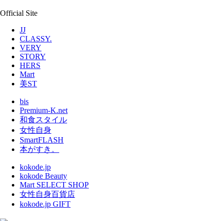
Official Site
JJ
CLASSY.
VERY
STORY
HERS
Mart
美ST
bis
Premium-K.net
和食スタイル
女性自身
SmartFLASH
本がすき。
kokode.jp
kokode Beauty
Mart SELECT SHOP
女性自身百貨店
kokode.jp GIFT