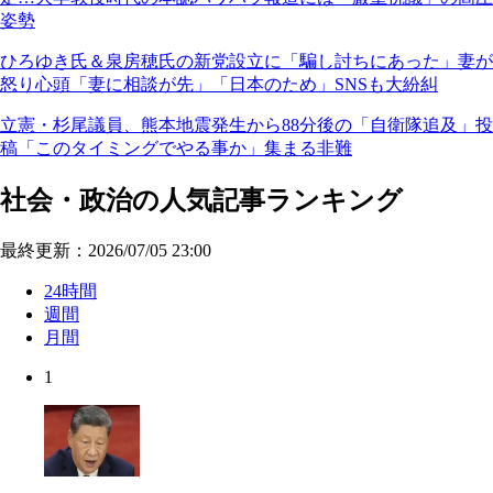
姿勢
ひろゆき氏＆泉房穂氏の新党設立に「騙し討ちにあった」妻が
怒り心頭「妻に相談が先」「日本のため」SNSも大紛糾
立憲・杉尾議員、熊本地震発生から88分後の「自衛隊追及」投
稿「このタイミングでやる事か」集まる非難
社会・政治の人気記事ランキング
最終更新：2026/07/05 23:00
24時間
週間
月間
1