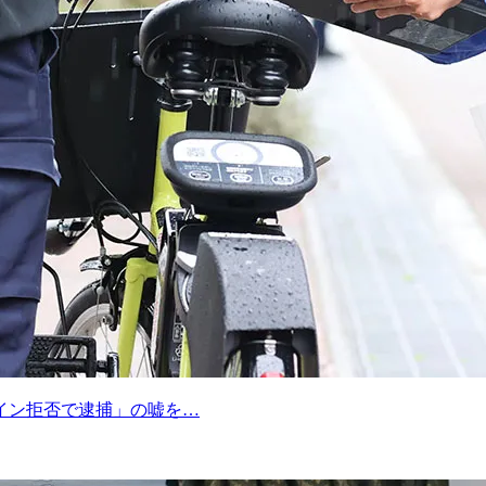
イン拒否で逮捕」の嘘を…