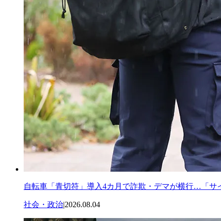
自転車「青切符」導入4カ月で詐欺・デマが横行…「サ
社会・政治
|
2026.08.04