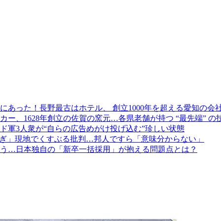
にあった！長野最古はホテル、 創立1000年を超える愛知の会
カー、1628年創立の佐賀の窯元…各県老舗が持つ “最先端” の
ド軍3人衆が“自らの広告めがけ投げ込む”珍しい状態
すぎ」現地でくすぶる批判…邦人ですら「意味分からない」
う…日本独自の「新卒一括採用」が抱える問題点とは？