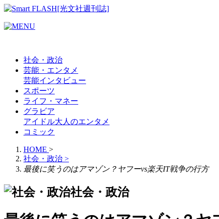
社会・政治
芸能・エンタメ
芸能
インタビュー
スポーツ
ライフ・マネー
グラビア
アイドル
大人のエンタメ
コミック
HOME
>
社会・政治
>
最後に笑うのはアマゾン？ヤフーvs楽天IT戦争の行方
社会・政治