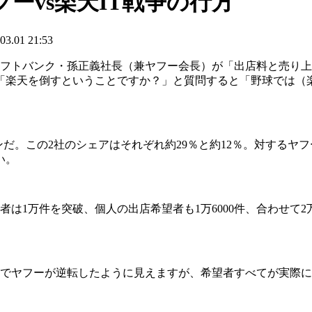
ーvs楽天IT戦争の行方
01 21:53
フトバンク・孫正義社長（兼ヤフー会長）が「出店料と売り上げ
「楽天を倒すということですか？」と質問すると「野球では（
だ。この2社のシェアはそれぞれ約29％と約12％。対するヤ
い。
1万件を突破、個人の出店希望者も1万6000件、合わせて2万
。1日でヤフーが逆転したように見えますが、希望者すべてが実