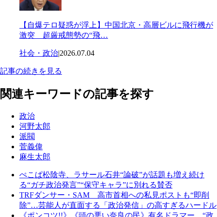
【自爆テロ疑惑が浮上】中国北京・高層ビルに飛行機が
激突 超厳戒態勢の“飛…
社会・政治
|
2026.07.04
記事の続きを見る
関連キーワードの記事を探す
政治
河野太郎
派閥
菅義偉
麻生太郎
ぺこぱ松陰寺、ラサール石井“論破”が話題も増え続け
る“ガチ政治発言”“保守キャラ”に別れる賛否
TRFダンサー・SAM 高市首相への私見ポストも“即削
除”…芸能人が直面する「政治発信」の高すぎるハードル
《ポンコツ!!》《頭の悪い奈良の民》有名ドラマー、“政