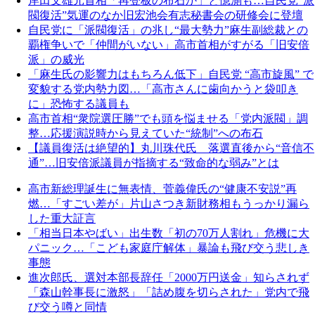
岸田文雄元首相「再登板の布石か」と憶測も…自民党“派
閥復活”気運のなか旧宏池会有志秘書会の研修会に登壇
自民党に「派閥復活」の兆し“最大勢力”麻生副総裁との
覇権争いで「仲間がいない」高市首相がすがる「旧安倍
派」の威光
「麻生氏の影響力はもちろん低下」自民党 “高市旋風” で
変貌する党内勢力図…「高市さんに歯向かうと袋叩き
に」恐怖する議員も
高市首相“衆院選圧勝”でも頭を悩ませる「党内派閥」調
整…応援演説時から見えていた“統制”への布石
【議員復活は絶望的】丸川珠代氏 落選直後から“音信不
通”…旧安倍派議員が指摘する“致命的な弱み”とは
高市新総理誕生に無表情、菅義偉氏の“健康不安説”再
燃…「すごい差が」片山さつき新財務相もうっかり漏ら
した重大証言
「相当日本やばい」出生数「初の70万人割れ」危機に大
パニック…「こども家庭庁解体」暴論も飛び交う悲しき
事態
進次郎氏、選対本部長辞任「2000万円送金」知らされず
「森山幹事長に激怒」「詰め腹を切らされた」党内で飛
び交う噂と同情