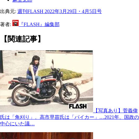
出典元:
週刊FLASH 2022年3月29日・4月5日号
著者:
『FLASH』編集部
【関連記事】
【写真あり】菅義偉
氏は「角刈り」、高市早苗氏は「バイカー」…2021年、国政の
中心にいた議…