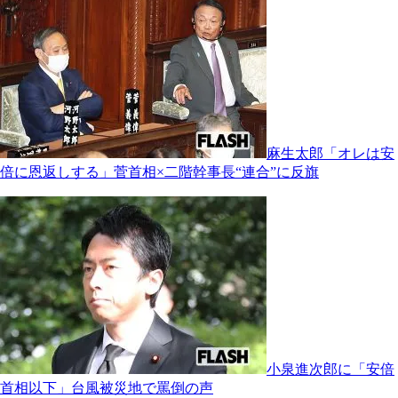
麻生太郎「オレは安
倍に恩返しする」菅首相×二階幹事長“連合”に反旗
小泉進次郎に「安倍
首相以下」台風被災地で罵倒の声