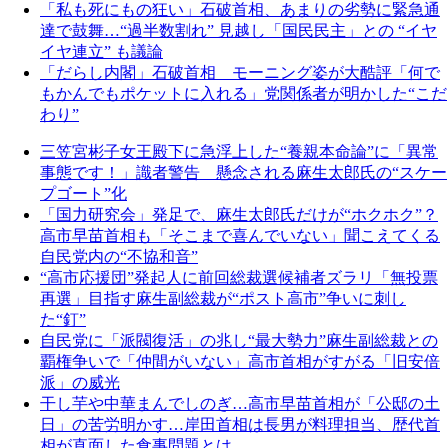
「私も死にもの狂い」石破首相、あまりの劣勢に緊急通
達で鼓舞…“過半数割れ” 見越し「国民民主」との “イヤ
イヤ連立” も議論
「だらし内閣」石破首相 モーニング姿が大酷評「何で
もかんでもポケットに入れる」党関係者が明かした“こだ
わり”
三笠宮彬子女王殿下に急浮上した“養親本命論”に「異常
事態です！」識者警告 懸念される麻生太郎氏の“スケー
プゴート”化
「国力研究会」発足で、麻生太郎氏だけが“ホクホク”？
高市早苗首相も「そこまで喜んでいない」聞こえてくる
自民党内の“不協和音”
“高市応援団”発起人に前回総裁選候補者ズラリ「無投票
再選」目指す麻生副総裁が“ポスト高市”争いに刺し
た“釘”
自民党に「派閥復活」の兆し“最大勢力”麻生副総裁との
覇権争いで「仲間がいない」高市首相がすがる「旧安倍
派」の威光
干し芋や中華まんでしのぎ…高市早苗首相が「公邸の土
日」の苦労明かす…岸田首相は長男が料理担当、歴代首
相が直面した食事問題とは