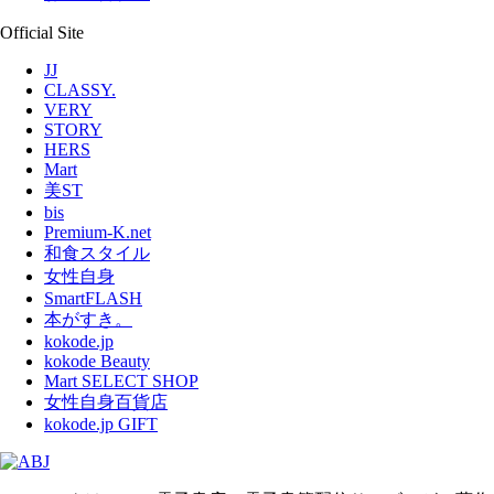
Official Site
JJ
CLASSY.
VERY
STORY
HERS
Mart
美ST
bis
Premium-K.net
和食スタイル
女性自身
SmartFLASH
本がすき。
kokode.jp
kokode Beauty
Mart SELECT SHOP
女性自身百貨店
kokode.jp GIFT