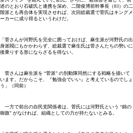
述のとおり石破氏と連携を深め、二階俊博前幹事長（83）の二
階派とも再合体を実現させれば、次回総裁選で菅氏はキングメ
ーカーに成り得るというわけだ。
「菅さんが河野氏を完全に囲っておけば、麻生派が河野氏の出
身派閥にもかかわらず、総裁選で麻生氏は菅さんたちの勢いに
後乗りする形にならざるを得ない。
菅さんは麻生派を “菅派” の別動隊同然にする戦略を描いて
います。だからこそ、『勉強会でいい』と考えているのでしょ
う」（同前）
一方で前出の自民党関係者は、菅氏には河野氏という “錦の
御旗” がなければ、組織としての力が持たないとみる。