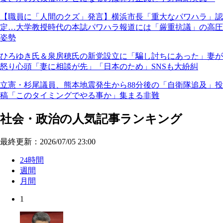
【職員に「人間のクズ」発言】横浜市長「重大なパワハラ」認
定…大学教授時代の本誌パワハラ報道には「厳重抗議」の高圧
姿勢
ひろゆき氏＆泉房穂氏の新党設立に「騙し討ちにあった」妻が
怒り心頭「妻に相談が先」「日本のため」SNSも大紛糾
立憲・杉尾議員、熊本地震発生から88分後の「自衛隊追及」投
稿「このタイミングでやる事か」集まる非難
社会・政治の人気記事ランキング
最終更新：2026/07/05 23:00
24時間
週間
月間
1