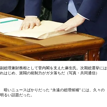
副総理兼財務相として菅内閣を支えた麻生氏。次期総選挙には
れはじめ、派閥の統制力がガタ落ちだ（写真・共同通信）
暗いニュースばかりだった “永遠の総理候補” には、久々の
明るい話題だった。