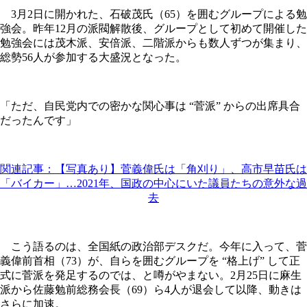
3月2日に開かれた、石破茂氏（65）を囲むグループによる勉
強会。昨年12月の派閥解散後、グループとして初めて開催した
勉強会には茂木派、安倍派、二階派からも数人ずつが集まり、
総勢56人が参加する大盛況となった。
「ただ、自民党内での密かな関心事は “菅派” からの出席具合
だったんです」
関連記事：【写真あり】菅義偉氏は「角刈り」、高市早苗氏は
「バイカー」…2021年、国政の中心にいた議員たちの意外な過
去
こう語るのは、全国紙の政治部デスクだ。今年に入って、菅
義偉前首相（73）が、自らを囲むグループを “格上げ” して正
式に菅派を発足するのでは、と噂がやまない。2月25日に麻生
派から佐藤勉前総務会長（69）ら4人が退会して以降、動きは
さらに加速。