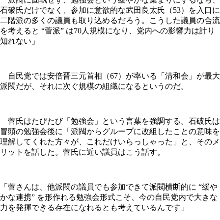
石破氏だけでなく、参加に意欲的な武田良太氏（53）を入口に
二階派の多くの議員も取り込めるだろう。こうした議員の合流
を考えると “菅派” は70人規模になり、党内への影響力は計り
知れない」
自民党では安倍晋三元首相（67）が率いる「清和会」が最大
派閥だが、それに次ぐ規模の組織になるというのだ。
菅氏はたびたび「勉強会」という言葉を強調する。石破氏は
冒頭の勉強会後に「派閥からグループに改組したことの意味を
理解してくれた方々が、これだけいらっしゃった」と、そのメ
リットを話した。菅氏に近い議員はこう話す。
「菅さんは、他派閥の議員でも参加できて派閥横断的に “緩や
かな連携” を形作れる勉強会形式こそ、今の自民党内で大きな
力を発揮できる存在になれるとも考えているんです」