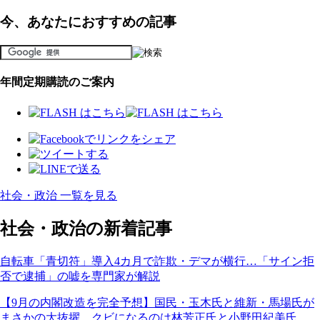
今、あなたにおすすめの記事
年間定期購読のご案内
社会・政治 一覧を見る
社会・政治の新着記事
自転車「青切符」導入4カ月で詐欺・デマが横行…「サイン拒
否で逮捕」の嘘を専門家が解説
【9月の内閣改造を完全予想】国民・玉木氏と維新・馬場氏が
まさかの大抜擢…クビになるのは林芳正氏と小野田紀美氏