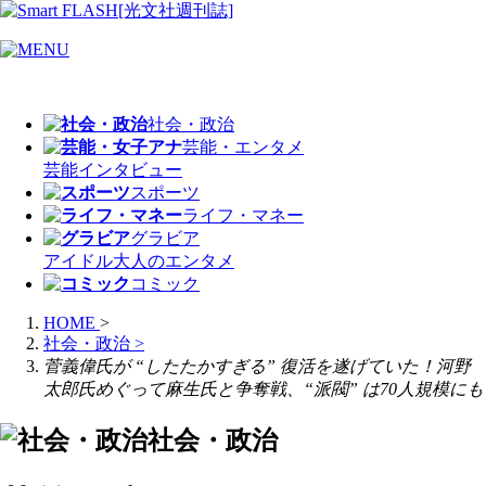
社会・政治
芸能・エンタメ
芸能
インタビュー
スポーツ
ライフ・マネー
グラビア
アイドル
大人のエンタメ
コミック
HOME
>
社会・政治
>
菅義偉氏が “したたかすぎる” 復活を遂げていた！河野
太郎氏めぐって麻生氏と争奪戦、“派閥” は70人規模にも
社会・政治