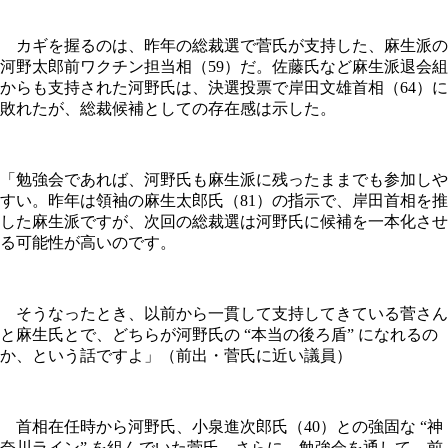
カギを握るのは、昨年の総裁選で菅氏が支持した、麻生派の
河野太郎前ワクチン担当相（59）だ。佐藤氏など麻生派退会組
からも支持された河野氏は、決選投票で岸田文雄首相（64）に
敗れたが、総裁候補としての存在感は示した。
「勉強会であれば、河野氏も麻生派に残ったままでも参加しや
すい。昨年は領袖の麻生太郎氏（81）の指示で、岸田首相を推
した麻生派ですが、次回の総裁選は河野氏に候補を一本化させ
る可能性が高いのです。
そうなったとき、以前から一貫して支持してきている菅さん
と麻生氏とで、どちらが河野氏の “本当の後ろ盾” になれるの
か、という話ですよ」（前出・菅氏に近い議員）
首相在任時から河野氏、小泉進次郎氏（40）との強固な “神
奈川ライン” を組んでいた菅氏。さらに、勉強会を通して、前