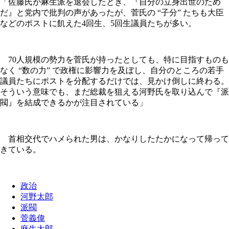
「佐藤氏が麻生派を退会したとき、『自分の立身出世のため
だ』と党内で批判の声があったが、菅氏の “子分” たちも大臣
などのポストに飢えた4回生、5回生議員たちが多い。
70人規模の勢力を菅氏が持ったとしても、特に目指すものも
なく “数の力” で政権に影響力を及ぼし、自分のところの若手
議員たちにポストを分配するだけでは、見かけ倒しに終わる。
そういう意味でも、まだ総裁を狙える河野氏を取り込んで『派
閥』を結成できるかが注目されている」
首相交代でハメられた男は、かなりしたたかになって帰って
きている。
政治
河野太郎
派閥
菅義偉
麻生太郎