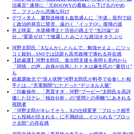
治暴言” 連発に「元BOOWYの看板ぶら下げるのやめ
て」ファンから悲痛な叫び
デヴィ夫人 書類送検後も血気盛んに「中道」批判で続
く政治的発言に賛否、遠のく『イッテQ!』復帰の道
井上咲楽、水道橋博士と渋谷の路上で “生討論” 30
分…“変装ゼロ” で披露したみごとな政治オタクぶり
河野太郎氏「Xなんかしとらんで、勉強せえよ」にツッ
コミ殺到…SNSでは話題も高市政権で薄れる存在感
【総裁選】河野太郎氏、進次郎支援を表明も党内から
「同情」の声…自身が出馬したときは麻生氏の “裏切り”
も
総裁選敗北で“浪人状態”河野太郎氏が料亭で会食した相
手とは…“充電期間”にたどった“デジタル人脈”
「印象操作」「悪質すぎ」河野“ブービー”太郎氏を高評
価した日テレ「独自分析」の“世間との乖離”にあきれる
視聴者
「河野太郎がキレてそう」Xの仕様変更「ブロック相手
にも投稿が読まれる」に不満続出…イジられる “ブロッ
ク太郎” の存在感