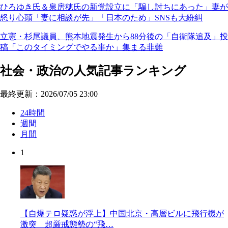
ひろゆき氏＆泉房穂氏の新党設立に「騙し討ちにあった」妻が
怒り心頭「妻に相談が先」「日本のため」SNSも大紛糾
立憲・杉尾議員、熊本地震発生から88分後の「自衛隊追及」投
稿「このタイミングでやる事か」集まる非難
社会・政治の人気記事ランキング
最終更新：2026/07/05 23:00
24時間
週間
月間
1
【自爆テロ疑惑が浮上】中国北京・高層ビルに飛行機が
激突 超厳戒態勢の“飛…