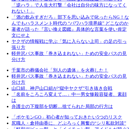
「逆ハラ」で人生大打撃「会社は自分の味方になってく
れない！」
「酒の飲みすぎだろ」部下を思い込みで叱ったらNG！な
んでもハラスメント時代の “パワハラ境界線” どこなのか
著者が語った『言い換え図鑑』具体的な言葉を使い肯定
文にせよ
ヤクザの情報戦に学ぶ「気に入らない上司」の足の引っ
張り方
軽井沢バス事故「巻き込まれない」ための安全バスの見
分け方
千葉市の葬儀会社「別人の遺体」を火葬した！
軽井沢バス事故「巻き込まれない」ための安全バスの見
分け方
山口組、神戸山口組が“獄中ヤクザ”引き抜き合戦
「名前をころころ変えて…」中一男女惨殺容疑者、素顔
は
弁護士の下腹部を切断…捨てられた局部の行方は
「ポケモンGO」初心者が知っておきたい5つのリスク
尻職人・倉持由香に、どぶろっく興奮の“シリ私欲対談”