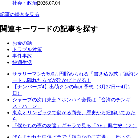
社会・政治
|
2026.07.04
記事の続きを見る
関連キーワードの記事を探す
お金の話
トラブル対策
事件事故
快適生活
サラリーマンが600万円貯められる「書き込み式」節約シ
ート…隠れたムダが浮かび上がる！
【ナンバーズ4】出萌クンの萌え予想（3月27日〜4月2
日）
シャープの次は東芝？ホンハイ会長は「台湾のチンギ
ス・ハーン」
東京オリンピックで儲かる商売、歴史から紐解いてみた
ら
「僕たちの夜の友達」ギャラで見る「AV」興亡史（２）
ばらまかれた中傷ビラで「潔白なのに左遷」…部下の