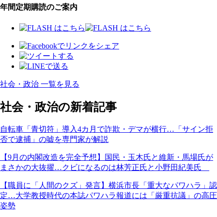
年間定期購読のご案内
社会・政治 一覧を見る
社会・政治の新着記事
自転車「青切符」導入4カ月で詐欺・デマが横行…「サイン拒
否で逮捕」の嘘を専門家が解説
【9月の内閣改造を完全予想】国民・玉木氏と維新・馬場氏が
まさかの大抜擢…クビになるのは林芳正氏と小野田紀美氏
【職員に「人間のクズ」発言】横浜市長「重大なパワハラ」認
定…大学教授時代の本誌パワハラ報道には「厳重抗議」の高圧
姿勢