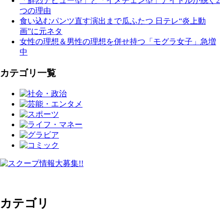
「鮮烈デビュー型」と「イメチェン型」アイドルが脱ぐ2
つの理由
食い込むパンツ直す演出まで瓜ふたつ 日テレ“炎上動
画”に元ネタ
女性の理想＆男性の理想を併せ持つ「モグラ女子」急増
中
カテゴリ一覧
カテゴリ