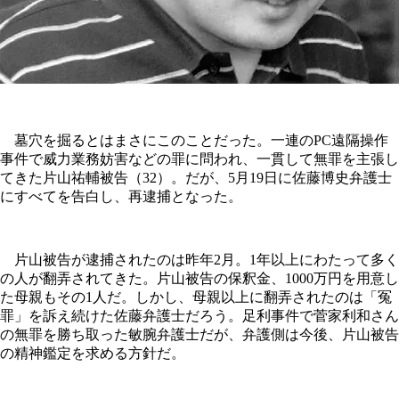
墓穴を掘るとはまさにこのことだった。一連のPC遠隔操作
事件で威力業務妨害などの罪に問われ、一貫して無罪を主張し
てきた片山祐輔被告（32）。だが、5月19日に佐藤博史弁護士
にすべてを告白し、再逮捕となった。
片山被告が逮捕されたのは昨年2月。1年以上にわたって多く
の人が翻弄されてきた。片山被告の保釈金、1000万円を用意し
た母親もその1人だ。しかし、母親以上に翻弄されたのは「冤
罪」を訴え続けた佐藤弁護士だろう。足利事件で菅家利和さん
の無罪を勝ち取った敏腕弁護士だが、弁護側は今後、片山被告
の精神鑑定を求める方針だ。