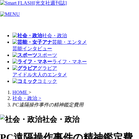
社会・政治
芸能・エンタメ
芸能
インタビュー
スポーツ
ライフ・マネー
グラビア
アイドル
大人のエンタメ
コミック
HOME
>
社会・政治
>
PC遠隔操作事件の精神鑑定費用
社会・政治
PC遠隔操作事件の精神鑑定費