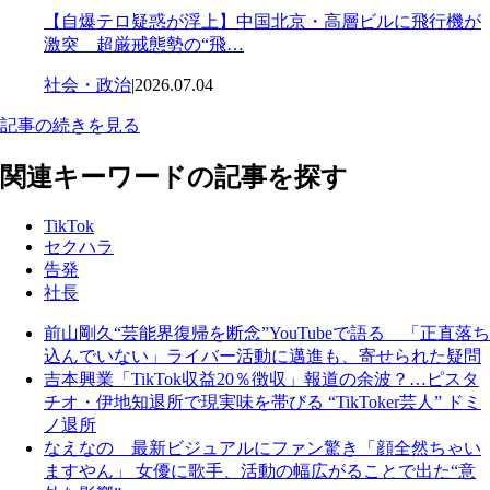
【自爆テロ疑惑が浮上】中国北京・高層ビルに飛行機が
激突 超厳戒態勢の“飛…
社会・政治
|
2026.07.04
記事の続きを見る
関連キーワードの記事を探す
TikTok
セクハラ
告発
社長
前山剛久“芸能界復帰を断念”YouTubeで語る 「正直落ち
込んでいない」ライバー活動に邁進も、寄せられた疑問
吉本興業「TikTok収益20％徴収」報道の余波？…ピスタ
チオ・伊地知退所で現実味を帯びる “TikToker芸人” ドミ
ノ退所
なえなの 最新ビジュアルにファン驚き「顔全然ちゃい
ますやん」 女優に歌手、活動の幅広がることで出た“意