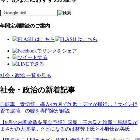
年間定期購読のご案内
社会・政治 一覧を見る
社会・政治の新着記事
自転車「青切符」導入4カ月で詐欺・デマが横行…「サイン拒
否で逮捕」の嘘を専門家が解説
【9月の内閣改造を完全予想】国民・玉木氏と維新・馬場氏が
まさかの大抜擢…クビになるのは林芳正氏と小野田紀美氏