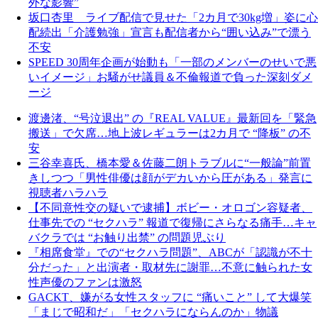
外な影響”
坂口杏里 ライブ配信で見せた「2カ月で30kg増」姿に心
配続出「介護勉強」宣言も配信者から“囲い込み”で漂う
不安
SPEED 30周年企画が始動も「一部のメンバーのせいで悪
いイメージ」お騒がせ議員＆不倫報道で負った深刻ダメ
ージ
渡邊渚、“号泣退出” の『REAL VALUE』最新回を「緊急
搬送」で欠席…地上波レギュラーは2カ月で “降板” の不
安
三谷幸喜氏、橋本愛＆佐藤二朗トラブルに“一般論”前置
きしつつ「男性俳優は顔がデカいから圧がある」発言に
視聴者ハラハラ
【不同意性交の疑いで逮捕】ボビー・オロゴン容疑者、
仕事先での “セクハラ” 報道で復帰にさらなる痛手…キャ
バクラでは “お触り出禁” の問題児ぶり
『相席食堂』での“セクハラ問題”、ABCが「認識が不十
分だった」と出演者・取材先に謝罪…不意に触られた女
性声優のファンは激怒
GACKT、嫌がる女性スタッフに “痛いこと” して大爆笑
「まじで昭和だ」「セクハラにならんのか」物議