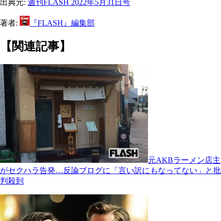
出典元:
週刊FLASH 2022年5月31日号
著者:
『FLASH』編集部
【関連記事】
元AKBラーメン店主
がセクハラ告発…反論ブログに「言い訳にもなってない」と批
判殺到