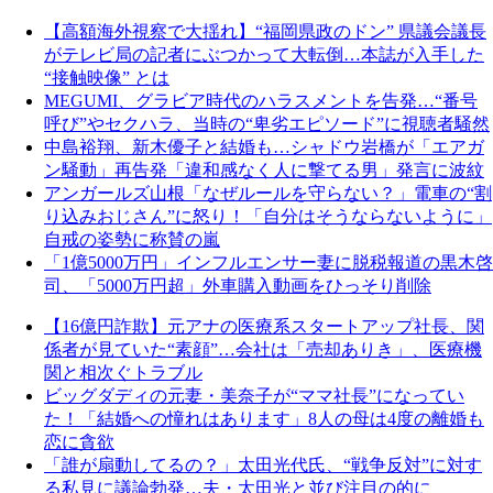
【高額海外視察で大揺れ】“福岡県政のドン” 県議会議長
がテレビ局の記者にぶつかって大転倒…本誌が入手した
“接触映像” とは
MEGUMI、グラビア時代のハラスメントを告発…“番号
呼び”やセクハラ、当時の“卑劣エピソード”に視聴者騒然
中島裕翔、新木優子と結婚も…シャドウ岩橋が「エアガ
ン騒動」再告発「違和感なく人に撃てる男」発言に波紋
アンガールズ山根「なぜルールを守らない？」電車の“割
り込みおじさん”に怒り！「自分はそうならないように」
自戒の姿勢に称賛の嵐
「1億5000万円」インフルエンサー妻に脱税報道の黒木啓
司、「5000万円超」外車購入動画をひっそり削除
【16億円詐欺】元アナの医療系スタートアップ社長、関
係者が見ていた“素顔”…会社は「売却ありき」、医療機
関と相次ぐトラブル
ビッグダディの元妻・美奈子が“ママ社長”になってい
た！「結婚への憧れはあります」8人の母は4度の離婚も
恋に貪欲
「誰が扇動してるの？」太田光代氏、“戦争反対”に対す
る私見に議論勃発…夫・太田光と並び注目の的に