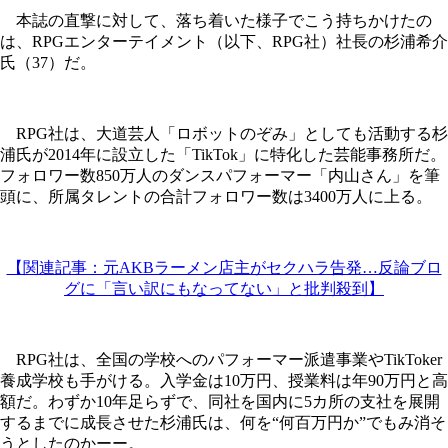
本誌の直撃に対して、落ち着いた様子でこう持ちかけたの
は、RPGエンターテイメント（以下、RPG社）社長の杉浦希介
氏（37）だ。
RPG社は、大道芸人「ロボットのぞみ」としても活動する杉
浦氏が2014年に設立した「TikTok」に特化した芸能事務所だ。
フォロワー数850万人のダンスパフォーマー「内山さん」を筆
頭に、所属タレントの合計フォロワー数は3400万人に上る。
【関連記事：元AKBラーメン店主がセクハラ告発…反論ブロ
グに「言い訳にもなってない」と批判殺到】
RPG社は、全国の学校へのパフォーマー派遣事業やTikToker
養成学校も手がける。入学金は10万円、授業料は年90万円と高
額だ。わずか10年足らずで、同社を国内に5カ所の支社を展開
するまでに成長させた杉浦氏は、何を“何百万円か”でもみ消そ
うとしたのかーー。