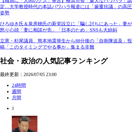
【職員に「人間のクズ」発言】横浜市長「重大なパワハラ」認
定…大学教授時代の本誌パワハラ報道には「厳重抗議」の高圧
姿勢
ひろゆき氏＆泉房穂氏の新党設立に「騙し討ちにあった」妻が
怒り心頭「妻に相談が先」「日本のため」SNSも大紛糾
立憲・杉尾議員、熊本地震発生から88分後の「自衛隊追及」投
稿「このタイミングでやる事か」集まる非難
社会・政治の人気記事ランキング
最終更新：2026/07/05 23:00
24時間
週間
月間
1