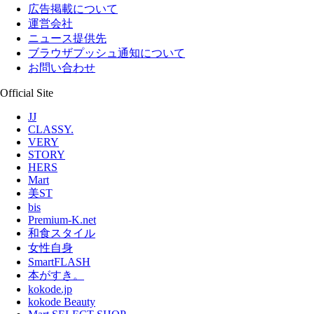
広告掲載について
運営会社
ニュース提供先
ブラウザプッシュ通知について
お問い合わせ
Official Site
JJ
CLASSY.
VERY
STORY
HERS
Mart
美ST
bis
Premium-K.net
和食スタイル
女性自身
SmartFLASH
本がすき。
kokode.jp
kokode Beauty