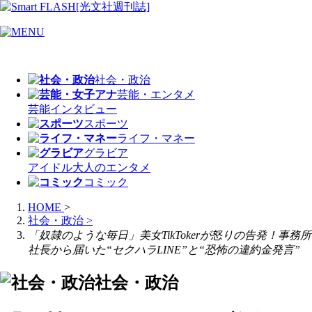
社会・政治
芸能・エンタメ
芸能
インタビュー
スポーツ
ライフ・マネー
グラビア
アイドル
大人のエンタメ
コミック
HOME
>
社会・政治
>
「奴隷のような毎日」美女TikTokerが怒りの告発！事務所
社長から届いた“セクハラLINE”と“恐怖の違約金発言”
社会・政治