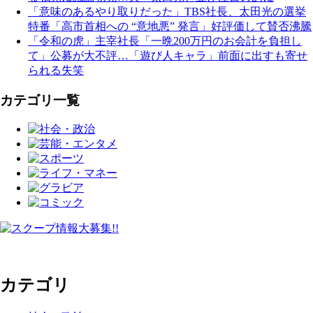
「意味のあるやり取りだった」TBS社長、太田光の選挙
特番「高市首相への “意地悪” 発言」好評価して賛否沸騰
「令和の虎」主宰社長「一晩200万円のお会計を負担し
て」公募が大不評…「遊び人キャラ」前面に出すも寄せ
られる失笑
カテゴリ一覧
カテゴリ