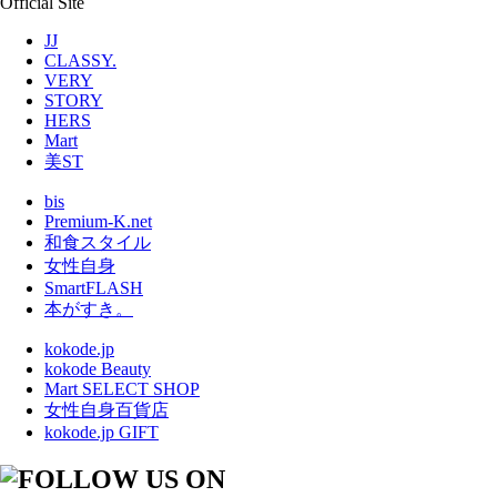
Official Site
JJ
CLASSY.
VERY
STORY
HERS
Mart
美ST
bis
Premium-K.net
和食スタイル
女性自身
SmartFLASH
本がすき。
kokode.jp
kokode Beauty
Mart SELECT SHOP
女性自身百貨店
kokode.jp GIFT