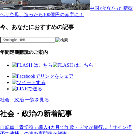
中国がびびった新型
ヘリ空母、造ったら100億円の赤字に！
今、あなたにおすすめの記事
年間定期購読のご案内
社会・政治 一覧を見る
社会・政治の新着記事
自転車「青切符」導入4カ月で詐欺・デマが横行…「サイン拒
否で逮捕」の嘘を専門家が解説