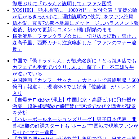
徹底ぶりに『ちゃんと説明して』ファン困惑
YOSHIKI、熊本地震に「1000万円」寄付公表「支援の輪
が広がるきっかけに」理由説明の “侠気” をファン絶賛
橋本愛、震度7の熊本地震にメッセージ…ハラスメント報
道後、初めて更新もコメント欄は閉鎖のまま
横浜流星、ファンクラブ会員に「切り抜き拡散」禁止…
森高千里、西野カナも注意喚起した「ファンのマナー違
反」
中国で「偽ドラえもん」が観光名所に！どら焼き店でも
カフェでも平気でパクリ…あぁ、藤子・F・不二雄先生
が泣いている
中国映画『カンフーサッカー』大ヒットで最終興収「600
億円」報道も…現地SNSでは好演「佐藤健」がトレンド
入り
【自爆テロ疑惑が浮上】中国北京・高層ビルに飛行機が
激突 超厳戒態勢の“飛行禁止”区域でなぜ？識者が背景
を分析
【バレーボールネーションズリーグ】男子日本代表、開
幕4連勝の好調スタートも“ホーム”中国戦で現地ファンが
見せた“マナー違反”
【中国の埋めがたい経済格差】集団で踊り、日本の土地