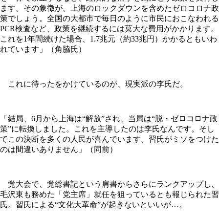
ます。その象徴が、上海のロックダウンを含めたゼロコロナ政
策でしょう。全国の大都市で毎日のように市民におこなわれる
PCR検査など、政策を継続するには莫大な費用がかかります。
これを1年間続けた場合、1.7兆元（約33兆円）かかるともいわ
れています」（角脇氏）
これに待ったをかけているのが、現実派の李氏だ。
「結局、6月から上海は“解放”され、当局は“脱・ゼロコロナ政
策”に転換しました。これを主導したのは李氏なんです。そし
てこの決断を多くの人民が喜んでいます。習氏がミソをつけた
のは間違いありません」（同前）
党大会で、党総書記という肩書からさらにランクアップし、
毛沢東も務めた「党主席」就任を狙っているとも報じられた習
氏。習氏による“文化大革命”が起きないといいが…。