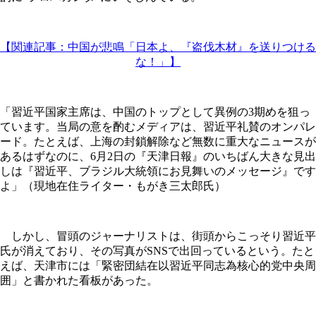
【関連記事：中国が悲鳴「日本よ、『盗伐木材』を送りつける
な！」】
「習近平国家主席は、中国のトップとして異例の3期めを狙っ
ています。当局の意を酌むメディアは、習近平礼賛のオンパレ
ード。たとえば、上海の封鎖解除など無数に重大なニュースが
あるはずなのに、6月2日の『天津日報』のいちばん大きな見出
しは『習近平、ブラジル大統領にお見舞いのメッセージ』です
よ」（現地在住ライター・もがき三太郎氏）
しかし、冒頭のジャーナリストは、街頭からこっそり習近平
氏が消えており、その写真がSNSで出回っているという。たと
えば、天津市には「緊密団結在以習近平同志為核心的党中央周
囲」と書かれた看板があった。