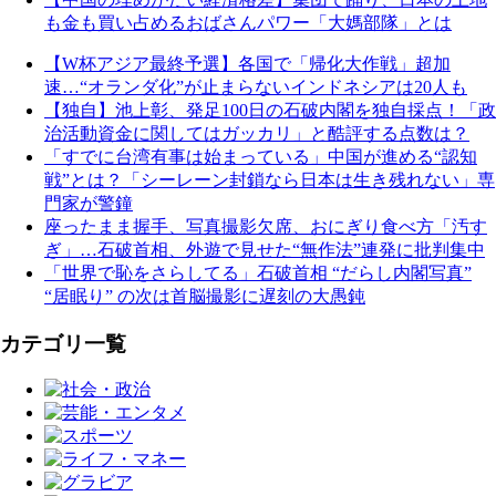
も金も買い占めるおばさんパワー「大媽部隊」とは
【W杯アジア最終予選】各国で「帰化大作戦」超加
速…“オランダ化”が止まらないインドネシアは20人も
【独自】池上彰、発足100日の石破内閣を独自採点！「政
治活動資金に関してはガッカリ」と酷評する点数は？
「すでに台湾有事は始まっている」中国が進める“認知
戦”とは？「シーレーン封鎖なら日本は生き残れない」専
門家が警鐘
座ったまま握手、写真撮影欠席、おにぎり食べ方「汚す
ぎ」…石破首相、外遊で見せた“無作法”連発に批判集中
「世界で恥をさらしてる」石破首相 “だらし内閣写真”
“居眠り” の次は首脳撮影に遅刻の大愚鈍
カテゴリ一覧