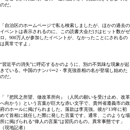
のだ。
「自治区のホームページで私も検索しましたが、ほかの過去の
イベントは表示されるのに、この読書大会だけはヒット数がゼ
ロ。900万人が参加したイベントが、なかったことにされるの
は異常ですよ」
“習近平の消失”に呼応するかのように、別の不気味な現象が起
きている。中国のナンバー2・李克強首相の名が登場し始めた
のだ。
「『把民之所望、做改革所向』（人民の願いを受け止め、改革
へ向かう）という言葉が巨大な赤い文字で、貴州省遵義市の政
府のホールに掲げられました。落款は李克強。彼が’13年に初
めて首相に就任した際に発した言葉です。通常、このような場
所に掲げられる“偉人の言葉”は習氏のもの。異常事態です」
（現地記者）