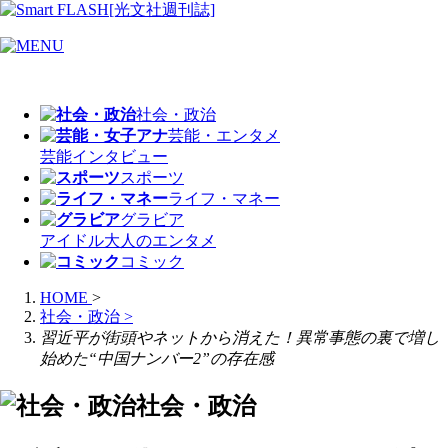
社会・政治
芸能・エンタメ
芸能
インタビュー
スポーツ
ライフ・マネー
グラビア
アイドル
大人のエンタメ
コミック
HOME
>
社会・政治
>
習近平が街頭やネットから消えた！異常事態の裏で増し
始めた“中国ナンバー2”の存在感
社会・政治