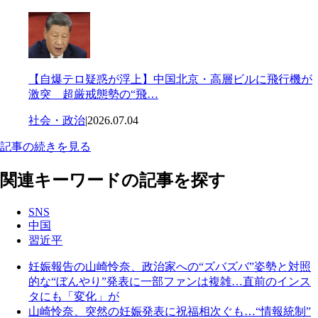
【自爆テロ疑惑が浮上】中国北京・高層ビルに飛行機が
激突 超厳戒態勢の“飛…
社会・政治
|
2026.07.04
記事の続きを見る
関連キーワードの記事を探す
SNS
中国
習近平
妊娠報告の山崎怜奈、政治家への“ズバズバ”姿勢と対照
的な“ぼんやり”発表に一部ファンは複雑…直前のインス
タにも「変化」が
山崎怜奈、突然の妊娠発表に祝福相次ぐも…“情報統制”