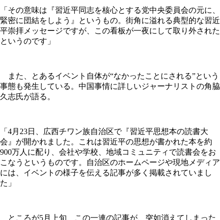
「その意味は『習近平同志を核心とする党中央委員会の元に、
緊密に団結をしよう』というもの。街角に溢れる典型的な習近
平崇拝メッセージですが、この看板が一夜にして取り外された
というのです」
また、とあるイベント自体が“なかったことにされる”という
事態も発生している。中国事情に詳しいジャーナリストの角脇
久志氏が語る。
「4月23日、広西チワン族自治区で『習近平思想本の読書大
会』が開かれました。これは習近平の思想が書かれた本を約
900万人に配り、会社や学校、地域コミュニティで読書会をお
こなうというものです。自治区のホームページや現地メディア
には、イベントの様子を伝える記事が多く掲載されていまし
た」
ところが5月上旬、この一連の記事が、突如消えてしまった