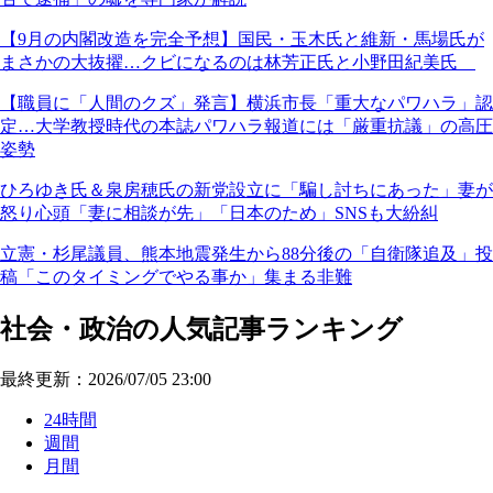
【9月の内閣改造を完全予想】国民・玉木氏と維新・馬場氏が
まさかの大抜擢…クビになるのは林芳正氏と小野田紀美氏
【職員に「人間のクズ」発言】横浜市長「重大なパワハラ」認
定…大学教授時代の本誌パワハラ報道には「厳重抗議」の高圧
姿勢
ひろゆき氏＆泉房穂氏の新党設立に「騙し討ちにあった」妻が
怒り心頭「妻に相談が先」「日本のため」SNSも大紛糾
立憲・杉尾議員、熊本地震発生から88分後の「自衛隊追及」投
稿「このタイミングでやる事か」集まる非難
社会・政治の人気記事ランキング
最終更新：2026/07/05 23:00
24時間
週間
月間