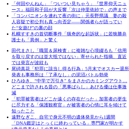
「何回やんねん」「ついつい見ちゃう」『世界仰天ニュ
ース』福田和子回が大反響「次は仲里依紗で」の声まで
「コンパニオンを連れて夜の街に」元長野県議 妻の殺
人容疑で初公判も真っ向否定――関係者らが語ってい
た“女遊び”の裏の顔
札幌すすきの首切断事件「猟奇的な起訴状」に若狭勝弁
護士も「異例」と驚く
田代まさし「職質＆尿検査」に複雑な心境綴るも「信用
を取り戻すのは並大抵ではない」寄せられた指摘、直近
では発言が波紋も
尾碕真花「犯罪に該当し得る行為」5月末でオスカー退所
発表も事務所は「了承なし」の泥沼バトル勃発
ひろゆき、“中学で万引き” をまさかのカミングアウト…
どこまで許される昔の「悪事ばらし」あびる優は仕事激
減
「犯罪被害者はどこか遠くの存在だった」加害者の更生
に尽力する「保護観察官」が被害者の心情に耳を傾けて
知ったこと
遠野なぎこ、自宅で身元不明の遺体発見から1週間
「DNA鑑定はとっくに終わっている」専門家が明かす