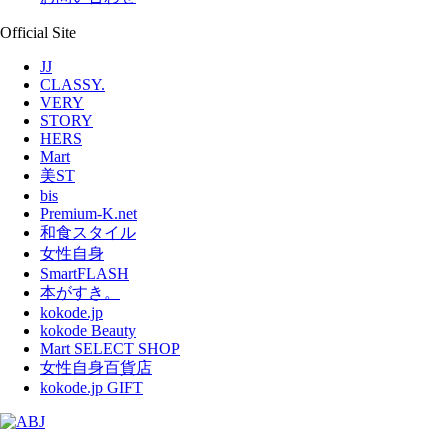
Official Site
JJ
CLASSY.
VERY
STORY
HERS
Mart
美ST
bis
Premium-K.net
和食スタイル
女性自身
SmartFLASH
本がすき。
kokode.jp
kokode Beauty
Mart SELECT SHOP
女性自身百貨店
kokode.jp GIFT