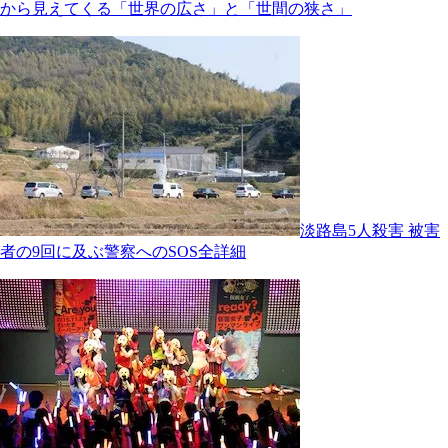
から見えてくる「世界の広さ」と「世間の狭さ」
淡路島5人殺害 被害
者の9回に及ぶ警察へのSOS全詳細