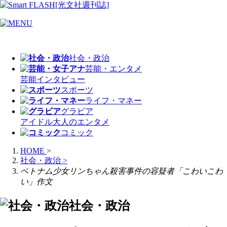
社会・政治
芸能・エンタメ
芸能
インタビュー
スポーツ
ライフ・マネー
グラビア
アイドル
大人のエンタメ
コミック
HOME
>
社会・政治
>
ベトナム少女リンちゃん殺害事件の容疑者「こわいこわ
い」作文
社会・政治