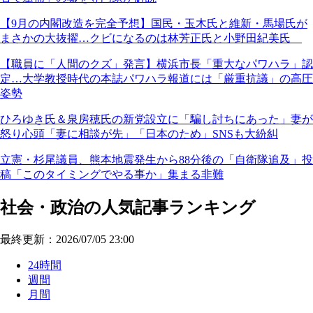
【9月の内閣改造を完全予想】国民・玉木氏と維新・馬場氏が
まさかの大抜擢…クビになるのは林芳正氏と小野田紀美氏
【職員に「人間のクズ」発言】横浜市長「重大なパワハラ」認
定…大学教授時代の本誌パワハラ報道には「厳重抗議」の高圧
姿勢
ひろゆき氏＆泉房穂氏の新党設立に「騙し討ちにあった」妻が
怒り心頭「妻に相談が先」「日本のため」SNSも大紛糾
立憲・杉尾議員、熊本地震発生から88分後の「自衛隊追及」投
稿「このタイミングでやる事か」集まる非難
社会・政治の人気記事ランキング
最終更新：2026/07/05 23:00
24時間
週間
月間