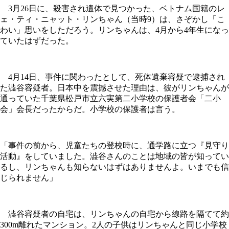
3月26日に、殺害され遺体で見つかった、ベトナム国籍のレ
ェ・ティ・ニャット・リンちゃん（当時9）は、さぞかし「こ
わい」思いをしただろう。リンちゃんは、4月から4年生になっ
ていたはずだった。
4月14日、事件に関わったとして、死体遺棄容疑で逮捕され
た澁谷容疑者。日本中を震撼させた理由は、彼がリンちゃんが
通っていた千葉県松戸市立六実第二小学校の保護者会「二小
会」会長だったからだ。小学校の保護者は言う。
「事件の前から、児童たちの登校時に、通学路に立つ『見守り
活動』をしていました。澁谷さんのことは地域の皆が知ってい
るし、リンちゃんも知らないはずはありませんよ。いまでも信
じられません」
澁谷容疑者の自宅は、リンちゃんの自宅から線路を隔てて約
300m離れたマンション。2人の子供はリンちゃんと同じ小学校