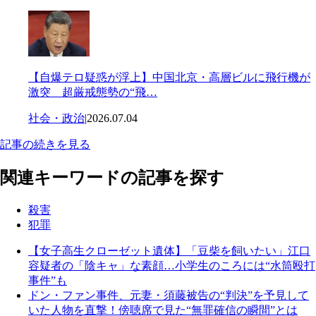
【自爆テロ疑惑が浮上】中国北京・高層ビルに飛行機が
激突 超厳戒態勢の“飛…
社会・政治
|
2026.07.04
記事の続きを見る
関連キーワードの記事を探す
殺害
犯罪
【女子高生クローゼット遺体】「豆柴を飼いたい」江口
容疑者の「陰キャ」な素顔…小学生のころには“水筒殴打
事件”も
ドン・ファン事件、元妻・須藤被告の“判決”を予見して
いた人物を直撃！傍聴席で見た“無罪確信の瞬間”とは