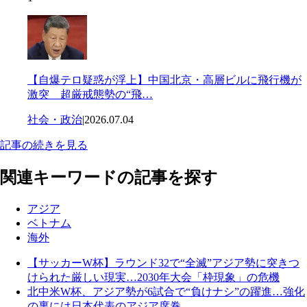
【自爆テロ疑惑が浮上】中国北京・高層ビルに飛行機が
激突 超厳戒態勢の“飛…
社会・政治
|
2026.07.04
記事の続きを見る
関連キーワードの記事を探す
アジア
ベトナム
海外
【サッカーW杯】ラウンド32で“全滅”アジア勢に突きつ
けられた厳しい現実…2030年大会「枠現象」の危機
北中米W杯、アジア勢が6試合で“負けナシ”の躍進…強化
の裏には日本代表のアジア席巻