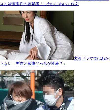
ゃん殺害事件の容疑者「こわいこわい」作文
大河ドラマではわか
らない「秀吉と家康どっちが性豪？」