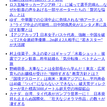
ロス五輪サッカーアジア枠「2」に減って選手悲鳴も…な
ぜか歓喜の声をあげる一部サポーターたちの「贅沢な悩
み」とは
ゆず 中華圏での公演中止に危惧される“他アーティス
ト”ライブ中止の可能性…日中関係悪化がエンタメ界に及
ぼす影響とは
【アジアカップ】日本女子バスケ代表、強敵・中国を破
って2大会連続準優勝…2m超え2人相手に “若きスター”
が大活躍
村上佳菜子、氷上の姿とはギャップ「水着ショット」披
露でファン歓喜…昨年結婚も「気分転換」ベトナム一人
旅
野崎萌香、大事なことは全部母から学んだ！東京・広尾
育ちのお嬢様が受けた “独特すぎる” 教育方針とは？
『国境デスロード』は南米・東南アジアにも…平均寿命
は40歳「“ハイ” にならないとできない」破天荒ディレク
ターが見た標高5000メートル超天空の地獄鉱山
カナダ、台湾、タイ代表がガンプラ世界一に！ 日本発
祥も止まらぬ国際化、「壮大なジオラマ作品」の数々が
凄すぎる