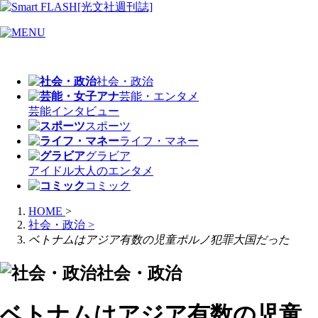
社会・政治
芸能・エンタメ
芸能
インタビュー
スポーツ
ライフ・マネー
グラビア
アイドル
大人のエンタメ
コミック
HOME
>
社会・政治
>
ベトナムはアジア有数の児童ポルノ犯罪大国だった
社会・政治
ベトナムはアジア有数の児童