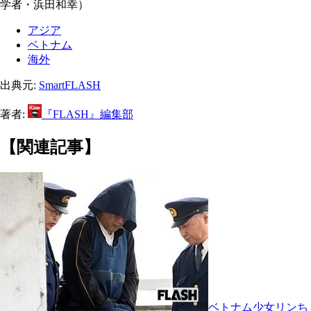
学者・浜田和幸）
アジア
ベトナム
海外
出典元:
SmartFLASH
著者:
『FLASH』編集部
【関連記事】
ベトナム少女リンち