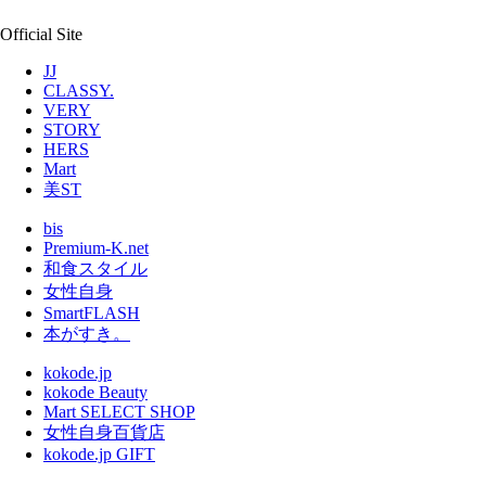
Official Site
JJ
CLASSY.
VERY
STORY
HERS
Mart
美ST
bis
Premium-K.net
和食スタイル
女性自身
SmartFLASH
本がすき。
kokode.jp
kokode Beauty
Mart SELECT SHOP
女性自身百貨店
kokode.jp GIFT