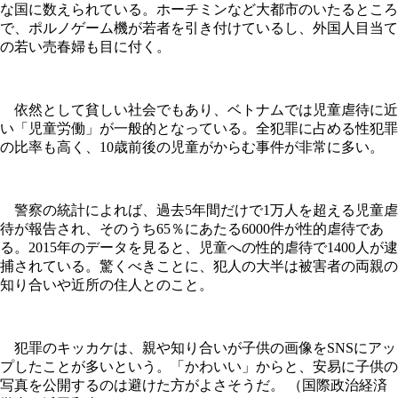
な国に数えられている。ホーチミンなど大都市のいたるところ
で、ポルノゲーム機が若者を引き付けているし、外国人目当て
の若い売春婦も目に付く。
依然として貧しい社会でもあり、ベトナムでは児童虐待に近
い「児童労働」が一般的となっている。全犯罪に占める性犯罪
の比率も高く、10歳前後の児童がからむ事件が非常に多い。
警察の統計によれば、過去5年間だけで1万人を超える児童虐
待が報告され、そのうち65％にあたる6000件が性的虐待であ
る。2015年のデータを見ると、児童への性的虐待で1400人が逮
捕されている。驚くべきことに、犯人の大半は被害者の両親の
知り合いや近所の住人とのこと。
犯罪のキッカケは、親や知り合いが子供の画像をSNSにアッ
プしたことが多いという。「かわいい」からと、安易に子供の
写真を公開するのは避けた方がよさそうだ。 （国際政治経済