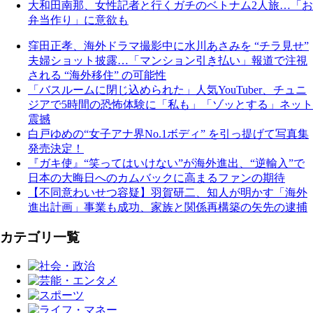
大和田南那、女性記者と行くガチのベトナム2人旅…「お
弁当作り」に意欲も
窪田正孝、海外ドラマ撮影中に水川あさみを “チラ見せ”
夫婦ショット披露…「マンション引き払い」報道で注視
される “海外移住” の可能性
「バスルームに閉じ込められた」人気YouTuber、チュニ
ジアで5時間の恐怖体験に「私も」「ゾッとする」ネット
震撼
白戸ゆめの“女子アナ界No.1ボディ” を引っ提げて写真集
発売決定！
『ガキ使』“笑ってはいけない”が海外進出、“逆輸入”で
日本の大晦日へのカムバックに高まるファンの期待
【不同意わいせつ容疑】羽賀研二、知人が明かす「海外
進出計画」事業も成功、家族と関係再構築の矢先の逮捕
カテゴリ一覧