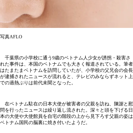
写真AFLO
千葉県の小学校に通う9歳のベトナム人少女が誘拐・殺害さ
れた事件は、本国のベトナムでも大きく報道されている。筆者
はたまたまベトナムを訪問していたが、小学校の父兄会の会長
が逮捕されたニュースが流れると、テレビのみならずネット上
での過熱ぶりは前代未聞となった。
在ベトナム駐在の日本大使が被害者の父親を訪ね、陳謝と慰
問を行ったニュースは繰り返し流された。深々と頭を下げる日
本の大使や大使館員を自宅の階段の上から見下ろす父親の姿は
ベトナム国民の脳裏に焼き付いたようだ。