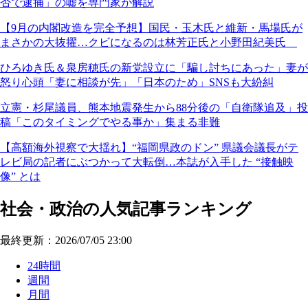
否で逮捕」の嘘を専門家が解説
【9月の内閣改造を完全予想】国民・玉木氏と維新・馬場氏が
まさかの大抜擢…クビになるのは林芳正氏と小野田紀美氏
ひろゆき氏＆泉房穂氏の新党設立に「騙し討ちにあった」妻が
怒り心頭「妻に相談が先」「日本のため」SNSも大紛糾
立憲・杉尾議員、熊本地震発生から88分後の「自衛隊追及」投
稿「このタイミングでやる事か」集まる非難
【高額海外視察で大揺れ】“福岡県政のドン” 県議会議長がテ
レビ局の記者にぶつかって大転倒…本誌が入手した “接触映
像” とは
社会・政治の人気記事ランキング
最終更新：2026/07/05 23:00
24時間
週間
月間