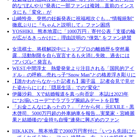
的な“ぼんやり”発表に一部ファンは複雑…直前のインス
タにも「変化」が
山崎怜奈、突然の妊娠発表に祝福相次ぐも…“情報統制”
徹底ぶりに『ちゃんと説明して』ファン困惑
YOSHIKI、熊本地震に「1000万円」寄付公表「支援の輪
が広がるきっかけに」理由説明の “侠気” をファン絶賛
女流棋士、将棋解説中にトッププロの離婚歴を突然暴
露…活動制限を自ら宣言するも火消し失敗、過去には
“アバズレ” 発言も
WEST.中間淳太 熱愛発覚より注目される「国民的アイ
ドル」の呼称…売れっ子“Snow Man”との格差浮き彫りに
【誰かわからなかった記者も】園子温 記者会見で見せ
た姿からにじむ「隠居生活」での“変化”
伊藤沙莉、Xで結婚報道を真っ向否定 本誌は2023年
に“お揃いコーデ”でラブラブ腕組みデートを目撃
「お金こんなにあったの？」「だから何」元EXILE・黒
木啓司、5000万円超の外車納車を報告…実業家・宮崎麗
果と結婚後の“金持ち自慢”連発に興ざめのファン
HIKAKIN、熊本地震で2000万円寄付に「いつも先頭にた