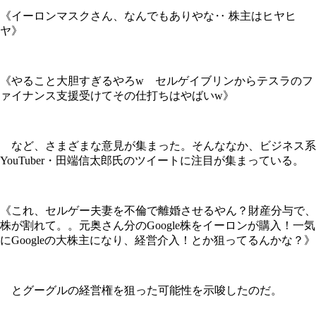
《イーロンマスクさん、なんでもありやな‥ 株主はヒヤヒ
ヤ》
《やること大胆すぎるやろw セルゲイブリンからテスラのフ
ァイナンス支援受けてその仕打ちはやばいw》
など、さまざまな意見が集まった。そんななか、ビジネス系
YouTuber・田端信太郎氏のツイートに注目が集まっている。
《これ、セルゲー夫妻を不倫で離婚させるやん？財産分与で、
株が割れて。。元奥さん分のGoogle株をイーロンが購入！一気
にGoogleの大株主になり、経営介入！とか狙ってるんかな？》
とグーグルの経営権を狙った可能性を示唆したのだ。