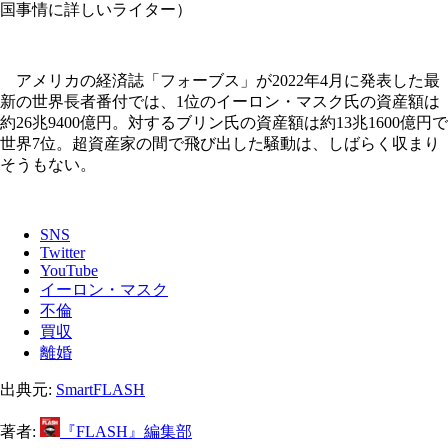
国事情に詳しいライター）
アメリカの経済誌「フォーブス」が2022年4月に発表した最
新の世界長者番付では、1位のイーロン・マスク氏の資産額は
約26兆9400億円。対するブリン氏の資産額は約13兆1600億円で
世界7位。超資産家の間で飛び出した騒動は、しばらく収まり
そうもない。
SNS
Twitter
YouTube
イーロン・マスク
不倫
買収
離婚
出典元:
SmartFLASH
著者:
『FLASH』編集部