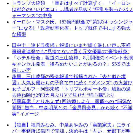
トランプ大統領 「暴走はすべて計算ずく」「イーロン
は都合のいいピエロ」…識者が見抜く“狂乱を装ったパフ
ォーマンス”の中身
イーロン・マスク氏、183億円献金で“第2のキッシンジャ
ー”になる! 「政府効率化省」トップ就任で手にする強大
な権限
田中圭「連ドラ復帰」報道にいまだ続く厳しい声…不祥
事報道連発でも“見捨てない”貫く元女優妻の“豪快献身”
「ホテル密会」報道の三山凌輝、8月開催のイベント出演
キャンセル発表「後ろめたいことがあるの？」SNSでは
厳しい声
趣里、三山凌輝の密会報道で指摘された「杏と似た境
遇」人気女優たちの子育て中に続く “ダメンズ” の火遊び
女子ゴルフ・阿部未悠「トリプルボギー不倫」騒動の過
去跳ね除け2年3カ月ぶりVで見せた“強心臓”ぶり
近藤真彦「とりあえず1回結婚しよう」家庭への “弱気な
覚悟” 告白…中森明菜との「金屏風会見」から続く “不誠
実” イメージ
【独自】福岡みなみ、中条あやみの「実業家夫」にライ
バー事務所15億円で売却…決め手は「占い」元部下が明