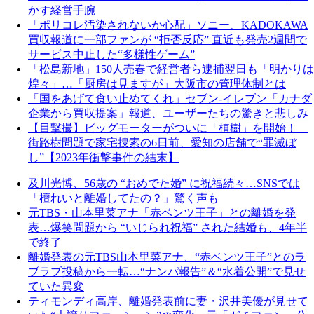
かす経営手腕
「ポリコレ汚染されないか心配」ソニー、KADOKAWA
買収報道に一部ファンが “拒否反応” 直近も発売2週間で
サービス中止した“多様性ゲーム”
「松島新地」150人売春で経営者ら逮捕翌日も「明かりは
煌々」…「厨房は見ますが」大阪市の管理体制とは
「国をあげて食い止めてくれ」セブン-イレブン「カナダ
企業から買収提案」報道、ユーザーたちの驚きと悲しみ
【目撃撮】ビッグモーターがついに「植樹」を開始！
街路樹問題で家宅捜索の6日前、愛知の店舗で“罪滅ぼ
し”【2023年衝撃事件の結末】
及川光博、56歳の “おめでた婚” に祝福続々…SNSでは
「檀れいと離婚してたの？」驚く声も
元TBS・山本里菜アナ「赤ベンツ王子」との離婚を発
表…爆笑問題から “いじられ祝福” された結婚も、4年半
で終了
離婚発表の元TBS山本里菜アナ、“赤ベンツ王子”とのラ
ブラブ投稿から一転…“ナンパ報告”＆“水着公開”で見せ
ていた異変
ティモンディ高岸、離婚発表前に妻・沢井美優が見せて