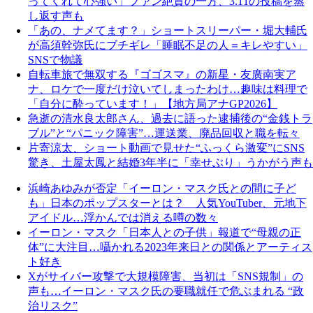
ってくれて心強い」ファン絶賛の一方、3.11の投稿を蒸
し返す声も
「あの、ナメてます？」ショートスリーパー・堀大輔氏
が高須幹弥氏にブチギレ「睡眠不足の人＝キレやすい」
SNSで物議
自転車旅で無双する『ゴゴスマ』の新星・友廣南実ア
ナ、ロケで一度だけ泣いてしまったわけ…趣味は料理で
「自分に酔っています！」【地方局アナGP2026】
急逝の清水良太郎さん、過去に語った逮捕後の“金銭トラ
ブル”と“パニック障害”…運送業、廃品回収と職を転々
片寄涼太、ショート動画で見せた“ふっくら激変”にSNS
驚き、土屋太鳳と結婚3年半に「幸せぶり」うかがう声も
浜崎あゆみが否定「イーロン・マスク氏との間に子ど
も」日本のポップスターとは？ 人気YouTuber、元地下
アイドル…浮かんでは消える噂の数々
イーロン・マスク「日本人との子供」報道で“母親の正
体”に大注目…囁かれる2023年来日との関係とアーティス
ト好き
Xがサイバー攻撃で大規模障害、当初は「SNS規制」の
声も…イーロン・マスク氏の要職就任で危ぶまれる “政
治リスク”