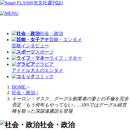
社会・政治
芸能・エンタメ
芸能
インタビュー
スポーツ
ライフ・マネー
グラビア
アイドル
大人のエンタメ
コミック
HOME
>
社会・政治
>
イーロン・マスク、グーグル創業者の妻との不倫を完全
否定「もう何年もやってない」…SNSではグーグル経営
権を狙った深謀遠慮説も登場
社会・政治