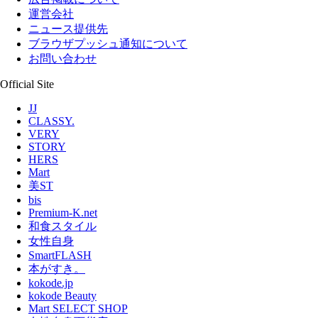
運営会社
ニュース提供先
ブラウザプッシュ通知について
お問い合わせ
Official Site
JJ
CLASSY.
VERY
STORY
HERS
Mart
美ST
bis
Premium-K.net
和食スタイル
女性自身
SmartFLASH
本がすき。
kokode.jp
kokode Beauty
Mart SELECT SHOP