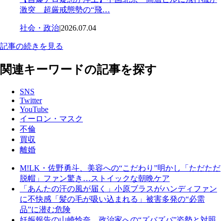
激突 超厳戒態勢の“飛…
社会・政治
|
2026.07.04
記事の続きを見る
関連キーワードの記事を探す
SNS
Twitter
YouTube
イーロン・マスク
不倫
買収
離婚
M!LK・佐野勇斗、美容への“こだわり”明かし「ただただ
脱帽」ファン驚き…ストイックな朝晩ケア
「あんたの汗の風が届く」小原ブラスがハンディファン
に不快感「髪の毛が吸い込まれる」被害多発の“必需
品”に潜む危険
妊娠報告の山崎怜奈、政治家への“ズバズバ”姿勢と対照