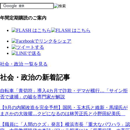
年間定期購読のご案内
社会・政治 一覧を見る
社会・政治の新着記事
自転車「青切符」導入4カ月で詐欺・デマが横行…「サイン拒
否で逮捕」の嘘を専門家が解説
【9月の内閣改造を完全予想】国民・玉木氏と維新・馬場氏が
まさかの大抜擢…クビになるのは林芳正氏と小野田紀美氏
【職員に「人間のクズ」発言】横浜市長「重大なパワハラ」認