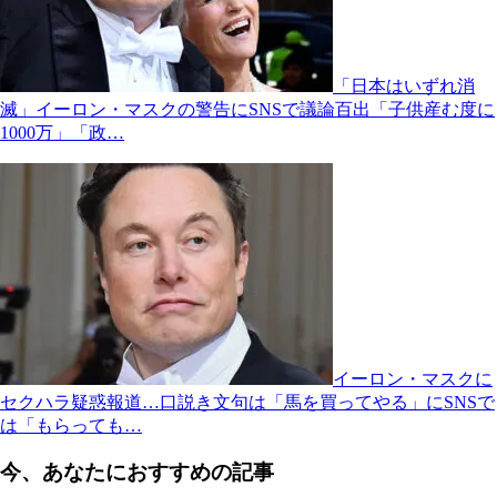
「日本はいずれ消
滅」イーロン・マスクの警告にSNSで議論百出「子供産む度に
1000万」「政…
イーロン・マスクに
セクハラ疑惑報道…口説き文句は「馬を買ってやる」にSNSで
は「もらっても…
今、あなたにおすすめの記事