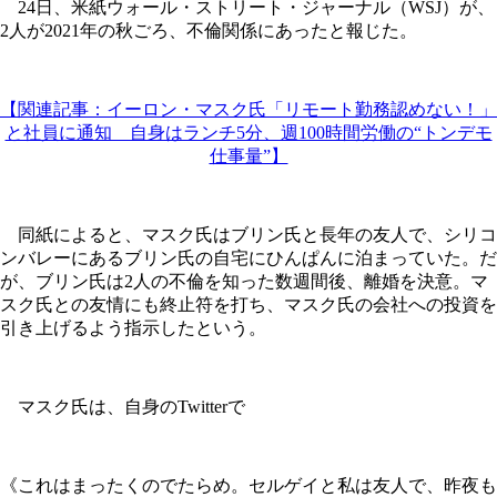
24日、米紙ウォール・ストリート・ジャーナル（WSJ）が、
2人が2021年の秋ごろ、不倫関係にあったと報じた。
【関連記事：イーロン・マスク氏「リモート勤務認めない！」
と社員に通知 自身はランチ5分、週100時間労働の“トンデモ
仕事量”】
同紙によると、マスク氏はブリン氏と長年の友人で、シリコ
ンバレーにあるブリン氏の自宅にひんぱんに泊まっていた。だ
が、ブリン氏は2人の不倫を知った数週間後、離婚を決意。マ
スク氏との友情にも終止符を打ち、マスク氏の会社への投資を
引き上げるよう指示したという。
マスク氏は、自身のTwitterで
《これはまったくのでたらめ。セルゲイと私は友人で、昨夜も