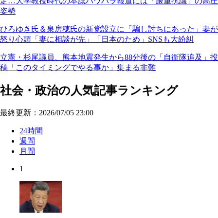
定…大学教授時代の本誌パワハラ報道には「厳重抗議」の高圧
姿勢
ひろゆき氏＆泉房穂氏の新党設立に「騙し討ちにあった」妻が
怒り心頭「妻に相談が先」「日本のため」SNSも大紛糾
立憲・杉尾議員、熊本地震発生から88分後の「自衛隊追及」投
稿「このタイミングでやる事か」集まる非難
社会・政治の人気記事ランキング
最終更新：2026/07/05 23:00
24時間
週間
月間
1