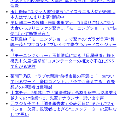
のあまりFIFA会長へ“大暴言”集まる批判、番組中に公開
注意
玉川徹氏 “ユダヤ人差別発言”にイスラエル大使が激怒…
本人は“だんまり出演”継続中
テレ朝エース候補・松岡朱里アナ、“山盛りごはん”持つ
大食いっぷりにファン驚き…『モーニングショー』で“快
便”明かす衝撃発言も
石原良純『モーニングショー』で驚きの“ガラガラ声”長
嶋一茂と“2世コンビ”ブレイクで際立つハードスケジュー
ル
『モーニングショー』玉川徹氏に続き『日曜報道』橋下
徹氏も欠席“選挙前”コメンテーターの相次ぐ不在にSNS
で広がる波紋
菊間千乃氏 “ラブホ問題”前橋市長の再選に「一生つい
て回るワード」辛口コメント…「今でも覚えてる」過去
想起の視聴者は違和感
山本モナ、5年越しで「司法試験」合格を報告…逆境乗り
越えての “偉業” に、先輩アナウンサー思い出す声
元フジ女子アナ「調査報告書」公表翌日に“またも”ワイ
ドショー欠席…視聴者によぎる“コメンテーターの意味な
し”の思い