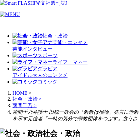
社会・政治
芸能・エンタメ
芸能
インタビュー
スポーツ
ライフ・マネー
グラビア
アイドル
大人のエンタメ
コミック
HOME
>
社会・政治
>
菊間千乃
>
菊間千乃弁護士 旧統一教会の「解散は極論」発言に理解
を示す元信者「一時の気分で宗教団体をつぶす」危うさ
社会・政治