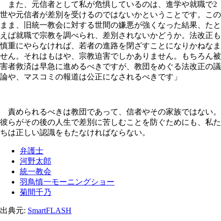
また、元信者として私が危惧しているのは、進学や就職で2
世や元信者が差別を受けるのではないかということです。この
まま、旧統一教会に対する世間の嫌悪が強くなった結果、たと
えば就職で宗教を調べられ、差別されないかどうか。法改正も
慎重にやらなければ、若者の進路を閉ざすことになりかねなま
せん。それはもはや、宗教迫害でしかありません。もちろん被
害者救済は早急に進めるべきですが、教団をめぐる法改正の議
論や、マスコミの報道は公正になされるべきです」
責められるべきは教団であって、信者やその家族ではない。
彼らがその後の人生で差別に苦しむことを防ぐためにも、私た
ちは正しい認識をもたなければならない。
弁護士
河野太郎
統一教会
羽鳥慎一モーニングショー
菊間千乃
出典元:
SmartFLASH