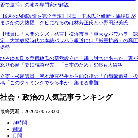
否で逮捕」の嘘を専門家が解説
【9月の内閣改造を完全予想】国民・玉木氏と維新・馬場氏が
まさかの大抜擢…クビになるのは林芳正氏と小野田紀美氏
【職員に「人間のクズ」発言】横浜市長「重大なパワハラ」認
定…大学教授時代の本誌パワハラ報道には「厳重抗議」の高圧
姿勢
ひろゆき氏＆泉房穂氏の新党設立に「騙し討ちにあった」妻が
怒り心頭「妻に相談が先」「日本のため」SNSも大紛糾
立憲・杉尾議員、熊本地震発生から88分後の「自衛隊追及」投
稿「このタイミングでやる事か」集まる非難
社会・政治の人気記事ランキング
最終更新：2026/07/05 23:00
24時間
週間
月間