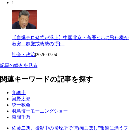
1
【自爆テロ疑惑が浮上】中国北京・高層ビルに飛行機が
激突 超厳戒態勢の“飛…
社会・政治
|
2026.07.04
記事の続きを見る
関連キーワードの記事を探す
弁護士
河野太郎
統一教会
羽鳥慎一モーニングショー
菊間千乃
佐藤二朗、撮影中の喫煙所で“愚痴こぼし”報道に漂うフ