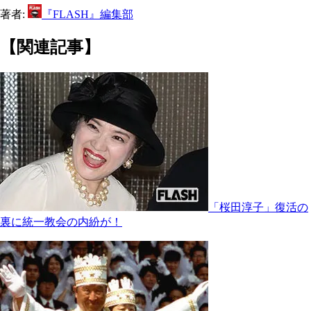
著者:
『FLASH』編集部
【関連記事】
「桜田淳子」復活の
裏に統一教会の内紛が！