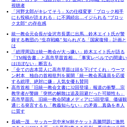
視聴者
「河野太郎がキレてそう」Xの仕様変更「ブロック相手
にも投稿が読まれる」に不満続出…イジられる “ブロッ
ク太郎” の存在感
統一教会元会長が金沢市長選に出馬…鈴木エイト氏が警
鐘する教団の “生存戦略” 知られざる「国家復帰」計画と
は
「総理周辺は統一教会が大っ嫌い」鈴木エイト氏が語る
「TM報告書」と高市早苗首相…「事実レベルでの間違い
はほぼない」断言も
「全ての吉本芸人に高市早苗は頭を下げてくれ」ウーマ
ン村本 独自の首相批判を展開「統一教会系議員を応援
する総理、絶対に嫌」人気女優も賛同
高市首相「旧統一教会文書に32回登場」報道の衝撃…宗
教学者が警鐘「突然の解散は追及回避だった可能性も」
高市早苗氏 旧統一教会関連メディアに5回登場、価値観
通じる発言するも「教義知らない」の矛盾…真偽を本人
に質す
長嶋一茂 サッカー北中米W杯チケット高騰問題に激怒