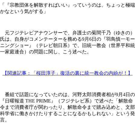
「『宗教団体を解散すればいい』っていうのは、ちょっと極端
かなという気がする」
元フジテレビアナウンサーで、弁護士の菊間千乃（ゆきの）
氏は、自身がコメンテーターを務める9月6日の『羽鳥慎一モー
ニングショー』（テレビ朝日系）で、旧統一教会（世界平和統
一家庭連合）の問題に関し、こう述べた。
【関連記事：「桜田淳子」復活の裏に統一教会の内紛が！】
番組で話題になっていたのは、河野太郎消費者相が9月4日の
『日曜報道 THE PRIME』（フジテレビ系）で述べた「解散命
令まで消費者庁が関わったり、解散命令まで踏み込めと、文部
科学省に働きかけたりすることになるかもしれない」という発
言。