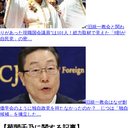
“旧統一教会と関わ
りがあった現職国会議員”は101人！総力取材で見えた「9割が
自民党」の密…
旧統一教会はなぜ創
価学会のように独自政党を持たなかったのか？ じつは「独自
候補」を擁立した…
【菊間千乃に関する記事】