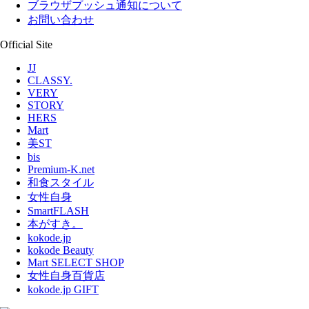
ブラウザプッシュ通知について
お問い合わせ
Official Site
JJ
CLASSY.
VERY
STORY
HERS
Mart
美ST
bis
Premium-K.net
和食スタイル
女性自身
SmartFLASH
本がすき。
kokode.jp
kokode Beauty
Mart SELECT SHOP
女性自身百貨店
kokode.jp GIFT