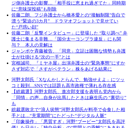
ジ側弁護士の影響…「相手役に恵まれ過ぎてた」同時期
に“意味深投稿”も削除
佐藤二朗、フジ弁護士から橋本愛との“接触制限”告白で
漂う“緊迫の3カ月” ドラマオフショットで見せてい
た“戸惑い顔”
佐藤二朗「反撃インタビュー」に登場した “取り調べ” 弁
護士に集まる非難…「国分太一コンプラ違反」にも関
与？ 本人の見解は
ジャンポケ斉藤被告、「同意」立証は困難な情勢も弁護
士が仕掛ける“次の一手”とは
宮根誠司、『ミヤネ屋』出演弁護士の“緊急事態”にすか
さず対応で「さすがベテラン」株をあげる結果に
河野太郎氏「Xなんかしとらんで、勉強せえよ」にツッ
コミ殺到…SNSでは話題も高市政権で薄れる存在感
【総裁選】河野太郎氏、進次郎支援を表明も党内から
「同情」の声…自身が出馬したときは麻生氏の “裏切り”
も
総裁選敗北で“浪人状態”河野太郎氏が料亭で会食した相
手とは…“充電期間”にたどった“デジタル人脈”
「印象操作」「悪質すぎ」河野“ブービー”太郎氏を高評
価した日テレ「独自分析」の“世間との乖離”にあきれる