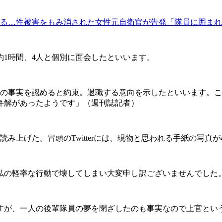
る…性被害をもみ消された女性元自衛官が告発「隊員に囲まれ
約1時間、4人と個別に面会したといいます。
の事実を認めると約束。退職する意向を示したといいます。こ
弁解があったようです」（週刊誌記者）
上げた。冒頭のTwitterには、現物と思われる手紙の写真が
私の軽率な行動で壊してしまい大変申し訳ございませんでした
すが、一人の後輩隊員の夢を閉ざしたのも事実なので上官とい