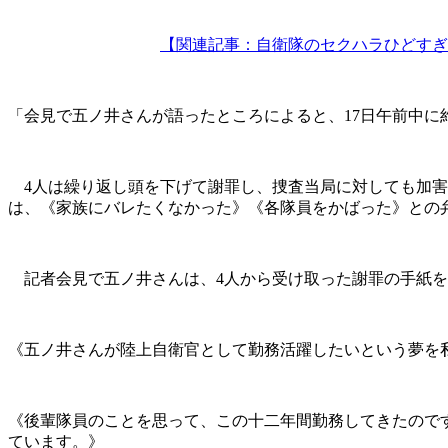
【関連記事：自衛隊のセクハラひどすぎ
「会見で五ノ井さんが語ったところによると、17日午前中に
4人は繰り返し頭を下げて謝罪し、捜査当局に対しても加害
は、《家族にバレたくなかった》《各隊員をかばった》との
記者会見で五ノ井さんは、4人から受け取った謝罪の手紙を読み
《五ノ井さんが陸上自衛官として勤務活躍したいという夢を
《後輩隊員のことを思って、この十二年間勤務してきたので
ています。》