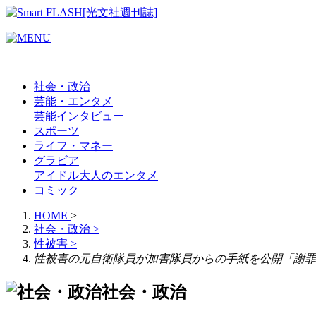
社会・政治
芸能・エンタメ
芸能
インタビュー
スポーツ
ライフ・マネー
グラビア
アイドル
大人のエンタメ
コミック
HOME
>
社会・政治
>
性被害
>
性被害の元自衛隊員が加害隊員からの手紙を公開「謝罪
社会・政治