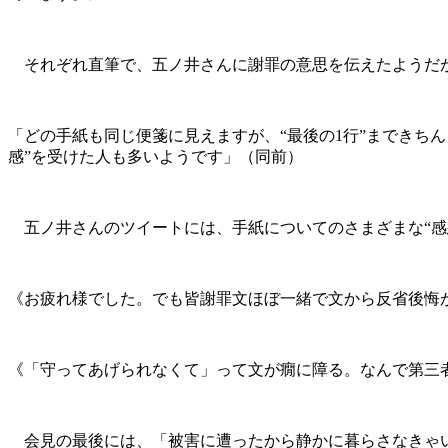
それぞれ直筆で、五ノ井さんに謝罪の意思を伝えたようだ
「どの手紙も同じ便箋に見えますが、“最後の1行”まできち
感”を受けた人も多いようです」（同前）
五ノ井さんのツイートには、手紙についてのさまざまな“感
《お疲れ様でした。でも皆謝罪文ほぼ一緒で文から反省後悔
《「守ってあげられなくて」って文が癇に障る。なんで第三
会見の最後には、「被害に遭ったから静かに暮らさなきゃい