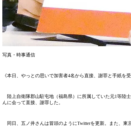
写真・時事通信
《本日、やっとの思いで加害者4名から直接、謝罪と手紙を
陸上自衛隊郡山駐屯地（福島県）に所属していた元1等陸士の
んに会って直接、謝罪した。
同日、五ノ井さんは冒頭のようにTwitterを更新。また