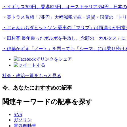
・イギリス309円、香港625円、オーストラリア354円…日
・英トラス首相「7兆円」大幅減税で株・通貨・国債の「ト
・じゅんいちダビットソン 愛車の「マリブ」は雨漏りが日常
・田村亮 長年乗ったボルボを手放し、念願の「カルタス」に 
・伊藤かずえ「ノート」を買っても「シーマ」には乗り続け
社会・政治一覧をもっと見る
今、あなたにおすすめの記事
関連キーワードの記事を探す
SNS
ガソリン
電気自動車