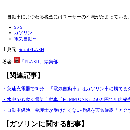
自動車にまつわる税金にはユーザーの不満がたまっている。
SNS
ガソリン
電気自動車
出典元:
SmartFLASH
著者:
『FLASH』編集部
【関連記事】
・急速充電器で90分…「電気自動車」はガソリン車に勝てる
・水中でも動く電気自動車「FOMM ONE」250万円で年内発
・自動車保険、弁護士が受けたくない損保を実名暴露「アクサ
【ガソリンに関する記事】