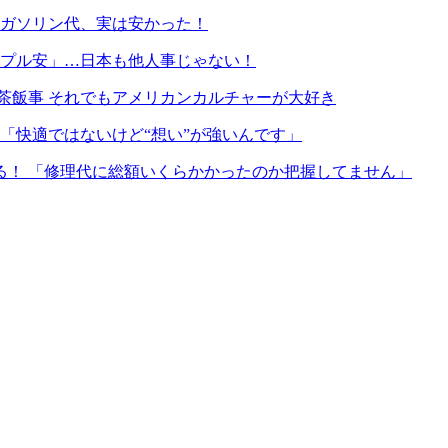
本のガソリン代、実は安かった！
リプル安」…日本も他人事じゃない！
茶飯事 それでもアメリカンカルチャーが大好き
「快適ではないけど“想い”が強いんです」
る！ 「修理代に総額いくらかかったのか把握してません」