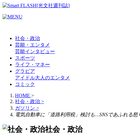
社会・政治
芸能・エンタメ
芸能
インタビュー
スポーツ
ライフ・マネー
グラビア
アイドル
大人のエンタメ
コミック
HOME
>
社会・政治
>
ガソリン
>
電気自動車に「道路利用税」検討も…SNSであふれる
社会・政治