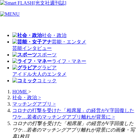
社会・政治
芸能・エンタメ
芸能
インタビュー
スポーツ
ライフ・マネー
グラビア
アイドル
大人のエンタメ
コミック
HOME
>
社会・政治
>
マッチングアプリ
>
コロナの打撃を受けた「相席屋」の経営がV字回復した
ワケ…若者のマッチングアプリ離れが背景に
>
コロナの打撃を受けた「相席屋」の経営がV字回復した
ワケ…若者のマッチングアプリ離れが背景にの画像・写
真1枚目