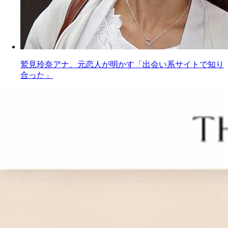
鷲見玲奈アナ、元恋人が明かす「出会い系サイトで知り
合った」