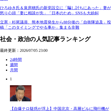
ひろゆき氏＆泉房穂氏の新党設立に「騙し討ちにあった」妻が
怒り心頭「妻に相談が先」「日本のため」SNSも大紛糾
立憲・杉尾議員、熊本地震発生から88分後の「自衛隊追及」投
稿「このタイミングでやる事か」集まる非難
社会・政治の人気記事ランキング
最終更新：2026/07/05 23:00
24時間
週間
月間
1
【自爆テロ疑惑が浮上】中国北京・高層ビルに飛行機が