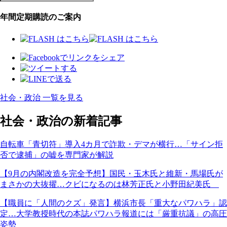
年間定期購読のご案内
社会・政治 一覧を見る
社会・政治の新着記事
自転車「青切符」導入4カ月で詐欺・デマが横行…「サイン拒
否で逮捕」の嘘を専門家が解説
【9月の内閣改造を完全予想】国民・玉木氏と維新・馬場氏が
まさかの大抜擢…クビになるのは林芳正氏と小野田紀美氏
【職員に「人間のクズ」発言】横浜市長「重大なパワハラ」認
定…大学教授時代の本誌パワハラ報道には「厳重抗議」の高圧
姿勢