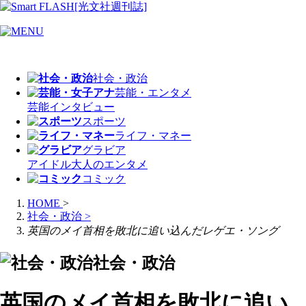
社会・政治
芸能・エンタメ
芸能
インタビュー
スポーツ
ライフ・マネー
グラビア
アイドル
大人のエンタメ
コミック
HOME
>
社会・政治
>
英国のメイ首相を敗北に追い込んだレゲエ・ソング
社会・政治
英国のメイ首相を敗北に追い