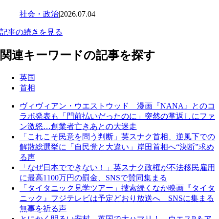
社会・政治
|
2026.07.04
記事の続きを見る
関連キーワードの記事を探す
英国
首相
ヴィヴィアン・ウエストウッド 漫画『NANA』とのコ
ラボ発表も「門前払いだったのに」突然の掌返しにファ
ン激怒…創業者亡きあとの大迷走
「これこそ民意を問う判断」英スナク首相、逆風下での
解散総選挙に「自民党と大違い」岸田首相へ“決断”求め
る声
「なぜ日本でできない！」英スナク政権が不法移民雇用
に最高1100万円の罰金、SNSで賛同集まる
「タイタニック見学ツアー」捜索続くなか映画『タイタ
ニック』フジテレビは予定どおり放送へ SNSに集まる
無事を祈る声
とにかく明るい安村、英国で大ハマリ！ ウエスP＆ア