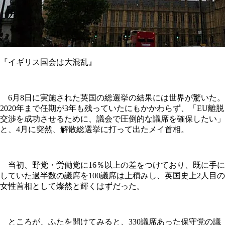
『イギリス国会は大混乱』
6月8日に実施された英国の総選挙の結果には世界が驚いた。
2020年まで任期が3年も残っていたにもかかわらず、「EU離脱
交渉を成功させるために、議会で圧倒的な議席を確保したい」
と、4月に突然、解散総選挙に打って出たメイ首相。
当初、野党・労働党に16％以上の差をつけており、既に手に
していた過半数の議席を100議席は上積みし、英国史上2人目の
女性首相として燦然と輝くはずだった。
ところが、ふたを開けてみると、330議席あった保守党の議