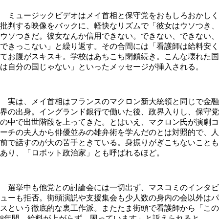
ミュージックビデオはメイ首相と保守党をおもしろおかしく
批判する映像をバックに、軽快なリズムで「彼女はウソつき、
ウソつきだ。彼女なんか信用できない。できない、できない、
できっこない」と繰り返す。その合間には「看護師は給料安く
てお腹がスキスキ。学校はあちこち閉鎖続き。こんな壊れた国
は自分の国じゃない」といったメッセージが挿入される。
実は、メイ首相はフランスのマクロン新大統領と同じで金融
界の出身。イングランド銀行で働いた後、政界入りし、保守党
の中で出世階段を上ってきた。とはいえ、マクロン氏が演劇コ
ーチの夫人から俳優並みの雄弁術を学んだのとは対照的で、人
前で話すのが大の苦手ときている。身振りがぎこちないことも
あり、「ロボット政治家」とも呼ばれるほど。
選挙中も他党との討論会には一切出ず、マスコミのインタビ
ューも拒否。街頭演説や支援集会も少人数の身内の会以外はパ
スという徹底的な裏工作派。またたま街頭で看護師から「この
8年間、給料が上がらず、困っています」と訴えられると、