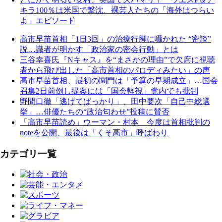
キラ100％は米国で撃沈、裸芸人たちの「海外はつらい
よ」エピソード
高市早苗首相「1日3回」の治療行脚に囁かれた “密談”
説…識者が明かす「政治家の密会行動」とは
三谷幸喜氏『Nキャス』を“まさかの理由”で欠席に視聴
者から飛び出した「高市首相のパロディみたい」の声
高市早苗首相、最初の関門は「予算の早期成立」…国会
召集2日前倒し提案には「国会軽視」党内でも批判
野間口徹「逃げてばっかり」、田中要次「自己中総選
挙」…俳優たちの“政治匂わせ”投稿に賛否
「高市早苗読め」ウーマン・村本 今度は首相批判の
noteを公開、最後は「くそ高市」呼ばわり
カテゴリ一覧