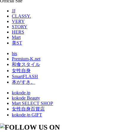
Official Site
JJ
CLASSY.
VERY
STORY
HERS
Mart
美ST
bis
Premium-K.net
和食スタイル
女性自身
SmartFLASH
本がすき。
kokode.jp
kokode Beauty
Mart SELECT SHOP
女性自身百貨店
kokode.jp GIFT