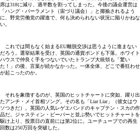
席は318に減り、過半数を割ってしまった。今後の議会運営は
「ハング・パーラメント（宙づり議会）」と揶揄されるよう
に、野党労働党の躍進で、何も決められない状況に陥りかねな
い。
これでは間もなく始まるEU離脱交渉は思うように進まない
だろう。選挙結果を受け、英国の通貨ポンドも下落。ホワイト
ハウスで仲良く手をつないでいたトランプ大統領も「驚い
た！」の後、言葉が続かなかった。一体全体、どこで番狂わせ
が起こったのか。
それを象徴するのが、英国のヒットチャートに突如、躍り出
たアンチ・メイ首相ソング。その名も「Liar Liar」（彼女はウ
ソつきだ）。英国の人気レゲエバンドのキャプテン・スカの作
品だ。ジャスティン・ビーバーと並ぶ勢いでヒットチャートを
駆け上り、投票日の直前には第2位に。ユーチューブでの再生
回数は250万回を突破した。