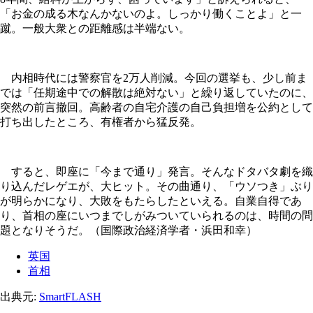
「お金の成る木なんかないのよ。しっかり働くことよ」と一
蹴。一般大衆との距離感は半端ない。
内相時代には警察官を2万人削減。今回の選挙も、少し前ま
では「任期途中での解散は絶対ない」と繰り返していたのに、
突然の前言撤回。高齢者の自宅介護の自己負担増を公約として
打ち出したところ、有権者から猛反発。
すると、即座に「今まで通り」発言。そんなドタバタ劇を織
り込んだレゲエが、大ヒット。その曲通り、「ウソつき」ぶり
が明らかになり、大敗をもたらしたといえる。自業自得であ
り、首相の座にいつまでしがみついていられるのは、時間の問
題となりそうだ。（国際政治経済学者・浜田和幸）
英国
首相
出典元:
SmartFLASH