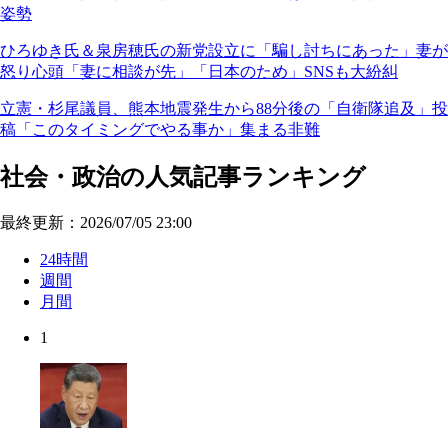
姿勢
ひろゆき氏＆泉房穂氏の新党設立に「騙し討ちにあった」妻が
怒り心頭「妻に相談が先」「日本のため」SNSも大紛糾
立憲・杉尾議員、熊本地震発生から88分後の「自衛隊追及」投
稿「このタイミングでやる事か」集まる非難
社会・政治の人気記事ランキング
最終更新：2026/07/05 23:00
24時間
週間
月間
1