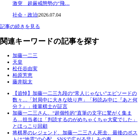
激突 超厳戒態勢の“飛…
社会・政治
|
2026.07.04
記事の続きを見る
関連キーワードの記事を探す
加藤一二三
天皇
松任谷由実
柏原芳恵
藤井聡太
【追悼】加藤一二三九段の“常人じゃない”エピソードの
数々…「対局中に大きな唸り声」「秒読み中に『あと何
分？』」後輩棋士が証言
加藤一二三さん、“超個性的”直筆の文字に驚がく集ま
る…担当者は「判読するのがめちゃくちゃ大変でした」
とほっこり回顧
将棋界のレジェンド、加藤一二三さん死去、最後のポス
トは“地震”の心配…SNSで広がる悲しみの声