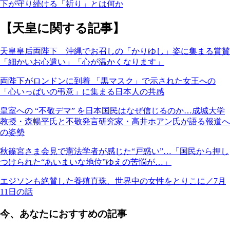
下が守り続ける「祈り」とは何か
【天皇に関する記事】
天皇皇后両陛下 沖縄でお召しの「かりゆし」姿に集まる賞賛
「細かいお心遣い」「心が温かくなります」
両陛下がロンドンに到着 「黒マスク」で示された女王への
「心いっぱいの弔意」に集まる日本人の共感
皇室への “不敬デマ” を日本国民はなぜ信じるのか…成城大学
教授・森暢平氏と不敬発言研究家・高井ホアン氏が語る報道へ
の姿勢
秋篠宮さま会見で憲法学者が感じた“戸惑い”…「国民から押し
つけられた“あいまいな地位”ゆえの苦悩が…」
エジソンも絶賛した養殖真珠、世界中の女性をとりこに／7月
11日の話
今、あなたにおすすめの記事