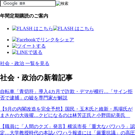
年間定期購読のご案内
社会・政治 一覧を見る
社会・政治の新着記事
自転車「青切符」導入4カ月で詐欺・デマが横行…「サイン拒
否で逮捕」の嘘を専門家が解説
【9月の内閣改造を完全予想】国民・玉木氏と維新・馬場氏が
まさかの大抜擢…クビになるのは林芳正氏と小野田紀美氏
【職員に「人間のクズ」発言】横浜市長「重大なパワハラ」認
定…大学教授時代の本誌パワハラ報道には「厳重抗議」の高圧