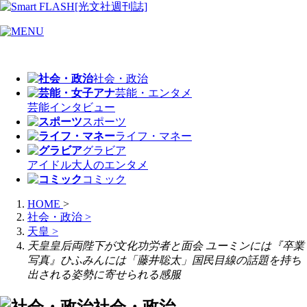
社会・政治
芸能・エンタメ
芸能
インタビュー
スポーツ
ライフ・マネー
グラビア
アイドル
大人のエンタメ
コミック
HOME
>
社会・政治
>
天皇
>
天皇皇后両陛下が文化功労者と面会 ユーミンには『卒業
写真』ひふみんには「藤井聡太」国民目線の話題を持ち
出される姿勢に寄せられる感服
社会・政治