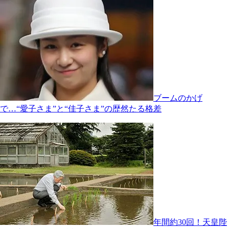
ブームのかげ
で…“愛子さま”と“佳子さま”の歴然たる格差
年間約30回！天皇陛