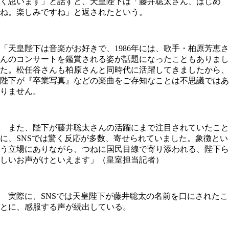
く思います」と話すと、天皇陛下は「藤井聡太さん、はじめ
ね。楽しみですね」と返されたという。
「天皇陛下は音楽がお好きで、1986年には、歌手・柏原芳恵さ
んのコンサートを鑑賞される姿が話題になったこともありまし
た。松任谷さんも柏原さんと同時代に活躍してきましたから、
陛下が『卒業写真』などの楽曲をご存知なことは不思議ではあ
りません。
また、陛下が藤井聡太さんの活躍にまで注目されていたこと
に、SNSでは驚く反応が多数、寄せられていました。象徴とい
う立場にありながら、つねに国民目線で寄り添われる、陛下ら
しいお声がけといえます」（皇室担当記者）
実際に、SNSでは天皇陛下が藤井聡太の名前を口にされたこ
とに、感服する声が続出している。