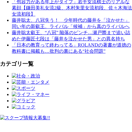
「包容力がある年上がタイプ」若手女流棋士のリアルな
素顔【鎌田美礼女流2級、木村朱里女流初段、佐々木海法
女流初段】
藤井聡太、八冠失う！ 少年時代の藤井を「泣かせた」
同い年の新叡王、ライバル「候補」から真のライバルへ
藤井聡太叡王、“八冠” 陥落のピンチ…瀬戸際まで追い詰
めた伊藤匠七段は「藤井を泣かせた男」との異名持ち
「日本の教育って終わってる」ROLANDの著書が道徳の
教科書に掲載も…批判の裏にある“社会問題”
カテゴリ一覧