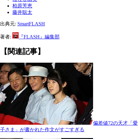
柏原芳恵
藤井聡太
出典元:
SmartFLASH
著者:
『FLASH』編集部
【関連記事】
偏差値72の天才「愛
子さま」が書かれた作文がすごすぎる