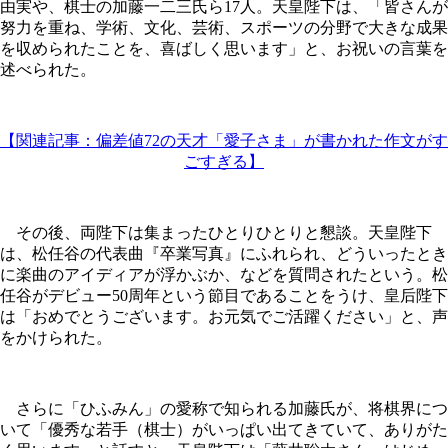
由実や、棋士の加藤一二三氏ら17人。天皇陛下は、「皆さんが
努力を重ね、学術、文化、芸術、スポーツの分野で大きな成果
を収められたことを、喜ばしく思います」と、お祝いの言葉を
述べられた。
【関連記事：偏差値72の天才「愛子さま」が書かれた作文がす
ごすぎる】
その後、両陛下は集まったひとりひとりと懇談。天皇陛下
は、松任谷の代表曲『卒業写真』にふれられ、どういったとき
に楽曲のアイディアが浮かぶか、などを質問されたという。松
任谷がデビュー50周年という節目であることをうけ、皇后陛下
は「おめでとうございます。お元気でご活躍ください」と、声
をかけられた。
さらに「ひふみん」の愛称で知られる加藤氏が、将棋界につ
いて「優秀な若手（棋士）がいっぱい出てきていて、ありがた