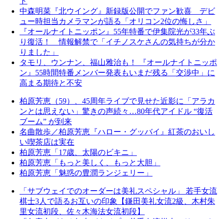
ド
中森明菜『北ウイング』新録版公開でファン歓喜 デビ
ュー時担当カメラマンが語る「オリコン2位の悔しさ」
『オールナイトニッポン』55年特番で伊集院光が33年ぶ
り復活！ 情報解禁で「イチノスケさんの気持ちが分か
りました」
タモリ、ウンナン、福山雅治も！ 『オールナイトニッポ
ン』55時間特番メンバー発表もいまだ残る「交渉中」に
高まる期待と不安
柏原芳恵（59）、45周年ライブで見せた近影に「アラカ
ンとは思えない」驚きの声続々…80年代アイドル “復活
ブーム” が到来
名曲散歩／柏原芳恵『ハロー・グッバイ』紅茶のおいし
い喫茶店は実在
柏原芳恵「17歳、太陽のビキニ」
柏原芳恵「もっと美しく、もっと大胆」
柏原芳恵「魅惑の豊潤ランジェリー」
「サブウェイでのオーダーは美礼スペシャル」 若手女流
棋士3人で語るお互いの印象【鎌田美礼女流2級、木村朱
里女流初段、佐々木海法女流初段】