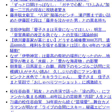
「ずっと口開けっぱなし」「ガチで心配」“ひふみん”加
藤一二三氏の現在に視聴者驚き
藤井聡太叡王、“八冠” 陥落のピンチ…瀬戸際まで追い詰
めた伊藤匠七段は「藤井を泣かせた男」との異名持ち
古舘伊知郎「愛子さまは天皇になってほしい」明言…
「皇室典範の改正を急ぐな」との主張に議論紛糾
【徳川慶喜家が墓じまい】どうする補修費3000万円、遺
品6000点…権利を主張する親族とは話し合い8年の “お家
騒動”
なぜ「伊勢神宮」は最高の祭祀の場所になったのか…地
質学が教える「水銀」と「豊かな海産物」の影響
朝青龍・日馬富士・白鵬、両陛下のモンゴルご訪問に元
横綱3人がそろい踏み! 久しぶりの姿にファン歓喜
ピンクと水色で「キキララじゃん」 愛子さま 佳子さ
まと笑顔で「おしゃべりツーショット」に感激続々
松任谷由美「戦友」との共演で語った「涙の思い」にフ
ァンから集まる感動…40年以上の芸能界 “共闘” 人生とは
71歳の松任谷由実 34年前から続く“苗場愛”…舞台カメ
ラマンが明かす「ライブの合間にスキー」秘蔵エピソー