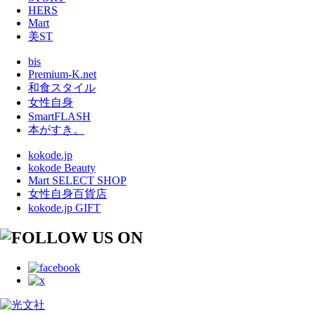
HERS
Mart
美ST
bis
Premium-K.net
和食スタイル
女性自身
SmartFLASH
本がすき。
kokode.jp
kokode Beauty
Mart SELECT SHOP
女性自身百貨店
kokode.jp GIFT