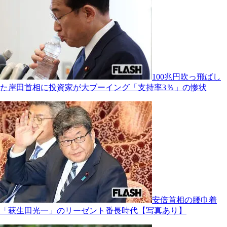
100兆円吹っ飛ばし
た岸田首相に投資家が大ブーイング「支持率3％」の惨状
安倍首相の腰巾着
「萩生田光一」のリーゼント番長時代【写真あり】