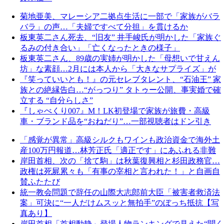
菊地亜美、マレーシア二拠点生活に一部で「家族がバラ
バラ」の声…「夫婦ですべて分担」を貫けるか
板東英二さん死去、“旧友” 井手峻氏が明かした「家族ぐ
るみの付き合い」「亡くなったときの様子」
板東英二さん、89歳の実姉が明かした「母想いで甘えん
坊」な素顔…2月には本人から「大きなサプライズ」が
『笑っていいとも！』の元セレブタレント、“石油王” 家
族との絶縁告白…“がっつり” タトゥー公開、事実婚で確
立する “自分らしさ”
『しゃべくり007』M！LK初登場で家族が旅費・高級
車・ブランド品を“おねだり”…一部視聴者はドン引き
「感覚が異常」高級シルクもワインも政治資金で海外土
産100万円報道…林芳正氏「適正です」にあふれる非難
岸田首相、次の「捨て駒」は秋葉復興相と杉田政務官…
政権は死屍累々も「有事の宰相と言われた！」と自画自
賛ふたたび
統一教会問題で辞任の山際大志郎前大臣「被害者救済法
案」可決に“一人だけムスッと無拍手”のぼっち抵抗【写
真あり】
岸田首相「首相動静」登場人物ランキングで見えた“聞く