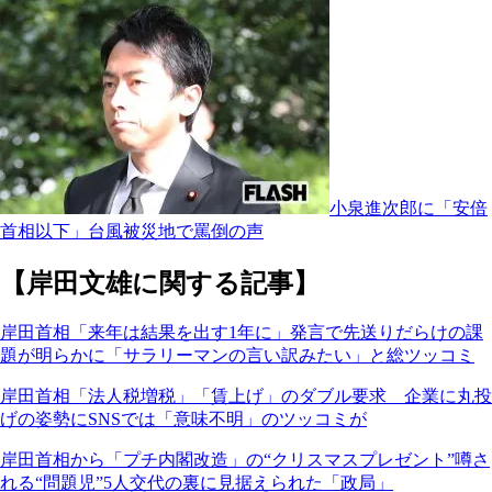
小泉進次郎に「安倍
首相以下」台風被災地で罵倒の声
【岸田文雄に関する記事】
岸田首相「来年は結果を出す1年に」発言で先送りだらけの課
題が明らかに「サラリーマンの言い訳みたい」と総ツッコミ
岸田首相「法人税増税」「賃上げ」のダブル要求 企業に丸投
げの姿勢にSNSでは「意味不明」のツッコミが
岸田首相から「プチ内閣改造」の“クリスマスプレゼント”噂さ
れる“問題児”5人交代の裏に見据えられた「政局」