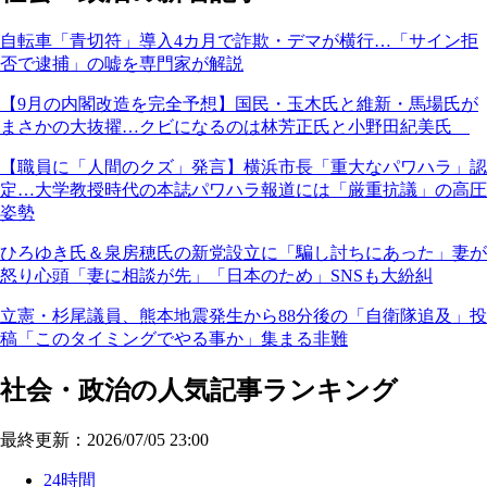
自転車「青切符」導入4カ月で詐欺・デマが横行…「サイン拒
否で逮捕」の嘘を専門家が解説
【9月の内閣改造を完全予想】国民・玉木氏と維新・馬場氏が
まさかの大抜擢…クビになるのは林芳正氏と小野田紀美氏
【職員に「人間のクズ」発言】横浜市長「重大なパワハラ」認
定…大学教授時代の本誌パワハラ報道には「厳重抗議」の高圧
姿勢
ひろゆき氏＆泉房穂氏の新党設立に「騙し討ちにあった」妻が
怒り心頭「妻に相談が先」「日本のため」SNSも大紛糾
立憲・杉尾議員、熊本地震発生から88分後の「自衛隊追及」投
稿「このタイミングでやる事か」集まる非難
社会・政治の人気記事ランキング
最終更新：2026/07/05 23:00
24時間