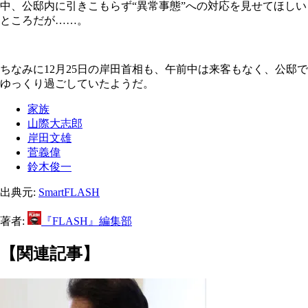
中、公邸内に引きこもらず“異常事態”への対応を見せてほしい
ところだが……。
ちなみに12月25日の岸田首相も、午前中は来客もなく、公邸で
ゆっくり過ごしていたようだ。
家族
山際大志郎
岸田文雄
菅義偉
鈴木俊一
出典元:
SmartFLASH
著者:
『FLASH』編集部
【関連記事】