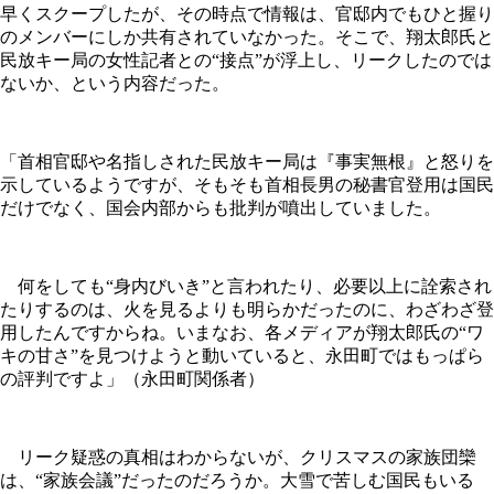
早くスクープしたが、その時点で情報は、官邸内でもひと握り
のメンバーにしか共有されていなかった。そこで、翔太郎氏と
民放キー局の女性記者との“接点”が浮上し、リークしたのでは
ないか、という内容だった。
「首相官邸や名指しされた民放キー局は『事実無根』と怒りを
示しているようですが、そもそも首相長男の秘書官登用は国民
だけでなく、国会内部からも批判が噴出していました。
何をしても“身内びいき”と言われたり、必要以上に詮索され
たりするのは、火を見るよりも明らかだったのに、わざわざ登
用したんですからね。いまなお、各メディアが翔太郎氏の“ワ
キの甘さ”を見つけようと動いていると、永田町ではもっぱら
の評判ですよ」（永田町関係者）
リーク疑惑の真相はわからないが、クリスマスの家族団欒
は、“家族会議”だったのだろうか。大雪で苦しむ国民もいる