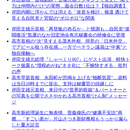
力は仲間内だけ“の実態…面会日数1位は？【独自調査】
岸田内閣に浮かんでは消える「改造を検討」報道 透けて
見える自民党と官邸の“ボロボロ”な関係
岸田文雄元首相「再登板の布石か」と憶測も…自民党“派
閥復活”気運のなか旧宏池会有志秘書会の研修会に登壇
高市首相の“次”見すえる茂木外相、得意の「日米外交」
でアピール狙う存在感…一方でベテラン議員は“中東”と
独自接触へ
岸田文雄元総理『しゃべくり007』にゲスト出演 軽快ト
ーク披露も“増税めがね”ネタ化に「不愉快すぎる」批判
の声
高市早苗首相 永田町が悲鳴を上げる“独断気質”…資料
は当日20時までに提出、支持は秘書官の頭越しに
岸田文雄元首相、来日中の“世界的歌姫”＆パートナーと
の写真を公開でささやかれる高市首相“けん制”メッセー
ジ
高市新総理誕生に無表情、菅義偉氏の“健康不安説”再
燃…「すごい差が」片山さつき新財務相もうっかり漏ら
した重大証言