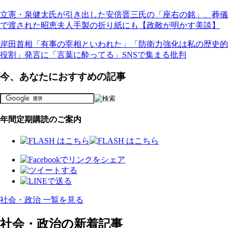
立憲・泉健太氏が引き出した安倍晋三氏の「座右の銘」、葬儀
で渡された昭恵夫人手製の折り紙にも【政敵が明かす美談】
岸田首相「有事の宰相といわれた」「防衛力強化は私の歴史的
役割」発言に「言葉に酔ってる」SNSで集まる批判
今、あなたにおすすめの記事
年間定期購読のご案内
社会・政治 一覧を見る
社会・政治の新着記事