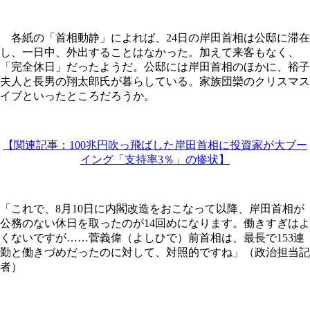
各紙の「首相動静」によれば、24日の岸田首相は公邸に滞在
し、一日中、外出することはなかった。加えて来客もなく、
「完全休日」だったようだ。公邸には岸田首相のほかに、裕子
夫人と長男の翔太郎氏が暮らしている。家族団欒のクリスマス
イブといったところだろうか。
【関連記事：100兆円吹っ飛ばした岸田首相に投資家が大ブー
イング「支持率3％」の惨状】
「これで、8月10日に内閣改造をおこなって以降、岸田首相が
公務のない休日を取ったのが14回めになります。働きすぎはよ
くないですが……菅義偉（よしひで）前首相は、最長で153連
勤と働きづめだったのに対して、対照的ですね」（政治担当記
者）