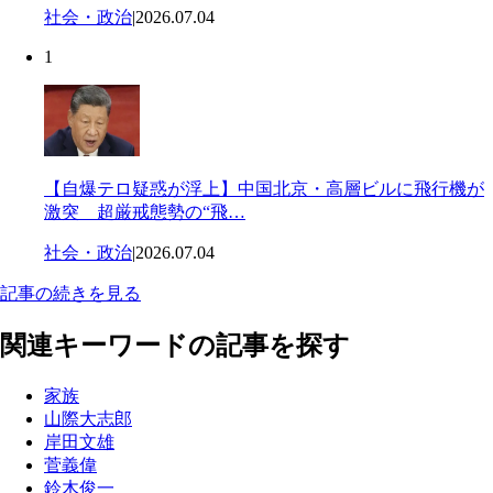
社会・政治
|
2026.07.04
1
【自爆テロ疑惑が浮上】中国北京・高層ビルに飛行機が
激突 超厳戒態勢の“飛…
社会・政治
|
2026.07.04
記事の続きを見る
関連キーワードの記事を探す
家族
山際大志郎
岸田文雄
菅義偉
鈴木俊一