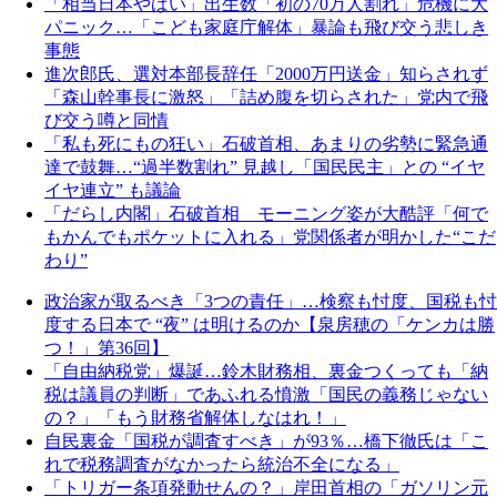
「相当日本やばい」出生数「初の70万人割れ」危機に大
パニック…「こども家庭庁解体」暴論も飛び交う悲しき
事態
進次郎氏、選対本部長辞任「2000万円送金」知らされず
「森山幹事長に激怒」「詰め腹を切らされた」党内で飛
び交う噂と同情
「私も死にもの狂い」石破首相、あまりの劣勢に緊急通
達で鼓舞…“過半数割れ” 見越し「国民民主」との “イヤ
イヤ連立” も議論
「だらし内閣」石破首相 モーニング姿が大酷評「何で
もかんでもポケットに入れる」党関係者が明かした“こだ
わり”
政治家が取るべき「3つの責任」…検察も忖度、国税も忖
度する日本で “夜” は明けるのか【泉房穂の「ケンカは勝
つ！」第36回】
「自由納税党」爆誕…鈴木財務相、裏金つくっても「納
税は議員の判断」であふれる憤激「国民の義務じゃない
の？」「もう財務省解体しなはれ！」
自民裏金「国税が調査すべき」が93％…橋下徹氏は「こ
れで税務調査がなかったら統治不全になる」
「トリガー条項発動せんの？」岸田首相の「ガソリン元