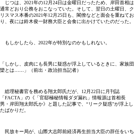
じつは、2021年の12月24日は金曜日だったため、岸田首相は
通常どおり公務をおこなっていた。そして、翌日の土曜日、ク
リスマス本番の2021年12月25日も、閣僚などと面会を重ねてお
り、夜には鈴木俊一財務大臣と会食に出かけていたのだった。
もしかしたら、2022年が特別なのかもしれない。
「しかし、皮肉にも長男に疑惑が浮上しているときに、家族団
欒とは……」（前出・政治担当記者）
総理秘書官を務める翔太郎氏だが、12月22日に月刊誌
「FACTA」の《「官邸極秘情報ダダ漏れ」情報源は首相長
男・岸田翔太郎氏か》と題した記事で、“リーク疑惑”が浮上し
たばかりだ。
民放キー局が、山際大志郎前経済再生担当大臣の辞任をいち