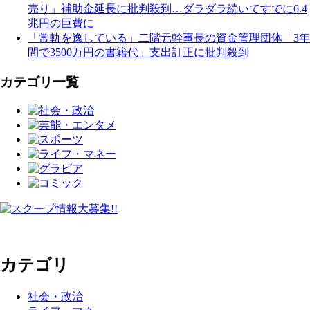
売り」補助金延長に批判殺到…ダラダラ続いてすでに6.4
兆円の巨費に
「常軌を逸している」二階元幹事長の資金管理団体「3年
間で3500万円の書籍代」支出訂正に批判殺到
カテゴリ一覧
カテゴリ
社会・政治