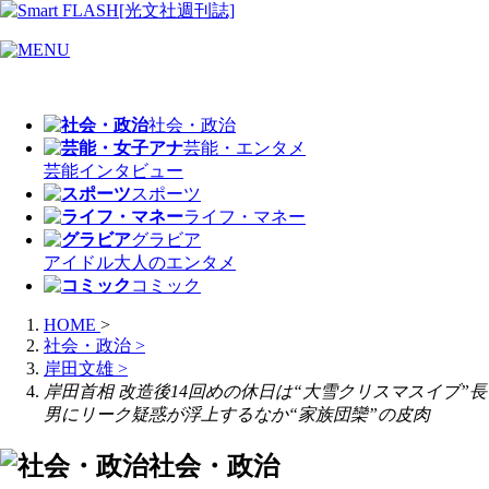
社会・政治
芸能・エンタメ
芸能
インタビュー
スポーツ
ライフ・マネー
グラビア
アイドル
大人のエンタメ
コミック
HOME
>
社会・政治
>
岸田文雄
>
岸田首相 改造後14回めの休日は“大雪クリスマスイブ”長
男にリーク疑惑が浮上するなか“家族団欒”の皮肉
社会・政治