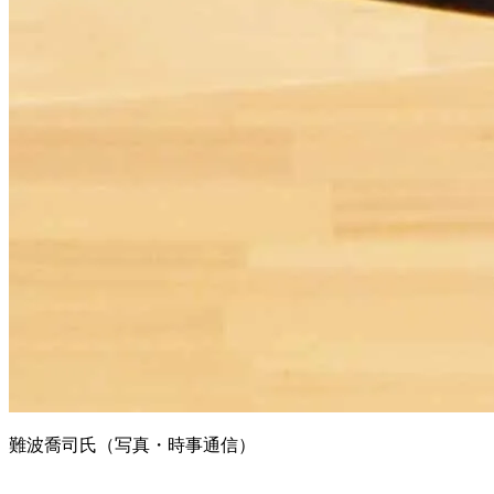
難波喬司氏（写真・時事通信）