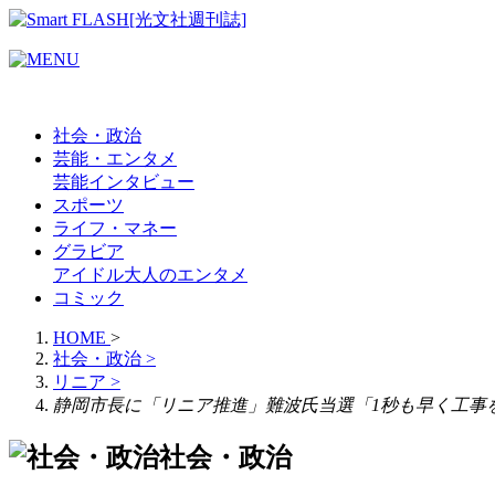
社会・政治
芸能・エンタメ
芸能
インタビュー
スポーツ
ライフ・マネー
グラビア
アイドル
大人のエンタメ
コミック
HOME
>
社会・政治
>
リニア
>
静岡市長に「リニア推進」難波氏当選「1秒も早く工事
社会・政治