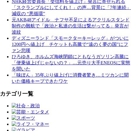
NHK経営委員長「受信料を値上げ」発言に寄せられる
「スクランブルにしてくれ！」の声…背景に「7年連続」
減収の “悪循環”
元AKB48アイドル ナフサ不足によるアクリルスタンド
制作の難航で「政治と私達の生活は繋がってる」発言が
波紋
ディズニーランド「スモークターキーレッグ」がついに
1200円へ値上げ チケットも高騰で“遠のく夢の国”にフ
ァン悲嘆
ひろゆき、ホルムズ海峡閉鎖にともなうガソリン高騰に
「便乗値上げじゃないの？」…元売り大手ENEOSに実態
を聞いた
「味ぽん」35年ぶり値上げに消費者驚き…ミツカンに聞
いた価格キープできたワケ
カテゴリ一覧