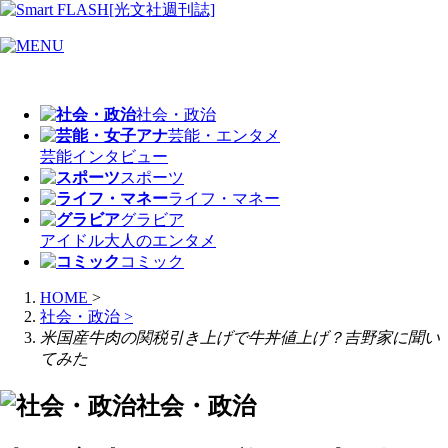
社会・政治
芸能・エンタメ
芸能
インタビュー
スポーツ
ライフ・マネー
グラビア
アイドル
大人のエンタメ
コミック
HOME
>
社会・政治
>
米国産牛肉の関税引き上げで牛丼値上げ？吉野家に聞い
てみた
社会・政治