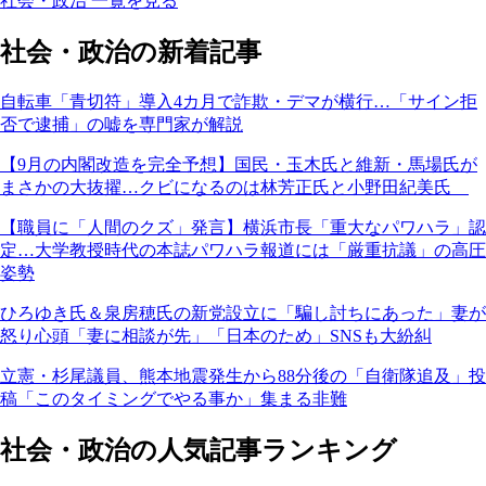
社会・政治 一覧を見る
社会・政治の新着記事
自転車「青切符」導入4カ月で詐欺・デマが横行…「サイン拒
否で逮捕」の嘘を専門家が解説
【9月の内閣改造を完全予想】国民・玉木氏と維新・馬場氏が
まさかの大抜擢…クビになるのは林芳正氏と小野田紀美氏
【職員に「人間のクズ」発言】横浜市長「重大なパワハラ」認
定…大学教授時代の本誌パワハラ報道には「厳重抗議」の高圧
姿勢
ひろゆき氏＆泉房穂氏の新党設立に「騙し討ちにあった」妻が
怒り心頭「妻に相談が先」「日本のため」SNSも大紛糾
立憲・杉尾議員、熊本地震発生から88分後の「自衛隊追及」投
稿「このタイミングでやる事か」集まる非難
社会・政治の人気記事ランキング