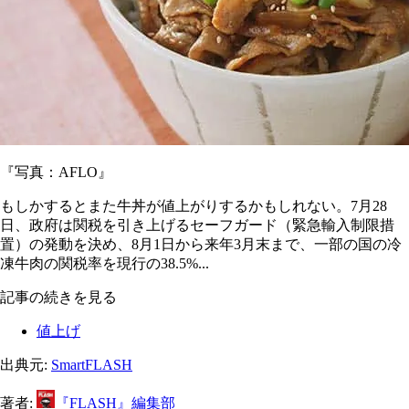
『写真：AFLO』
もしかするとまた牛丼が値上がりするかもしれない。7月28
日、政府は関税を引き上げるセーフガード（緊急輸入制限措
置）の発動を決め、8月1日から来年3月末まで、一部の国の冷
凍牛肉の関税率を現行の38.5%...
記事の続きを見る
値上げ
出典元:
SmartFLASH
著者:
『FLASH』編集部