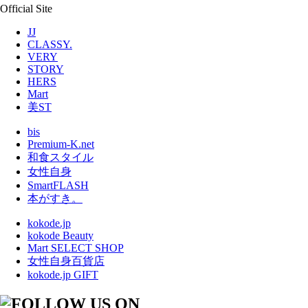
Official Site
JJ
CLASSY.
VERY
STORY
HERS
Mart
美ST
bis
Premium-K.net
和食スタイル
女性自身
SmartFLASH
本がすき。
kokode.jp
kokode Beauty
Mart SELECT SHOP
女性自身百貨店
kokode.jp GIFT