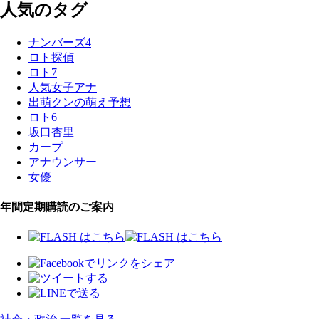
人気のタグ
ナンバーズ4
ロト探偵
ロト7
人気女子アナ
出萌クンの萌え予想
ロト6
坂口杏里
カープ
アナウンサー
女優
年間定期購読のご案内