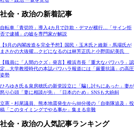
社会・政治 一覧を見る
社会・政治の新着記事
自転車「青切符」導入4カ月で詐欺・デマが横行…「サイン拒
否で逮捕」の嘘を専門家が解説
【9月の内閣改造を完全予想】国民・玉木氏と維新・馬場氏が
まさかの大抜擢…クビになるのは林芳正氏と小野田紀美氏
【職員に「人間のクズ」発言】横浜市長「重大なパワハラ」認
定…大学教授時代の本誌パワハラ報道には「厳重抗議」の高圧
姿勢
ひろゆき氏＆泉房穂氏の新党設立に「騙し討ちにあった」妻が
怒り心頭「妻に相談が先」「日本のため」SNSも大紛糾
立憲・杉尾議員、熊本地震発生から88分後の「自衛隊追及」投
稿「このタイミングでやる事か」集まる非難
社会・政治の人気記事ランキング