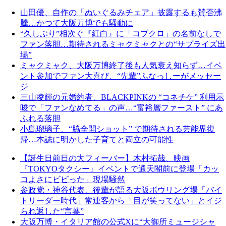
山田優、自作の「ぬいぐるみチェア」披露するも賛否沸
騰…かつて大阪万博でも騒動に
“久しぶり”相次ぐ『紅白』に「コブクロ」の名前なしで
ファン落胆…期待されるミャクミャクとの“サプライズ出
場”
ミャクミャク、大阪万博終了後も人気衰え知らず…イベ
ント参加でファン大喜び、“先輩”ふなっしーがメッセー
ジ
三山凌輝の元婚約者、BLACKPINKの “コネチケ” 利用示
唆で「ファンなめてる」の声…“富裕層ファースト” にあ
ふれる落胆
小島瑠璃子、“脇全開ショット” で期待される芸能界復
帰…本誌に明かした子育てと両立の可能性
【誕生日前日の大フィーバー】木村拓哉、映画
『TOKYOタクシー』イベントで通天閣前に登場「カッ
コよさにビビった」現場騒然
参政党・神谷代表、後輩が語る大阪ボウリング場「バイ
トリーダー時代」常連客から「目が笑ってない」とイジ
られ返した“言葉”
大阪万博・イタリア館の公式Xに“大御所ミュージシャ