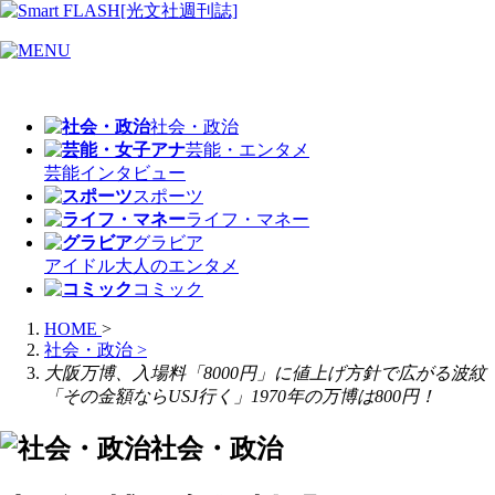
社会・政治
芸能・エンタメ
芸能
インタビュー
スポーツ
ライフ・マネー
グラビア
アイドル
大人のエンタメ
コミック
HOME
>
社会・政治
>
大阪万博、入場料「8000円」に値上げ方針で広がる波紋
「その金額ならUSJ行く」1970年の万博は800円！
社会・政治