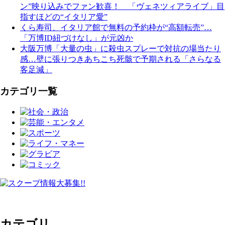
ン”映り込みでファン歓喜！ 「ヴェネツィアライブ」目
指すほどの“イタリア愛”
くら寿司、イタリア館で無料の予約枠が“高額転売”…
「万博ID紐づけなし」が元凶か
大阪万博「大量の虫」に殺虫スプレーで対抗の場当たり
感…壁に張りつきあちこち死骸で予期される「さらなる
客足減」
カテゴリ一覧
カテゴリ