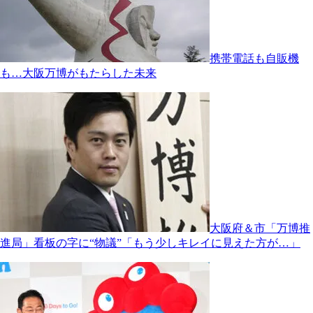
携帯電話も自販機
も…大阪万博がもたらした未来
大阪府＆市「万博推
進局」看板の字に“物議”「もう少しキレイに見えた方が…」