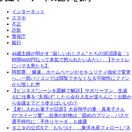
インターネット
スマホ
不正
詐欺
警視庁
銀行
44歳主婦が明かす “寂しいおじさん” たちの泥沼課金「1
時間6600円払って本気で怒られたいみたい」【チャトレ
にハマる男たち】
阿部寛 「爆速」ホームページがセキュリティ強化で変更
へ…一部パソコンでは閲覧できなくなる可能性にファン
から惜しむ声
【ビジネス7シーンを図解で解説】サボリーマン、生成
AIに仕事を “丸投げ” したら会社人生が楽ちんに！出勤か
ら会議までどう使えばいいの？
【差し入れお菓子が話題】大谷翔平の妻・真美子さん
の“スイーツ愛”…自身の好物は「固めのプリン」バスケ
選手時代に「手作りケーキ」も披露
タニタの公式Xで「もちつけ」…東洋水産フォローし“ネ