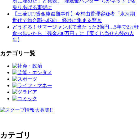
所に埋めた」と発表、“埋蔵金ハンター”らがネットで名
乗りあげる事態に
【三菱UFJ貸金庫盗難事件】今村由香理容疑者「氷河期
世代で総合職へ転向」経歴に集まる驚き
どうする！サマージャンボで当たった2億円…5年で2万軒
食べ歩いたら「残金200万円」に【宝くじ当せん後の人
生】
カテゴリ一覧
カテゴリ