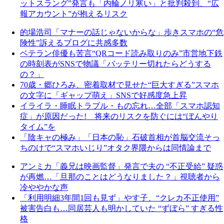
ットスラング”発言も「内輪ノリ寒い」と批判殺到、“広
報アカウント”が抱えるリスク
的場浩司「マナーの話じゃないからな」歩きスマホの“危
険性”訴えるブログに共感多数
ベテラン俳優も苦言“QRコード読み取りのみ”市営地下鉄
の時刻表がSNSで物議「バッテリー切れたらどうする
の？」
70歳・郷ひろみ、密着取材で見せた“巨大すぎる”スマホ
の文字に「ギャップ萌え」SNSで好感度急上昇
イライラ・睡眠トラブル・もの忘れ…全部「スマホ認知
症」が原因だった! 将来のリスクを防ぐには“ぼんやり
タイム”を
「陰キャの極み」「日本の恥」石破首相が首脳交流そっ
ちのけで“スマホいじり”オタク界隈からは同情論まで
アンミカ「義兄は映画監督」発言で夫の “不正受給” 疑惑
が再燃…「旦那のことはどうなりました？」視聴者から
冷ややかな声
「利用明細3年間1回も見ず」やす子、“クレカ不正使用”
被害告白も…同居芸人も明かしていた “ずぼら” すぎる性
格