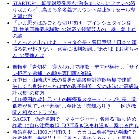
STARTO社、転売対策発表も“激あま”ぶりにファンの怒
り収まらず…高まる多名義アカウント禁止&リセール導
入望む声
「いま思えばみごとな切り抜け」アインシュタイン稲
田“性的画像要求騒動”の対応で後輩芸人の「株」急上昇
の謎
「とっとと出てけよ」トヨタ会長・豊田章男「日本で頑
張る気が起きない」発言に批判殺到…“わがままお坊ちゃ
ん”の実像とは
自転車「青切符」導入4カ月で詐欺・デマが横行…「サイ
ン拒否で逮捕」の嘘を専門家が解説
元中日・山崎武司氏の長男が高級時計詐欺容疑で逮捕
厳しくも良好だったはずの親子関係、父の趣味は“高級時
計収集”の皮肉
【16億円詐欺】元アナの医療系スタートアップ社長、関
係者が見ていた“素顔”…会社は「売却ありき」、医療機
関と相次ぐトラブル
GACKT、偽造名刺で「マネージャー」名乗る“振り込め
詐欺”に自ら注意喚起「犯罪巻き込まれ過ぎ」案じる声も
新婚直後に1300万円消失！ カカロニ栗谷“妻の独断”で
詐欺被害、先輩芸人も「奥さん責められへん」と同情