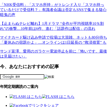
「NHK受信料」「スマホ所持」がトレンド入り「スマホ持っ
ているだけで受信料？」有識者会議は否定もSNSで集まる疑心
暗鬼の声
【止まらぬテレビ離れ】1月ドラマ “全作が平均視聴率10％割
れ”の衝撃…10年前は6作、進む「話題作は配信」の流れ
マイナカード駆け込み申請で役場は大混雑、ネットも80分待ち
「夏休みの宿題かよ」…オンラインは1日延長の “救済措置” も
サンド富澤、愛用のガラケー電波停止を前に「怖いです。最後
は見届けたい」
今、あなたにおすすめの記事
年間定期購読のご案内