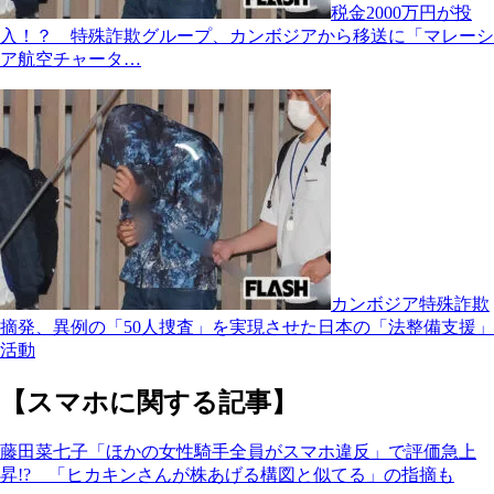
税金2000万円が投
入！？ 特殊詐欺グループ、カンボジアから移送に「マレーシ
ア航空チャータ…
カンボジア特殊詐欺
摘発、異例の「50人捜査」を実現させた日本の「法整備支援」
活動
【スマホに関する記事】
藤田菜七子「ほかの女性騎手全員がスマホ違反」で評価急上
昇!? 「ヒカキンさんが株あげる構図と似てる」の指摘も