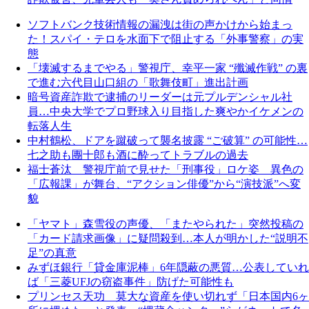
ソフトバンク技術情報の漏洩は街の声かけから始まっ
た！スパイ・テロを水面下で阻止する「外事警察」の実
態
「壊滅するまでやる」警視庁、幸平一家 “殲滅作戦” の裏
で進む六代目山口組の「歌舞伎町」進出計画
暗号資産詐欺で逮捕のリーダーは元プルデンシャル社
員…中央大学でプロ野球入り目指した爽やかイケメンの
転落人生
中村鶴松、ドアを蹴破って襲名披露 “ご破算” の可能性…
七之助も團十郎も酒に酔ってトラブルの過去
福士蒼汰 警視庁前で見せた「刑事役」ロケ姿 異色の
「広報課」が舞台、“アクション俳優”から“演技派”へ変
貌
「ヤマト」森雪役の声優、「またやられた」突然投稿の
「カード請求画像」に疑問殺到…本人が明かした“説明不
足”の真意
みずほ銀行「貸金庫泥棒」6年隠蔽の悪質…公表していれ
ば「三菱UFJの窃盗事件」防げた可能性も
プリンセス天功 莫大な資産を使い切れず「日本国内6ヶ