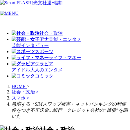
社会・政治
芸能・エンタメ
芸能
インタビュー
スポーツ
ライフ・マネー
グラビア
アイドル
大人のエンタメ
コミック
HOME
>
社会・政治
>
スマホ
>
急増する「SIMスワップ被害」ネットバンキングの利便
性をつき不正送金…銀行、クレジット会社の“補償”を聞
いた
社会・政治