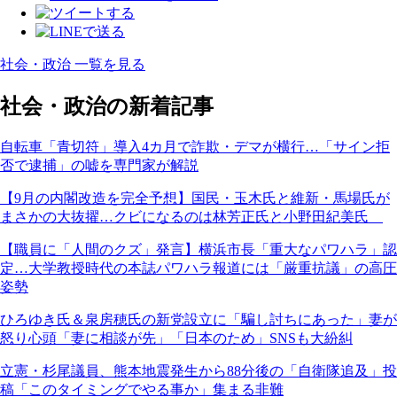
社会・政治 一覧を見る
社会・政治の新着記事
自転車「青切符」導入4カ月で詐欺・デマが横行…「サイン拒
否で逮捕」の嘘を専門家が解説
【9月の内閣改造を完全予想】国民・玉木氏と維新・馬場氏が
まさかの大抜擢…クビになるのは林芳正氏と小野田紀美氏
【職員に「人間のクズ」発言】横浜市長「重大なパワハラ」認
定…大学教授時代の本誌パワハラ報道には「厳重抗議」の高圧
姿勢
ひろゆき氏＆泉房穂氏の新党設立に「騙し討ちにあった」妻が
怒り心頭「妻に相談が先」「日本のため」SNSも大紛糾
立憲・杉尾議員、熊本地震発生から88分後の「自衛隊追及」投
稿「このタイミングでやる事か」集まる非難