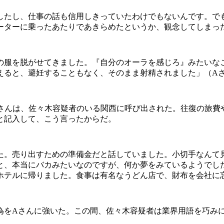
したし、仕事の話も信用しきっていたわけでもないんです。で
ーターに乗ったあたりであきらめたというか、観念してしまっ
服を脱がせてきました。『自分のオーラを感じろ』みたいなこ
えると、避妊することもなく、そのまま射精されました」（A
Aさんは、佐々木容疑者のいる関西に呼び出された。往復の旅費
円と記入して、こう言ったからだ。
た。売り出すための準備金だと話していました。小切手なんて
と、本当にバカみたいなのですが、何か夢をみているようでし
ホテルに帰りました。食事は有名なうどん店で、財布を会社に
為をAさんに強いた。この間、佐々木容疑者は業界用語を巧み