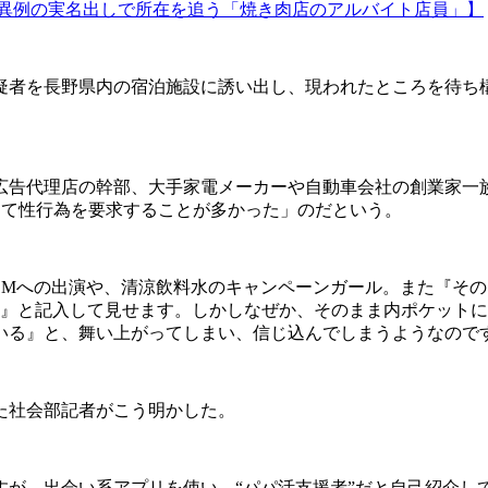
が異例の実名出しで所在を追う「焼き肉店のアルバイト店員」】
者を長野県内の宿泊施設に誘い出し、現われたところを待ち
告代理店の幹部、大手家電メーカーや自動車会社の創業家一族
して性行為を要求することが多かった」のだという。
CMへの出演や、清涼飲料水のキャンペーンガール。また『そ
円』と記入して見せます。しかしなぜか、そのまま内ポケット
いる』と、舞い上がってしまい、信じ込んでしまうようなので
た社会部記者がこう明かした。
が、出会い系アプリを使い、“パパ活支援者”だと自己紹介し