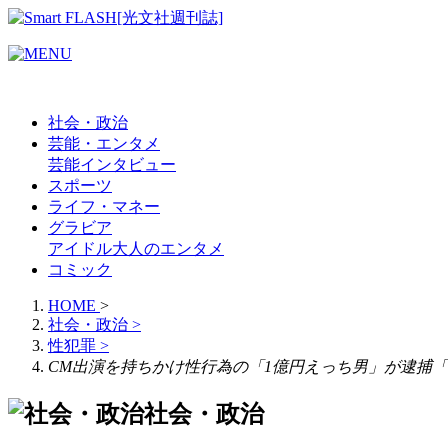
社会・政治
芸能・エンタメ
芸能
インタビュー
スポーツ
ライフ・マネー
グラビア
アイドル
大人のエンタメ
コミック
HOME
>
社会・政治
>
性犯罪
>
CM出演を持ちかけ性行為の「1億円えっち男」が逮捕「
社会・政治