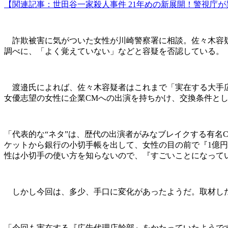
【関連記事：世田谷一家殺人事件 21年めの新展開！警視庁
詐欺被害に気がついた女性が川崎警察署に相談。佐々木容疑
調べに、「よく覚えていない」などと容疑を否認している。
渡邉氏によれば、佐々木容疑者はこれまで「実在する大手広
女優志望の女性に企業CMへの出演を持ちかけ、交換条件と
「代表的な“ネタ”は、歴代の出演者がみなブレイクする有名
ケットから銀行の小切手帳を出して、女性の目の前で『1億
性は小切手の使い方を知らないので、『すごいことになって
しかし今回は、多少、手口に変化があったようだ。取材し
「今回も実在する『広告代理店幹部』をかたっていたようです