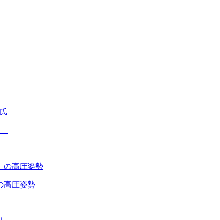
氏
の高圧姿勢