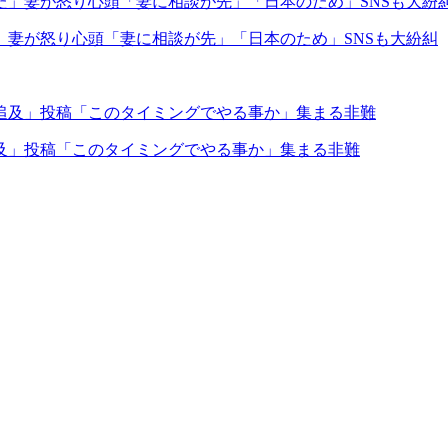
妻が怒り心頭「妻に相談が先」「日本のため」SNSも大紛糾
及」投稿「このタイミングでやる事か」集まる非難