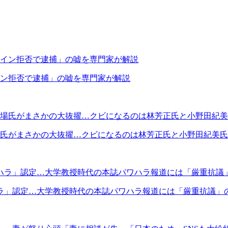
イン拒否で逮捕」の嘘を専門家が解説
場氏がまさかの大抜擢…クビになるのは林芳正氏と小野田紀美
ラ」認定…大学教授時代の本誌パワハラ報道には「厳重抗議」