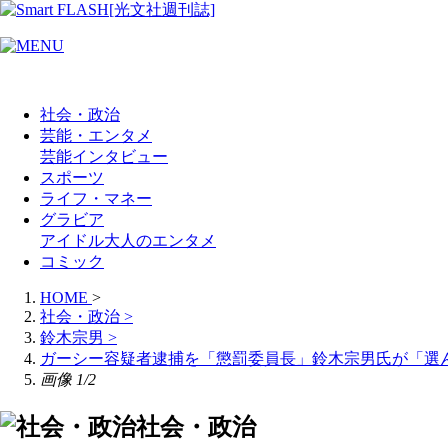
社会・政治
芸能・エンタメ
芸能
インタビュー
スポーツ
ライフ・マネー
グラビア
アイドル
大人のエンタメ
コミック
HOME
>
社会・政治
>
鈴木宗男
>
ガーシー容疑者逮捕を「懲罰委員長」鈴木宗男氏が「選
画像 1/2
社会・政治