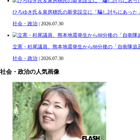
ひろゆき氏＆泉房穂氏の新党設立に「騙し討ちにあった」
社会・政治
| 2026.07.30
立憲・杉尾議員、熊本地震発生から88分後の「自衛隊追
社会・政治
| 2026.07.30
社会・政治の人気画像