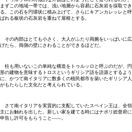
まずこの地域一帯では、浅い地層から容易に石灰岩を採取でき
る。この石を円環状に積み上げて、さらにキアンカレッレと呼
ばれる板状の石灰岩を重ねて屋根とする。
その内部はとても小さく、大人がふたり両腕をいっぱいに広
げたら、両側の壁にさわることができるほどだ。
柱も用いないこの単純な構造をトゥルッロと呼ぶのだが、円
形の建物を意味するトロスというギリシア語を語源とするよう
に、かつて南イタリアに数多くの植民都市を築いたギリシア人
がもたらした文化だと考えられている。
さて南イタリアを実質的に支配していたスペイン王は、全領
主にお触れを出した。新しい家を建てる時にはナポリ総督府に
申告し許可をもらうこと——。