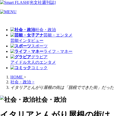
社会・政治
芸能・エンタメ
芸能
インタビュー
スポーツ
ライフ・マネー
グラビア
アイドル
大人のエンタメ
コミック
HOME
>
社会・政治
>
イタリアとんがり屋根の街は「脱税でできた街」だった
社会・政治
イタリアとんがり屋根の街は