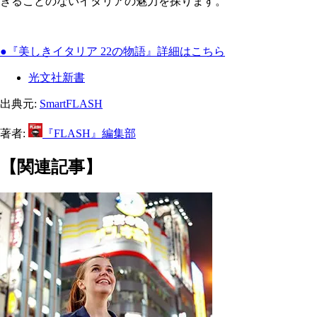
きることのないイタリアの魅力を探ります。
●『美しきイタリア 22の物語』詳細はこちら
光文社新書
出典元:
SmartFLASH
著者:
『FLASH』編集部
【関連記事】