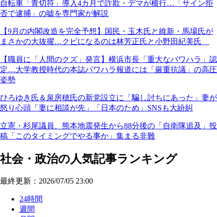
自転車「青切符」導入4カ月で詐欺・デマが横行…「サイン拒
否で逮捕」の嘘を専門家が解説
【9月の内閣改造を完全予想】国民・玉木氏と維新・馬場氏が
まさかの大抜擢…クビになるのは林芳正氏と小野田紀美氏
【職員に「人間のクズ」発言】横浜市長「重大なパワハラ」認
定…大学教授時代の本誌パワハラ報道には「厳重抗議」の高圧
姿勢
ひろゆき氏＆泉房穂氏の新党設立に「騙し討ちにあった」妻が
怒り心頭「妻に相談が先」「日本のため」SNSも大紛糾
立憲・杉尾議員、熊本地震発生から88分後の「自衛隊追及」投
稿「このタイミングでやる事か」集まる非難
社会・政治の人気記事ランキング
最終更新：2026/07/05 23:00
24時間
週間