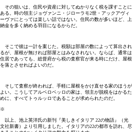
その狙いは、住民や資産に対してぬかりなく税を課すことに
ある。時の領主ジョヴァンニ・ジローラモ2世・アックアヴィ
ーヴァにとっては楽しい話ではない。住民の数が多いほど、上
納金を多く納める羽目になるからだ。
そこで彼は一計を案じた。税額は部屋の数によって算出され
るが、屋根が無ければ部屋とはみなされない。ならば、通常は
住居であっても、総督府から税の査察官が来る時にだけ、屋根
を落とさせればよいのだ。
そして査察が終われば、手軽に屋根をかけ直せる家のほうが
よい。こうしてアルベロベッロの家は、領主が脱税をはかるた
めに、すべてトゥルッロであることが求められたのだ。
※
以上、池上英洋氏の新刊『美しきイタリア 22の物語』（光
文社新書）より引用しました。イタリアの22の都市を訪れ、尽