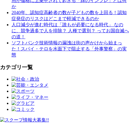
用が価格に上乗せされて起きる「緑のインフレ」とは何
か
2040年、認知症高齢者の数が子どもの数を上回る！認知
症発症のリスクはどこまで軽減できるのか
人口減少が進む時代は「誰もが必要になる時代」 なの
に、競争過多で人を排除？ 人種で選別？ ってお国自滅へ
の道！
ソフトバンク技術情報の漏洩は街の声かけから始まっ
た！スパイ・テロを水面下で阻止する「外事警察」の実
態
カテゴリ一覧