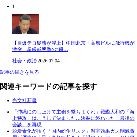
1
【自爆テロ疑惑が浮上】中国北京・高層ビルに飛行機が
激突 超厳戒態勢の“飛…
社会・政治
|
2026.07.04
記事の続きを見る
関連キーワードの記事を探す
光文社新書
「沖縄にのし上げて主砲を撃ちまくれ」戦艦大和の「海
上特攻」はこうして決まった…決裂に終わった「最後の
会談」を再現
脱炭素化が招く「国内紛争リスク」温室効果ガス削減費