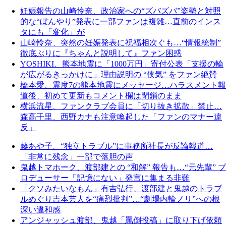
妊娠報告の山崎怜奈、政治家への“ズバズバ”姿勢と対照
的な“ぼんやり”発表に一部ファンは複雑…直前のインス
タにも「変化」が
山崎怜奈、突然の妊娠発表に祝福相次ぐも…“情報統制”
徹底ぶりに『ちゃんと説明して』ファン困惑
YOSHIKI、熊本地震に「1000万円」寄付公表「支援の輪
が広がるきっかけに」理由説明の “侠気” をファン絶賛
橋本愛、震度7の熊本地震にメッセージ…ハラスメント報
道後、初めて更新もコメント欄は閉鎖のまま
横浜流星、ファンクラブ会員に「切り抜き拡散」禁止…
森高千里、西野カナも注意喚起した「ファンのマナー違
反」
藤あや子、“独立トラブル”に事務所社長が反論報道…
「非常に残念」一部で落胆の声
鬼越トマホーク、渡部建との “和解” 報告も…“元先輩” プ
ロデューサー「記憶にない」発言に集まる非難
「クソみたいなもん」有吉弘行、渡部建と鬼越のトラブ
ルめぐり吉本芸人を“痛烈批判”…“劇場内輪ノリ”への根
深い違和感
アンジャッシュ渡部、鬼越「罵倒投稿」に取り下げ依頼