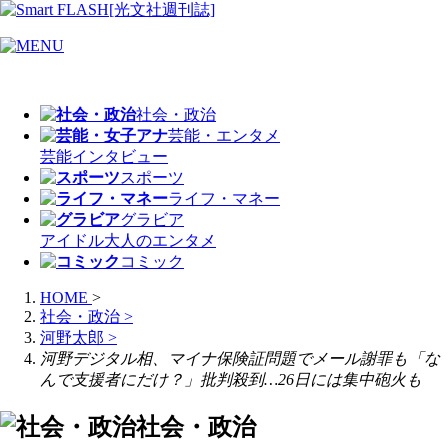
社会・政治
芸能・エンタメ
芸能
インタビュー
スポーツ
ライフ・マネー
グラビア
アイドル
大人のエンタメ
コミック
HOME
>
社会・政治
>
河野太郎
>
河野デジタル相、マイナ保険証問題でメール謝罪も「な
んで支援者にだけ？」批判殺到…26日には集中砲火も
社会・政治