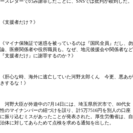
ースレターでのみ謝罪したことに、SNSでは批判が殺到した。
《支援者だけ？》
《マイナ保険証で迷惑を被っているのは『国民全員』だし、勿
論、医療関係者や役所職員も。なぜ、地元後援会や関係者など
『支援者だけ』に謝罪するのか？》
《肝心な時、海外に逃亡していた河野太郎くん 今更、悪あが
きするな！》
河野大臣が外遊中の7月14日には、埼玉県所沢市で、80代女
性のマイナンバーの紐づけを誤り、計5万7516円を別人の口座
に振り込むミスがあったことが発表された。厚生労働省は、自
治体に対してあらためて点検を求める通知を出した。