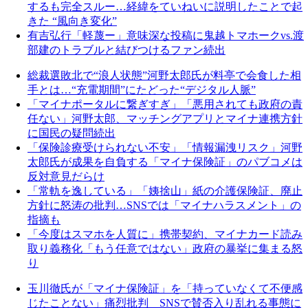
するも完全スルー…経緯をていねいに説明したことで起
きた “風向き変化”
有吉弘行「軽蔑ー」意味深な投稿に鬼越トマホークvs.渡
部建のトラブルと結びつけるファン続出
総裁選敗北で“浪人状態”河野太郎氏が料亭で会食した相
手とは…“充電期間”にたどった“デジタル人脈”
「マイナポータルに繋ぎすぎ」「悪用されても政府の責
任ない」河野太郎、マッチングアプリとマイナ連携方針
に国民の疑問続出
「保険診療受けられない不安」「情報漏洩リスク」河野
太郎氏が成果を自負する「マイナ保険証」のパブコメは
反対意見だらけ
「常軌を逸している」「姨捨山」紙の介護保険証、廃止
方針に怒涛の批判…SNSでは「マイナハラスメント」の
指摘も
「今度はスマホを人質に」携帯契約、マイナカード読み
取り義務化「もう任意ではない」政府の暴挙に集まる怒
り
玉川徹氏が「マイナ保険証」を「持っていなくて不便感
じたことない」痛烈批判 SNSで賛否入り乱れる事態に