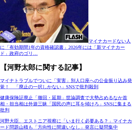
マイナカードない人
に「有効期間1年の資格確認書」2026年には「新マイナカー
ド」政府のゴリ…
【河野太郎に関する記事】
マイナトラブルでついに「実害」別人口座への公金振り込み発
覚！ 「廃止の一択しかない」SNSで批判殺到
健康保険証廃止「撤回・延期」世論調査で大勢占めるなか首
相・担当相は外遊三昧「国民の声に耳を傾けろ」SNSに集まる
批判
河野大臣、エストニア視察に「いま行く必要ある？」マイナカ
ード問題山積も「方向性に間違いなし」発言に疑問集中