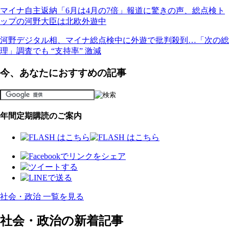
マイナ自主返納「6月は4月の7倍」報道に驚きの声、総点検ト
ップの河野大臣は北欧外遊中
河野デジタル相、マイナ総点検中に外遊で批判殺到…「次の総
理」調査でも “支持率” 激減
今、あなたにおすすめの記事
年間定期購読のご案内
社会・政治 一覧を見る
社会・政治の新着記事