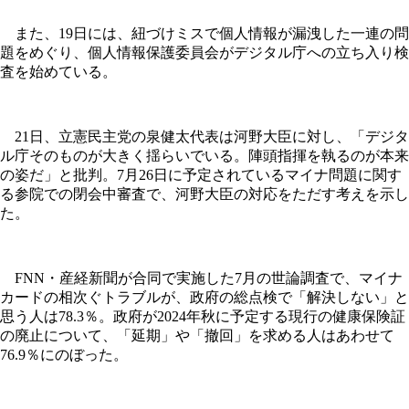
また、19日には、紐づけミスで個人情報が漏洩した一連の問
題をめぐり、個人情報保護委員会がデジタル庁への立ち入り検
査を始めている。
21日、立憲民主党の泉健太代表は河野大臣に対し、「デジタ
ル庁そのものが大きく揺らいでいる。陣頭指揮を執るのが本来
の姿だ」と批判。7月26日に予定されているマイナ問題に関す
る参院での閉会中審査で、河野大臣の対応をただす考えを示し
た。
FNN・産経新聞が合同で実施した7月の世論調査で、マイナ
カードの相次ぐトラブルが、政府の総点検で「解決しない」と
思う人は78.3％。政府が2024年秋に予定する現行の健康保険証
の廃止について、「延期」や「撤回」を求める人はあわせて
76.9％にのぼった。