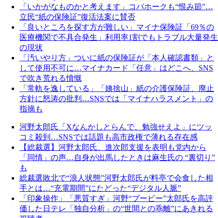
「いかがなものかと考えます」コバホークも“恨み節”…
立民“紙の保険証”復活法案に賛否
「良いところを探す方が難しい」マイナ保険証「69％の
医療機関で不具合発生」利用率1割でもトラブル大量発生
の現状
「汚いやり方」ついに紙の保険証が「本人確認書類」と
して使用不可に…マイナカード「任意」はどこへ、SNS
で吹き荒れる憤慨
「常軌を逸している」「姨捨山」紙の介護保険証、廃止
方針に怒涛の批判…SNSでは「マイナハラスメント」の
指摘も
河野太郎氏「Xなんかしとらんで、勉強せえよ」にツッ
コミ殺到…SNSでは話題も高市政権で薄れる存在感
【総裁選】河野太郎氏、進次郎支援を表明も党内から
「同情」の声…自身が出馬したときは麻生氏の “裏切り”
も
総裁選敗北で“浪人状態”河野太郎氏が料亭で会食した相
手とは…“充電期間”にたどった“デジタル人脈”
「印象操作」「悪質すぎ」河野“ブービー”太郎氏を高評
価した日テレ「独自分析」の“世間との乖離”にあきれる