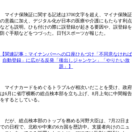
マイナ保険証に関する記述は3700文字を超え、マイナ保険証
の意義に加え、デジタル化が日本の医療や介護にもたらす利点
なども説明。ひも付けの際に誤登録が起きる要因や、誤登録を
防ぐ手順などをつづった。日刊スポーツが報じた。
【関連記事：マイナンバーへの口座ひもづけ「不同意なければ
自動登録」に広がる反発「後出しジャンケン」「やりたい放
題」】
マイナカードをめぐるトラブルが相次いだことを受け、政府
は6月に省庁横断の総点検本部を立ち上げ、8月上旬に中間報告
をするとしている。
だが、総点検本部のトップを務める河野大臣は、7月22日ま
での日程で、北欧や中東の6カ国を歴訪中。支援者向けのニュ