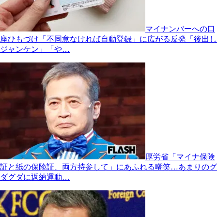
マイナンバーへの口
座ひもづけ「不同意なければ自動登録」に広がる反発「後出し
ジャンケン」「や…
厚労省「マイナ保険
証と紙の保険証、両方持参して」にあふれる嘲笑…あまりのグ
ダグダに返納運動…