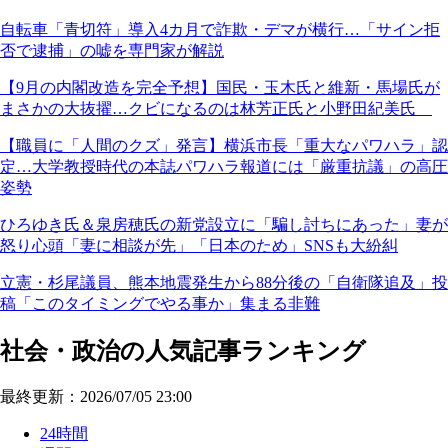
自転車「青切符」導入4カ月で詐欺・デマが横行…「サイン拒
否で逮捕」の嘘を専門家が解説
【9月の内閣改造を完全予想】国民・玉木氏と維新・馬場氏が
まさかの大抜擢…クビになるのは林芳正氏と小野田紀美氏
【職員に「人間のクズ」発言】横浜市長「重大なパワハラ」認
定…大学教授時代の本誌パワハラ報道には「厳重抗議」の高圧
姿勢
ひろゆき氏＆泉房穂氏の新党設立に「騙し討ちにあった」妻が
怒り心頭「妻に相談が先」「日本のため」SNSも大紛糾
立憲・杉尾議員、熊本地震発生から88分後の「自衛隊追及」投
稿「このタイミングでやる事か」集まる非難
社会・政治の人気記事ランキング
最終更新：2026/07/05 23:00
24時間