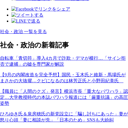
社会・政治 一覧を見る
社会・政治の新着記事
自転車「青切符」導入4カ月で詐欺・デマが横行…「サイン拒
否で逮捕」の嘘を専門家が解説
【9月の内閣改造を完全予想】国民・玉木氏と維新・馬場氏が
まさかの大抜擢…クビになるのは林芳正氏と小野田紀美氏
【職員に「人間のクズ」発言】横浜市長「重大なパワハラ」認
定…大学教授時代の本誌パワハラ報道には「厳重抗議」の高圧
姿勢
ひろゆき氏＆泉房穂氏の新党設立に「騙し討ちにあった」妻が
怒り心頭「妻に相談が先」「日本のため」SNSも大紛糾