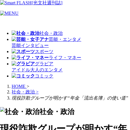
社会・政治
芸能・エンタメ
芸能
インタビュー
スポーツ
ライフ・マネー
グラビア
アイドル
大人のエンタメ
コミック
HOME
>
社会・政治
>
現役詐欺グループが明かす“年金「流出名簿」の使い道”
社会・政治
現役詐欺グループが明かす“年