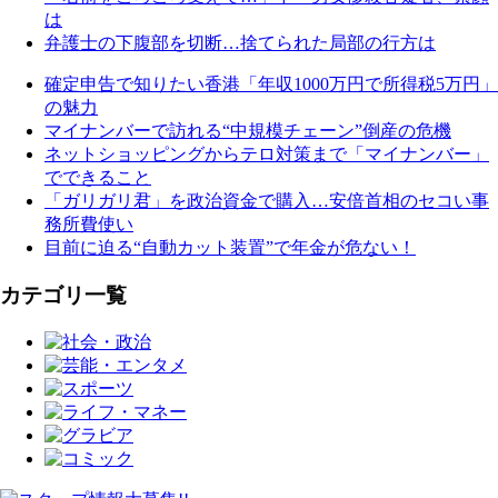
は
弁護士の下腹部を切断…捨てられた局部の行方は
確定申告で知りたい香港「年収1000万円で所得税5万円」
の魅力
マイナンバーで訪れる“中規模チェーン”倒産の危機
ネットショッピングからテロ対策まで「マイナンバー」
でできること
「ガリガリ君」を政治資金で購入…安倍首相のセコい事
務所費使い
目前に迫る“自動カット装置”で年金が危ない！
カテゴリ一覧