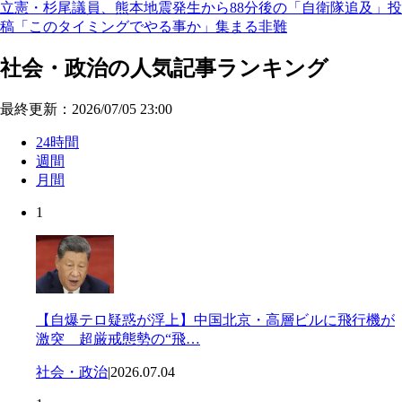
立憲・杉尾議員、熊本地震発生から88分後の「自衛隊追及」投
稿「このタイミングでやる事か」集まる非難
社会・政治の人気記事ランキング
最終更新：2026/07/05 23:00
24時間
週間
月間
1
【自爆テロ疑惑が浮上】中国北京・高層ビルに飛行機が
激突 超厳戒態勢の“飛…
社会・政治
|
2026.07.04