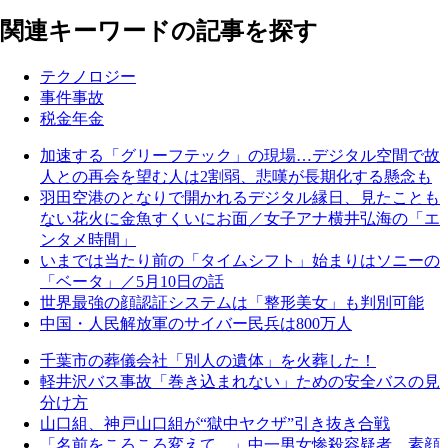
関連キーワードの記事を探す
テクノロジー
事件事故
税金年金
加速する「グリーフテック」の現場…デジタル空間で故
人との再会を望む人は2割弱、悲嘆が長期化する懸念も
羽田空港のとなりで開かれるデジタル縁日、見たことも
ない花火に金魚すくいにお面／女子アナ横井弘海の「エ
ンタメ時間」
いまでは当たり前の「タイムシフト」始まりはソニーの
「ベータ」／5月10日の話
世界最強の顔認証システムは「整形美女」も判別可能
中国・人民解放軍のサイバー民兵は800万人
千葉市の葬儀会社「別人の遺体」を火葬した！
軽井沢バス事故「巻き込まれない」ための安全バスの見
分け方
山口組、神戸山口組が“獄中ヤクザ”引き抜き合戦
「名前をころころ変えて…」中一男女惨殺容疑者、素顔