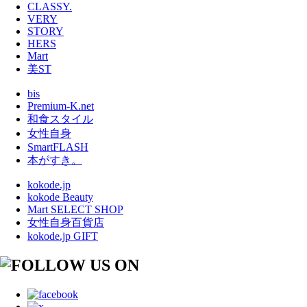
CLASSY.
VERY
STORY
HERS
Mart
美ST
bis
Premium-K.net
和食スタイル
女性自身
SmartFLASH
本がすき。
kokode.jp
kokode Beauty
Mart SELECT SHOP
女性自身百貨店
kokode.jp GIFT