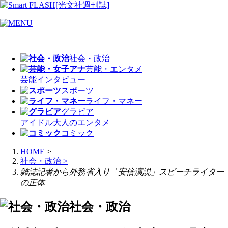
社会・政治
芸能・エンタメ
芸能
インタビュー
スポーツ
ライフ・マネー
グラビア
アイドル
大人のエンタメ
コミック
HOME
>
社会・政治
>
雑誌記者から外務省入り「安倍演説」スピーチライター
の正体
社会・政治