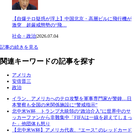
【自爆テロ疑惑が浮上】中国北京・高層ビルに飛行機が
激突 超厳戒態勢の“飛…
社会・政治
|
2026.07.04
記事の続きを見る
関連キーワードの記事を探す
アメリカ
安倍晋三
政治
イラン、アメリカへのテロ攻撃を軍事専門家が警鐘…日
本警察も全国の米関係施設に“警戒指示”
北中米W杯 トランプ大統領の“政治介入”に世界中のサ
ッカーファンから非難集中「FIFAは一線を超えてしまっ
た」他団体も怒り
【北中米W杯】アメリカ代表、“エース” のレッドカード