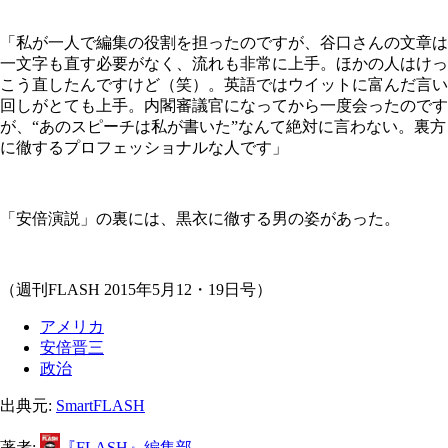
「私が一人で編集の役割を担ったのですが、谷口さんの文章は
一文字も直す必要がなく、流れも非常に上手。ほかの人はけっ
こう直したんですけど（笑）。英語ではウイットに富んだ言い
回しがとても上手。内閣審議官になってから一度会ったのです
が、“あのスピーチは私が書いた”なんて絶対に言わない。裏方
に徹するプロフェッショナルな人です」
「安倍演説」の裏には、黒衣に徹する男の姿があった。
（週刊FLASH 2015年5月12・19日号）
アメリカ
安倍晋三
政治
出典元:
SmartFLASH
著者:
『FLASH』編集部