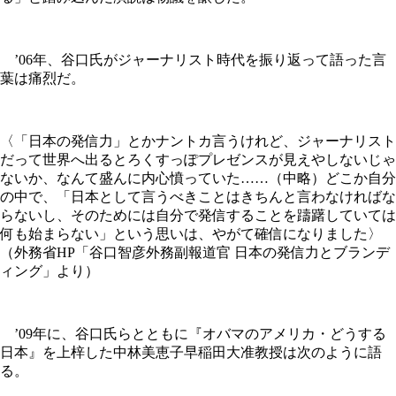
’06年、谷口氏がジャーナリスト時代を振り返って語った言
葉は痛烈だ。
〈「日本の発信力」とかナントカ言うけれど、ジャーナリスト
だって世界へ出るとろくすっぽプレゼンスが見えやしないじゃ
ないか、なんて盛んに内心憤っていた……（中略）どこか自分
の中で、「日本として言うべきことはきちんと言わなければな
らないし、そのためには自分で発信することを躊躇していては
何も始まらない」という思いは、やがて確信になりました〉
（外務省HP「谷口智彦外務副報道官 日本の発信力とブランデ
ィング」より）
’09年に、谷口氏らとともに『オバマのアメリカ・どうする
日本』を上梓した中林美恵子早稲田大准教授は次のように語
る。