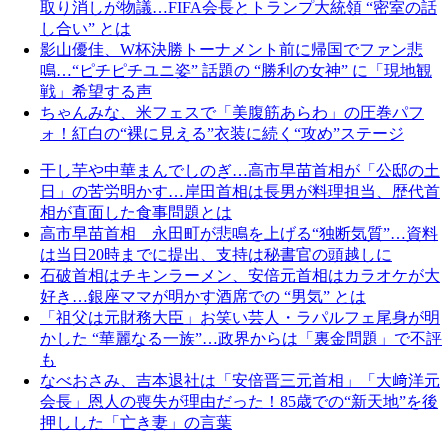
取り消しが物議…FIFA会長とトランプ大統領 “密室の話
し合い” とは
影山優佳、W杯決勝トーナメント前に帰国でファン悲
鳴…“ピチピチユニ姿” 話題の “勝利の女神” に「現地観
戦」希望する声
ちゃんみな、米フェスで「美腹筋あらわ」の圧巻パフ
ォ！紅白の“裸に見える”衣装に続く“攻め”ステージ
干し芋や中華まんでしのぎ…高市早苗首相が「公邸の土
日」の苦労明かす…岸田首相は長男が料理担当、歴代首
相が直面した食事問題とは
高市早苗首相 永田町が悲鳴を上げる“独断気質”…資料
は当日20時までに提出、支持は秘書官の頭越しに
石破首相はチキンラーメン、安倍元首相はカラオケが大
好き…銀座ママが明かす酒席での “男気” とは
「祖父は元財務大臣」お笑い芸人・ラパルフェ尾身が明
かした “華麗なる一族”…政界からは「裏金問題」で不評
も
なべおさみ、吉本退社は「安倍晋三元首相」「大﨑洋元
会長」恩人の喪失が理由だった！85歳での“新天地”を後
押しした「亡き妻」の言葉