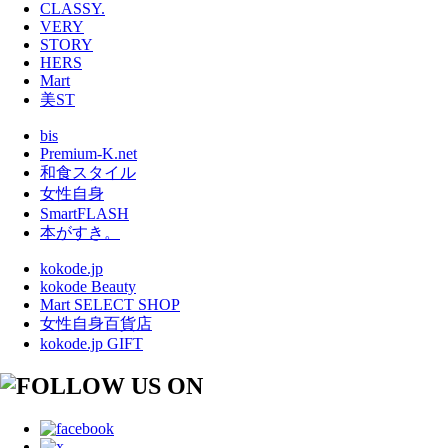
CLASSY.
VERY
STORY
HERS
Mart
美ST
bis
Premium-K.net
和食スタイル
女性自身
SmartFLASH
本がすき。
kokode.jp
kokode Beauty
Mart SELECT SHOP
女性自身百貨店
kokode.jp GIFT