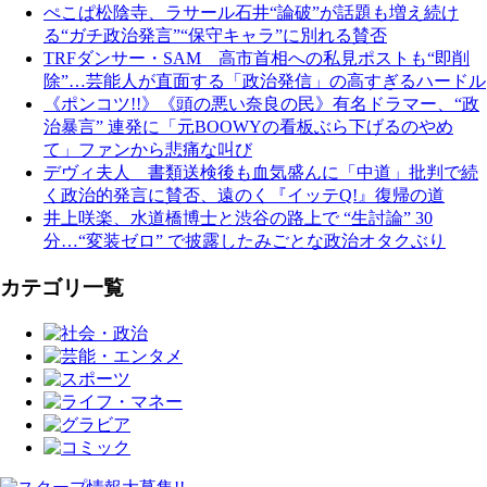
ぺこぱ松陰寺、ラサール石井“論破”が話題も増え続け
る“ガチ政治発言”“保守キャラ”に別れる賛否
TRFダンサー・SAM 高市首相への私見ポストも“即削
除”…芸能人が直面する「政治発信」の高すぎるハードル
《ポンコツ!!》《頭の悪い奈良の民》有名ドラマー、“政
治暴言” 連発に「元BOOWYの看板ぶら下げるのやめ
て」ファンから悲痛な叫び
デヴィ夫人 書類送検後も血気盛んに「中道」批判で続
く政治的発言に賛否、遠のく『イッテQ!』復帰の道
井上咲楽、水道橋博士と渋谷の路上で “生討論” 30
分…“変装ゼロ” で披露したみごとな政治オタクぶり
カテゴリ一覧