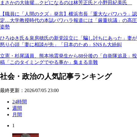
まさかの大抜擢…クビになるのは林芳正氏と小野田紀美氏
【職員に「人間のクズ」発言】横浜市長「重大なパワハラ」認
定…大学教授時代の本誌パワハラ報道には「厳重抗議」の高圧
姿勢
ひろゆき氏＆泉房穂氏の新党設立に「騙し討ちにあった」妻が
怒り心頭「妻に相談が先」「日本のため」SNSも大紛糾
立憲・杉尾議員、熊本地震発生から88分後の「自衛隊追及」投
稿「このタイミングでやる事か」集まる非難
社会・政治の人気記事ランキング
最終更新：2026/07/05 23:00
24時間
週間
月間
1