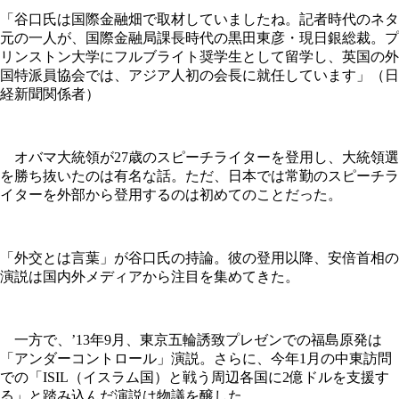
「谷口氏は国際金融畑で取材していましたね。記者時代のネタ
元の一人が、国際金融局課長時代の黒田東彦・現日銀総裁。プ
リンストン大学にフルブライト奨学生として留学し、英国の外
国特派員協会では、アジア人初の会長に就任しています」（日
経新聞関係者）
オバマ大統領が27歳のスピーチライターを登用し、大統領選
を勝ち抜いたのは有名な話。ただ、日本では常勤のスピーチラ
イターを外部から登用するのは初めてのことだった。
「外交とは言葉」が谷口氏の持論。彼の登用以降、安倍首相の
演説は国内外メディアから注目を集めてきた。
一方で、’13年9月、東京五輪誘致プレゼンでの福島原発は
「アンダーコントロール」演説。さらに、今年1月の中東訪問
での「ISIL（イスラム国）と戦う周辺各国に2億ドルを支援す
る」と踏み込んだ演説は物議を醸した。